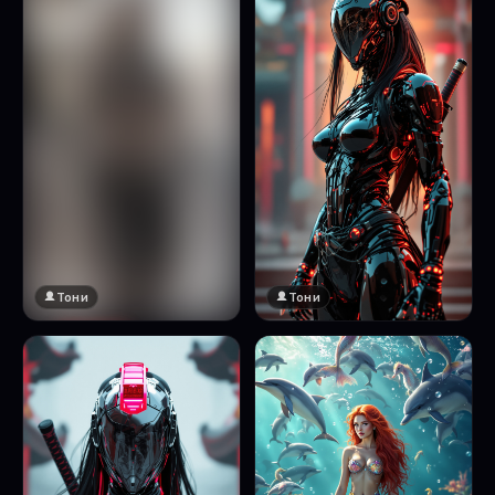
Тони
Тони
🔞 18+
Натисни за преглед