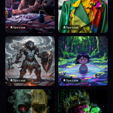
Преслав
Преслав
Преслав
Преслав