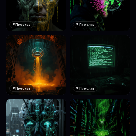
Преслав
Преслав
❤️
❤️
1
1
Преслав
Преслав
❤️
❤️
1
1