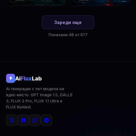
❤️
❤️
1
2
Зареди още
Показани 48 от 677
@aifluxlab
Ai
Flux
Lab
‹
›
AI генерации с пет модела на
0
↓ Изтегли
Сподели
AI Анализ
едно място. GPT Image 1.5, DALL·E
3, FLUX 2 Pro, FLUX 1.1 Ultra и
2x Upscale
Публична
Изтрий
FLUX Kontext.
КОМЕНТАРИ
Влез
за да коментираш