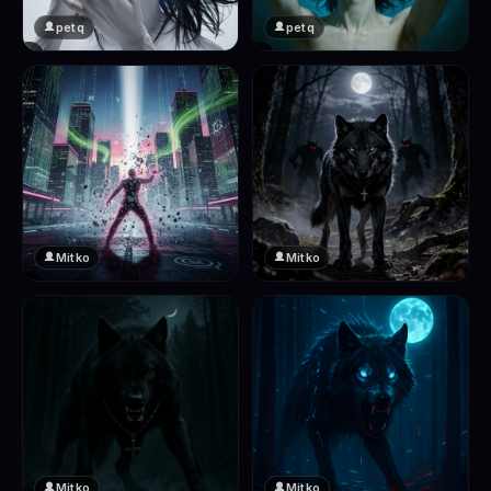
petq
petq
❤️
❤️
2
2
Mitko
Mitko
❤️
❤️
2
2
Mitko
Mitko