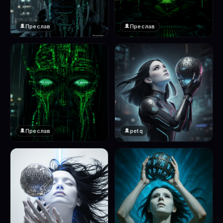
Преслав
Преслав
❤️
❤️
1
1
Преслав
petq
❤️
❤️
1
2