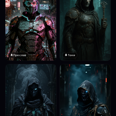
Преслав
Тони
❤️
1