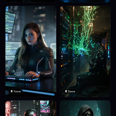
❤️
1
Тони
Тони
❤️
❤️
1
1