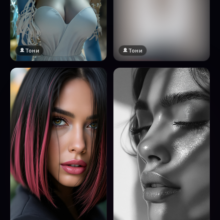
Тони
Тони
🔞 18+
Натисни за преглед