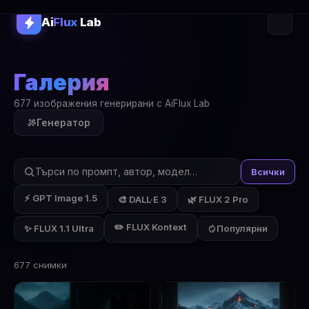
Ai
Flux
Lab
Галерия
677 изображения генерирани с AiFlux Lab
Генератор
Всички
⚡ GPT Image 1.5
🎨 DALL·E 3
🌿 FLUX 2 Pro
✏️ FLUX Kontext
✨ FLUX 1.1 Ultra
Популярни
677 снимки