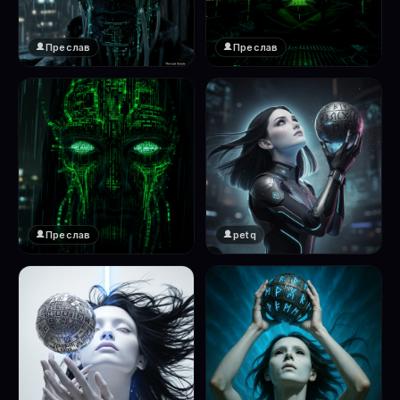
Преслав
Преслав
❤️
❤️
1
1
Преслав
petq
❤️
❤️
1
2