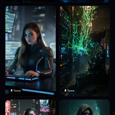
❤️
1
Тони
Тони
❤️
❤️
1
1