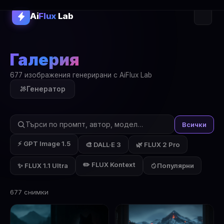
Ai
Flux
Lab
Галерия
677 изображения генерирани с AiFlux Lab
Генератор
Всички
⚡ GPT Image 1.5
🎨 DALL·E 3
🌿 FLUX 2 Pro
✏️ FLUX Kontext
✨ FLUX 1.1 Ultra
Популярни
677 снимки