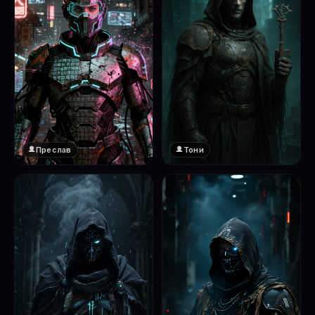
Преслав
Тони
❤️
1