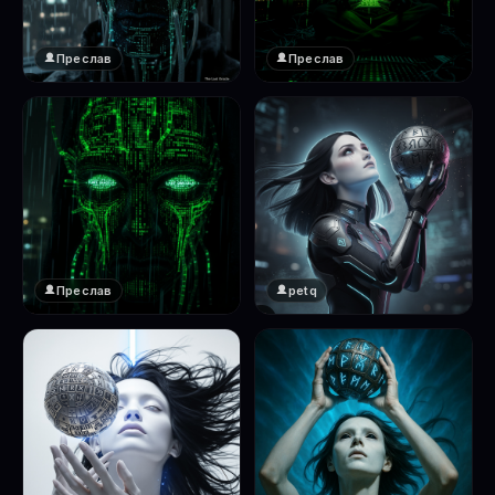
Преслав
Преслав
❤️
❤️
1
1
Преслав
petq
❤️
❤️
1
2