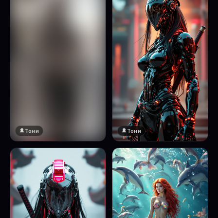
Тони
Тони
🔞 18+
Натисни за преглед