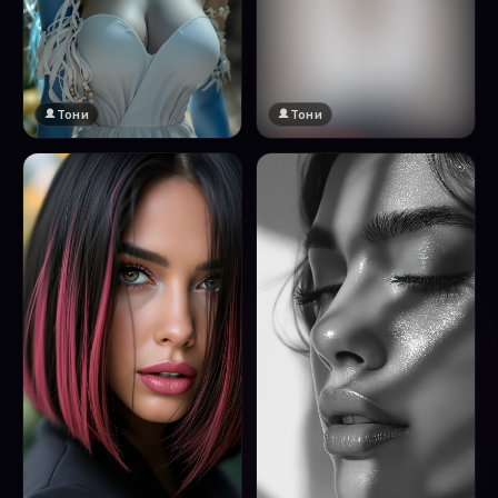
Тони
Тони
🔞 18+
Натисни за преглед