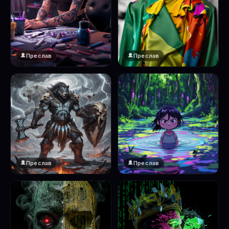
Преслав
Преслав
Преслав
Преслав