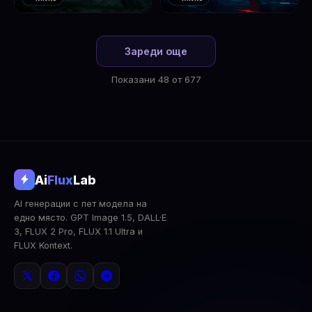
❤️
❤️
1
2
Зареди още
Показани 48 от 677
@aifluxlab
Ai
Flux
Lab
‹
›
AI генерации с пет модела на
0
↓ Изтегли
Сподели
AI Анализ
едно място. GPT Image 1.5, DALL·E
3, FLUX 2 Pro, FLUX 1.1 Ultra и
2x Upscale
Публична
Изтрий
FLUX Kontext.
КОМЕНТАРИ
Влез
за да коментираш