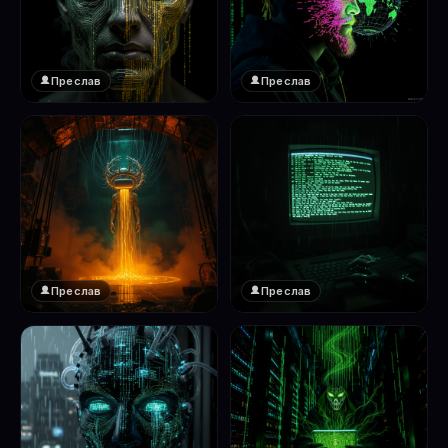
Преслав
Преслав
❤️
❤️
1
1
Преслав
Преслав
❤️
❤️
1
1