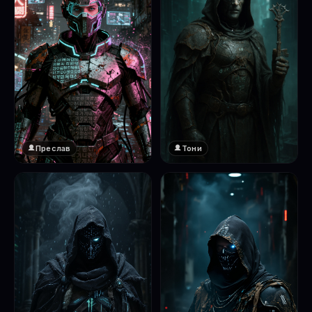
Преслав
Тони
❤️
1