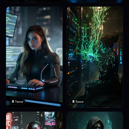
❤️
1
Тони
Тони
❤️
❤️
1
1