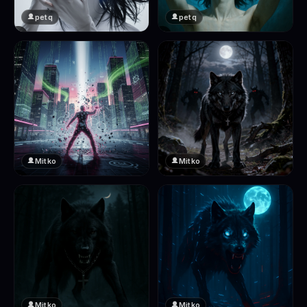
petq
petq
❤️
❤️
2
2
Mitko
Mitko
❤️
❤️
2
2
Mitko
Mitko