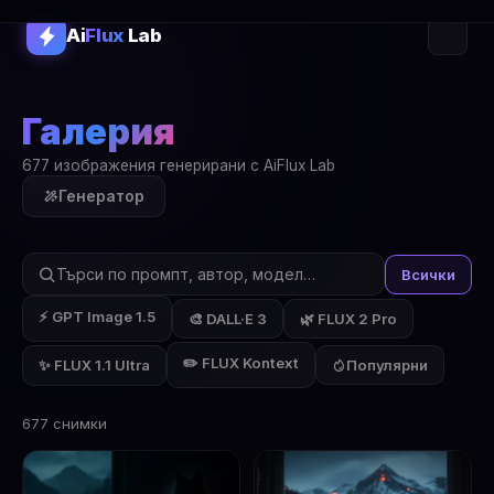
Ai
Flux
Lab
Галерия
677 изображения генерирани с AiFlux Lab
Генератор
Всички
⚡ GPT Image 1.5
🎨 DALL·E 3
🌿 FLUX 2 Pro
✏️ FLUX Kontext
✨ FLUX 1.1 Ultra
Популярни
677 снимки