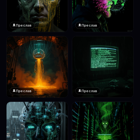
Преслав
Преслав
❤️
❤️
1
1
Преслав
Преслав
❤️
❤️
1
1