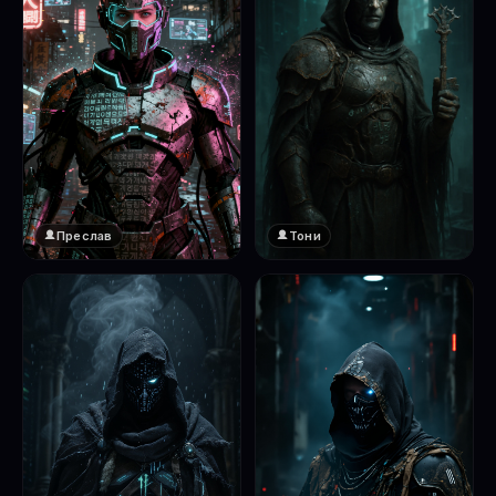
Преслав
Тони
❤️
1