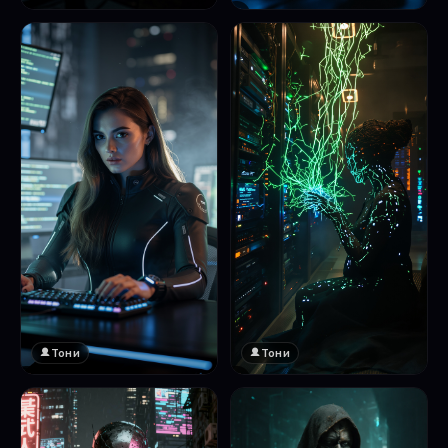
❤️
1
Тони
Тони
❤️
❤️
1
1