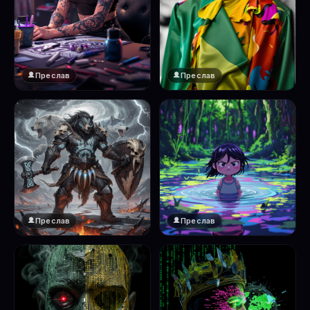
Преслав
Преслав
Преслав
Преслав