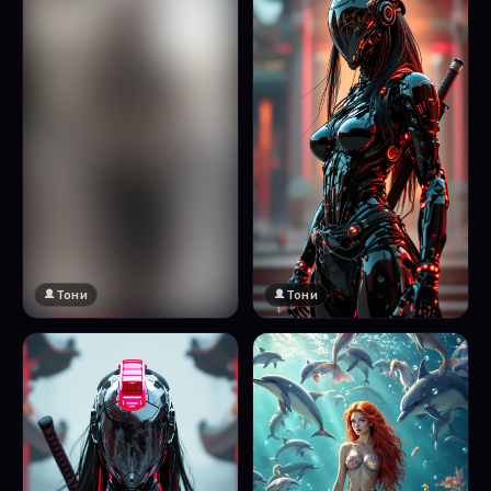
Тони
Тони
🔞 18+
Натисни за преглед