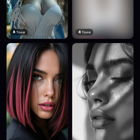
Тони
Тони
🔞 18+
Натисни за преглед