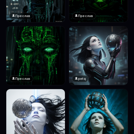
Преслав
Преслав
❤️
❤️
1
1
Преслав
petq
❤️
❤️
1
2