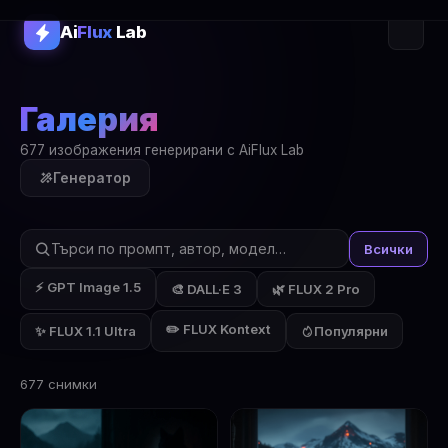
Ai
Flux
Lab
Галерия
677 изображения генерирани с AiFlux Lab
Генератор
Всички
⚡ GPT Image 1.5
🎨 DALL·E 3
🌿 FLUX 2 Pro
✏️ FLUX Kontext
✨ FLUX 1.1 Ultra
Популярни
677 снимки