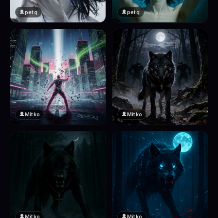
petq
petq
❤️
❤️
2
2
Mitko
Mitko
❤️
❤️
2
2
Mitko
Mitko