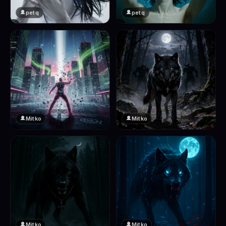
petq
petq
❤️
❤️
2
2
Mitko
Mitko
❤️
❤️
2
2
Mitko
Mitko