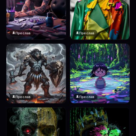
Преслав
Преслав
Преслав
Преслав