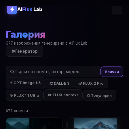
Ai
Flux
Lab
Галерия
677 изображения генерирани с AiFlux Lab
Генератор
Всички
⚡ GPT Image 1.5
🎨 DALL·E 3
🌿 FLUX 2 Pro
✏️ FLUX Kontext
✨ FLUX 1.1 Ultra
Популярни
677 снимки