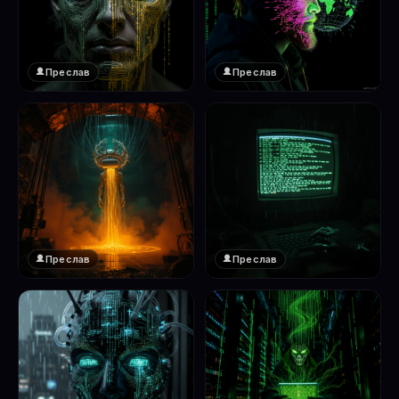
Преслав
Преслав
❤️
❤️
1
1
Преслав
Преслав
❤️
❤️
1
1