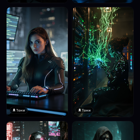
❤️
1
Тони
Тони
❤️
❤️
1
1