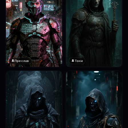
Преслав
Тони
❤️
1