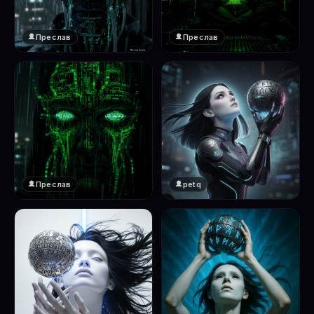
Преслав
Преслав
❤️
❤️
1
1
Преслав
petq
❤️
❤️
1
2