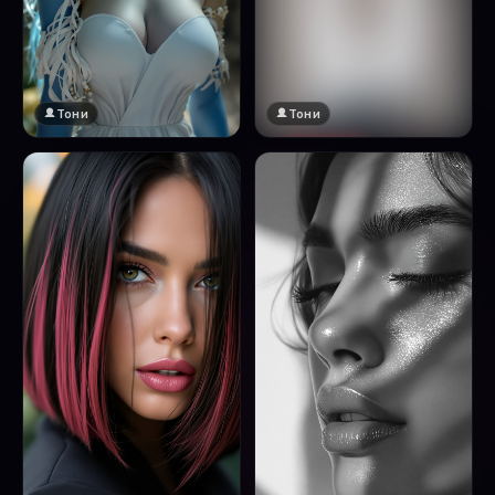
Тони
Тони
🔞 18+
Натисни за преглед