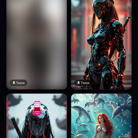
Тони
Тони
🔞 18+
Натисни за преглед