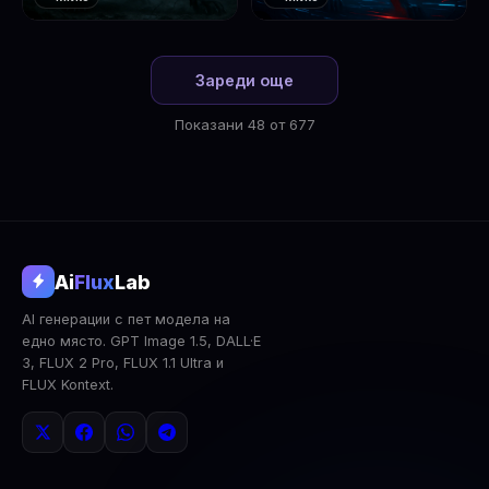
❤️
❤️
1
2
Зареди още
Показани 48 от 677
@aifluxlab
Ai
Flux
Lab
‹
›
AI генерации с пет модела на
0
↓ Изтегли
Сподели
AI Анализ
едно място. GPT Image 1.5, DALL·E
3, FLUX 2 Pro, FLUX 1.1 Ultra и
2x Upscale
Публична
Изтрий
FLUX Kontext.
КОМЕНТАРИ
Влез
за да коментираш