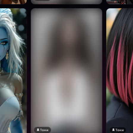
Тони
Тони
🔞 18+
Натисни за преглед