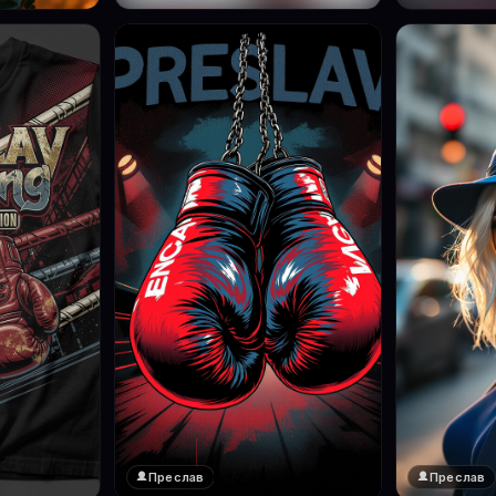
Преслав
Преслав