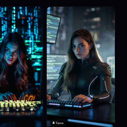
Тони
❤️
1