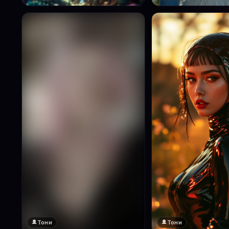
Тони
Тони
🔞 18+
Натисни за преглед