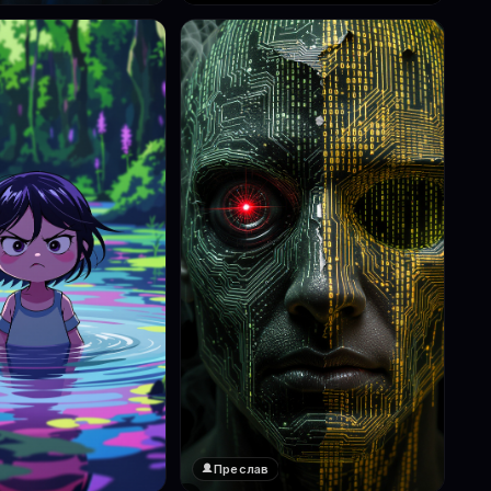
Преслав
❤️
1