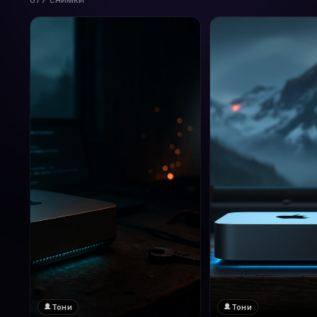
Тони
Тони