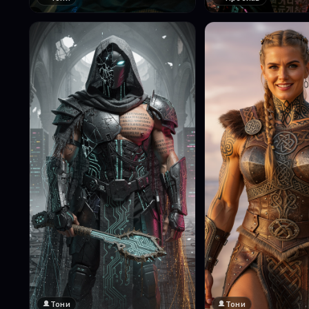
Тони
Тони