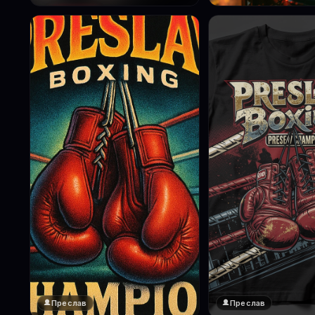
Преслав
Преслав
❤️
1