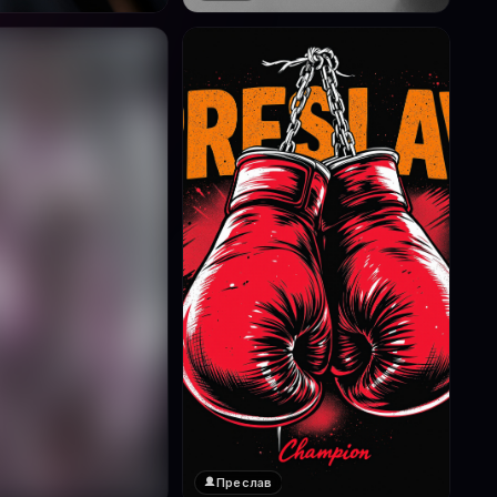
Преслав
❤️
1
реглед