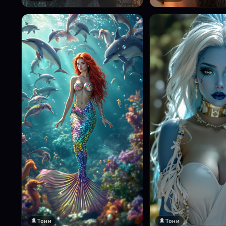
Тони
Тони