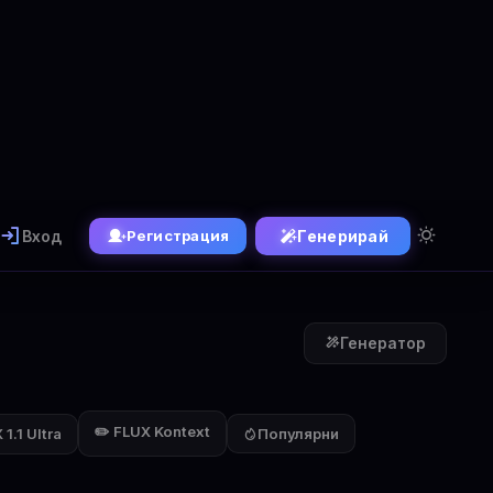
Вход
Генерирай
Регистрация
Генератор
✏️ FLUX Kontext
1.1 Ultra
Популярни