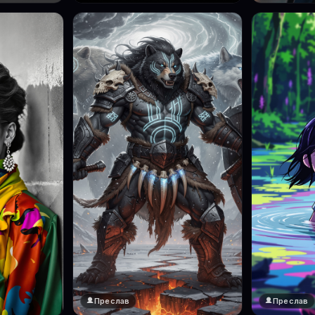
Преслав
Преслав