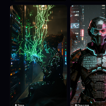
Тони
Преслав
❤️
❤️
1
1