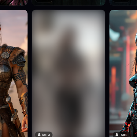
Тони
Тони
🔞 18+
Натисни за преглед