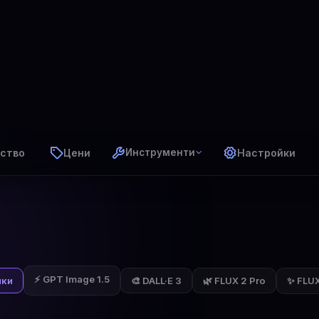
ство
Цени
Настройки
Инструменти
⚡ GPT Image 1.5
✨ FLUX 
чки
🎨 DALL·E 3
🌿 FLUX 2 Pro