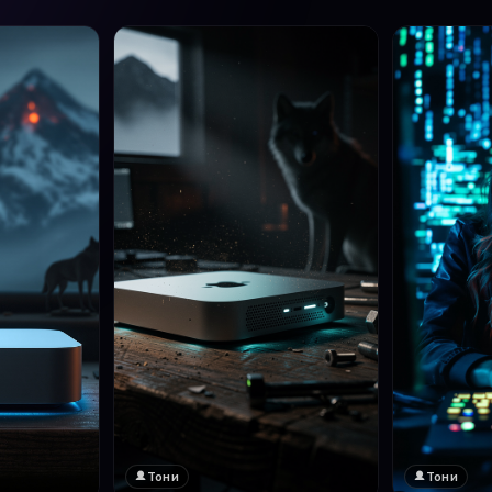
Тони
Тони
❤️
1