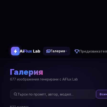
Ai
Flux
Lab
Предизвикател
Галерия
Галерия
677 изображения генерирани с AiFlux Lab
Вси
677 снимки