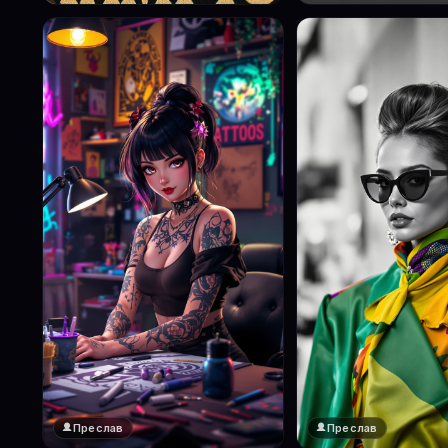
Преслав
Преслав