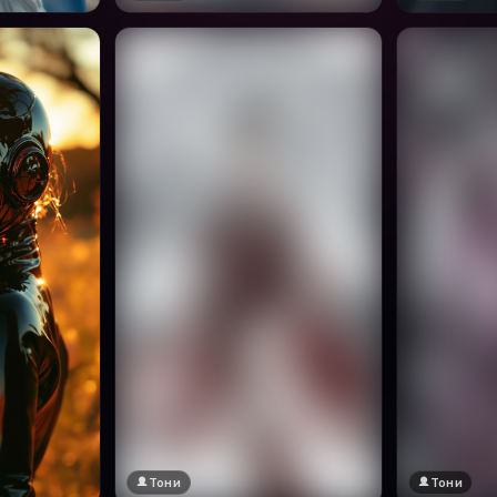
Тони
Тони
🔞 18+
🔞 18+
Натисни за преглед
Натисни за п