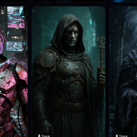
Тони
Тони