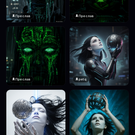
Преслав
Преслав
❤️
❤️
1
1
Преслав
petq
❤️
❤️
1
2