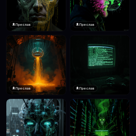
Преслав
Преслав
❤️
❤️
1
1
Преслав
Преслав
❤️
❤️
1
1