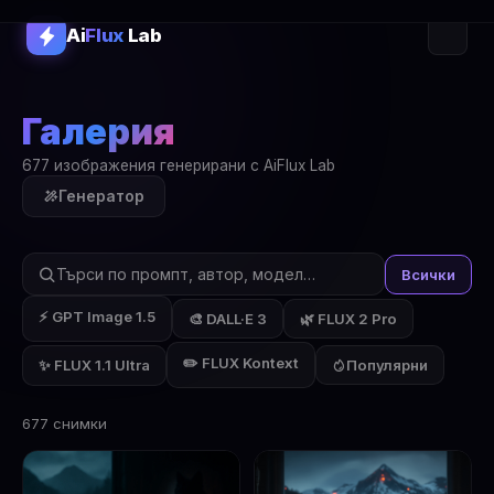
Ai
Flux
Lab
Галерия
677 изображения генерирани с AiFlux Lab
Генератор
Всички
⚡ GPT Image 1.5
🎨 DALL·E 3
🌿 FLUX 2 Pro
✏️ FLUX Kontext
✨ FLUX 1.1 Ultra
Популярни
677 снимки