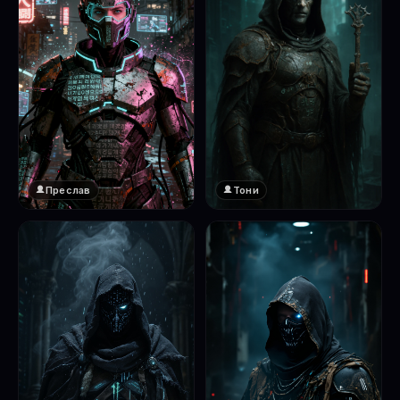
Преслав
Тони
❤️
1