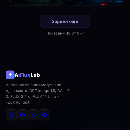
❤️
❤️
1
2
Зареди още
Показани 48 от 677
@aifluxlab
Ai
Flux
Lab
‹
›
AI генерации с пет модела на
0
↓ Изтегли
Сподели
AI Анализ
едно място. GPT Image 1.5, DALL·E
3, FLUX 2 Pro, FLUX 1.1 Ultra и
2x Upscale
Публична
Изтрий
FLUX Kontext.
КОМЕНТАРИ
Влез
за да коментираш