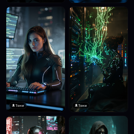
❤️
1
Тони
Тони
❤️
❤️
1
1