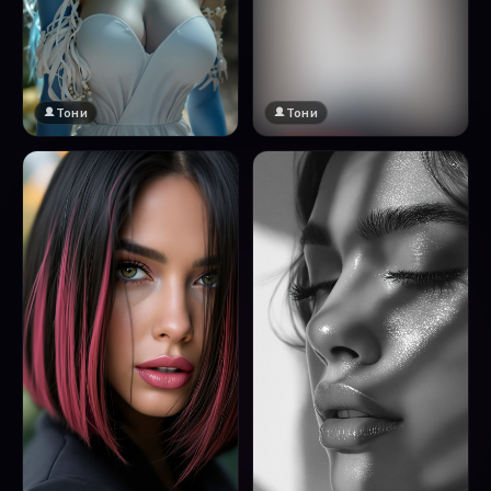
Тони
Тони
🔞 18+
Натисни за преглед