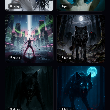
petq
petq
❤️
❤️
2
2
Mitko
Mitko
❤️
❤️
2
2
Mitko
Mitko