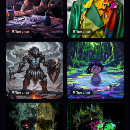
Преслав
Преслав
Преслав
Преслав