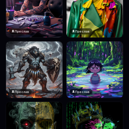
Преслав
Преслав
Преслав
Преслав