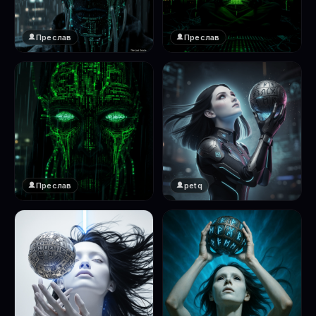
Преслав
Преслав
❤️
❤️
1
1
Преслав
petq
❤️
❤️
1
2