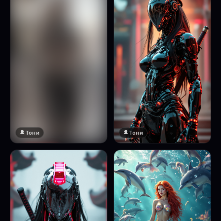
Тони
Тони
🔞 18+
Натисни за преглед