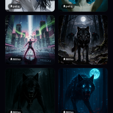
petq
petq
❤️
❤️
2
2
Mitko
Mitko
❤️
❤️
2
2
Mitko
Mitko