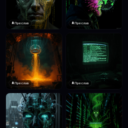
Преслав
Преслав
❤️
❤️
1
1
Преслав
Преслав
❤️
❤️
1
1