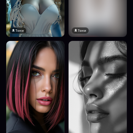
Тони
Тони
🔞 18+
Натисни за преглед