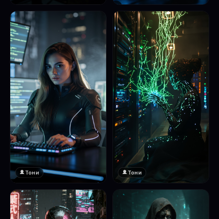
❤️
1
Тони
Тони
❤️
❤️
1
1