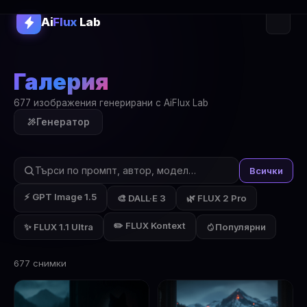
Ai
Flux
Lab
Галерия
677 изображения генерирани с AiFlux Lab
Генератор
Всички
⚡ GPT Image 1.5
🎨 DALL·E 3
🌿 FLUX 2 Pro
✏️ FLUX Kontext
✨ FLUX 1.1 Ultra
Популярни
677 снимки