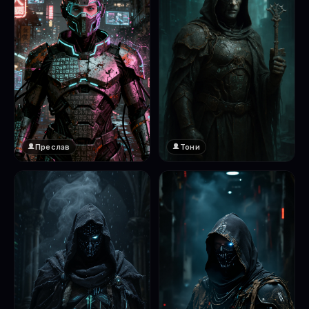
Преслав
Тони
❤️
1