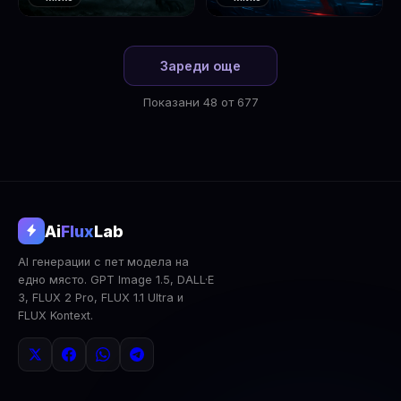
❤️
❤️
1
2
Зареди още
Показани 48 от 677
@aifluxlab
Ai
Flux
Lab
‹
›
AI генерации с пет модела на
0
↓ Изтегли
Сподели
AI Анализ
едно място. GPT Image 1.5, DALL·E
3, FLUX 2 Pro, FLUX 1.1 Ultra и
2x Upscale
Публична
Изтрий
FLUX Kontext.
КОМЕНТАРИ
Влез
за да коментираш