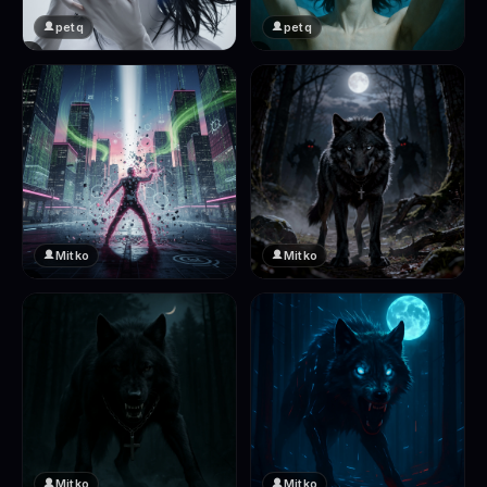
petq
petq
❤️
❤️
2
2
Mitko
Mitko
❤️
❤️
2
2
Mitko
Mitko