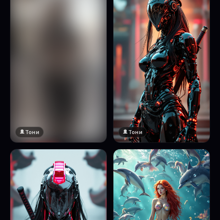
Тони
Тони
🔞 18+
Натисни за преглед