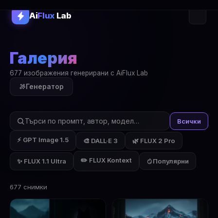
Ai
Flux
Lab
Галерия
677 изображения генерирани с AiFlux Lab
Генератор
Всички
⚡ GPT Image 1.5
🎨 DALL·E 3
🌿 FLUX 2 Pro
✏️ FLUX Kontext
✨ FLUX 1.1 Ultra
Популярни
677 снимки