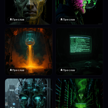
Преслав
Преслав
❤️
❤️
1
1
Преслав
Преслав
❤️
❤️
1
1