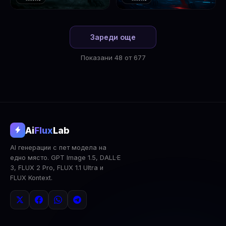
❤️
❤️
1
2
Зареди още
Показани 48 от 677
@aifluxlab
Ai
Flux
Lab
‹
›
AI генерации с пет модела на
0
↓ Изтегли
Сподели
AI Анализ
едно място. GPT Image 1.5, DALL·E
3, FLUX 2 Pro, FLUX 1.1 Ultra и
2x Upscale
Публична
Изтрий
FLUX Kontext.
КОМЕНТАРИ
Влез
за да коментираш