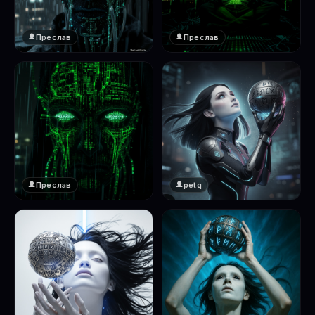
Преслав
Преслав
❤️
❤️
1
1
Преслав
petq
❤️
❤️
1
2