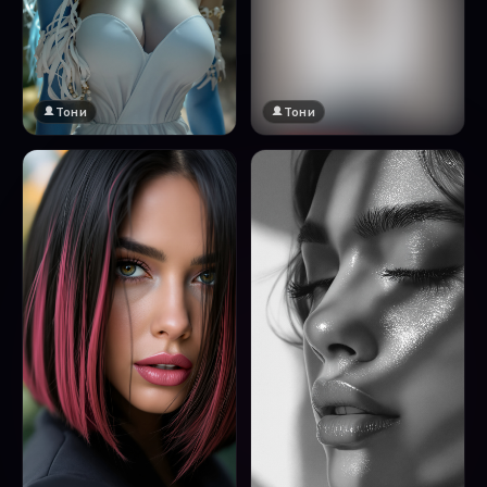
Тони
Тони
🔞 18+
Натисни за преглед