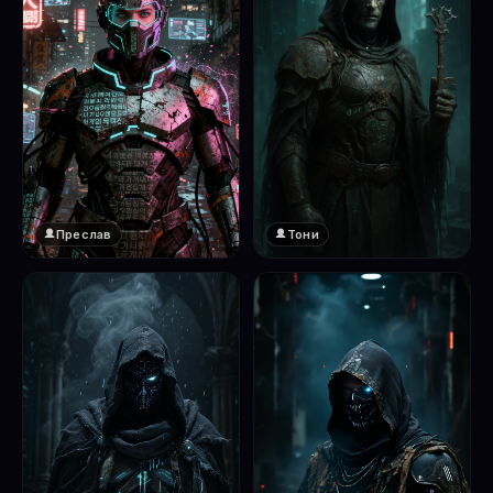
Преслав
Тони
❤️
1