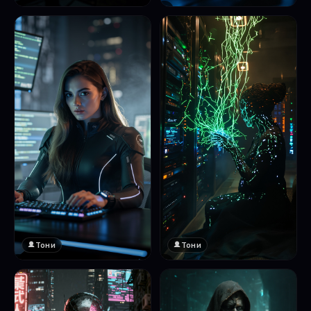
❤️
1
Тони
Тони
❤️
❤️
1
1