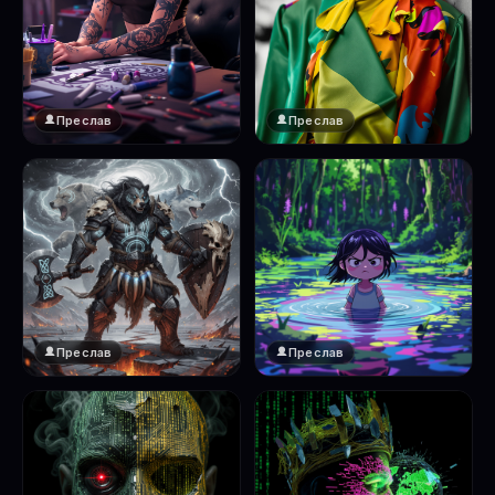
Преслав
Преслав
Преслав
Преслав