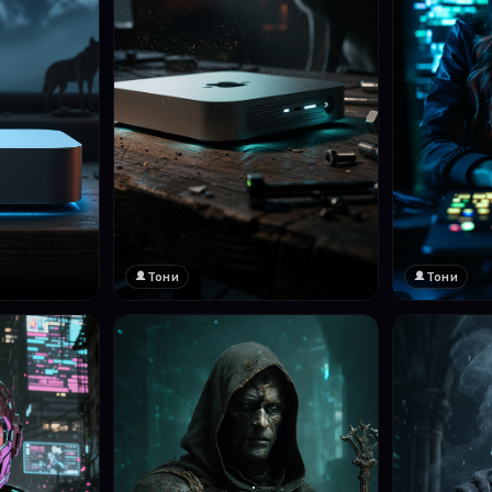
Тони
Тони
❤️
1