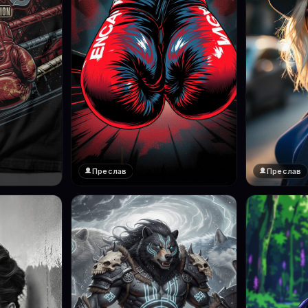
Преслав
Преслав