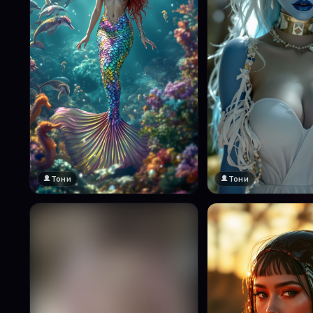
Тони
Тони