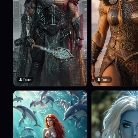
Тони
Тони