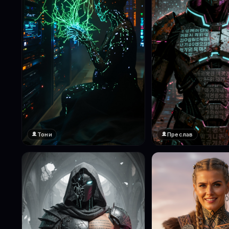
Тони
Преслав
❤️
❤️
1
1