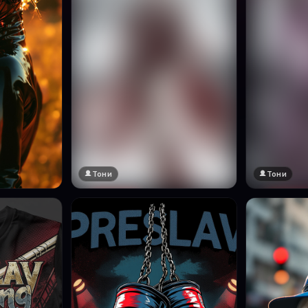
Тони
Тони
🔞 18+
🔞 18+
Натисни за преглед
Натисни за п