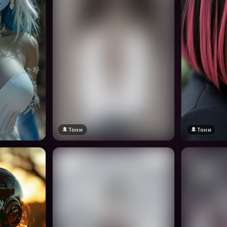
Тони
Тони
🔞 18+
Натисни за преглед