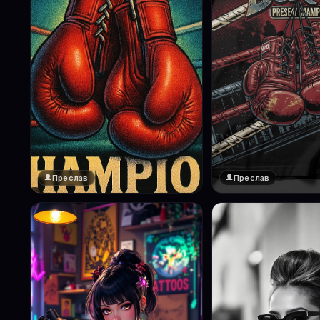
Преслав
Преслав
❤️
1