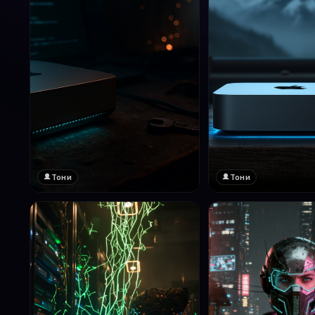
Тони
Тони