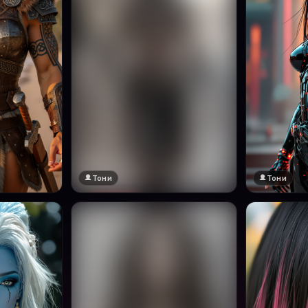
Тони
Тони
🔞 18+
Натисни за преглед