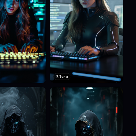
Тони
❤️
1