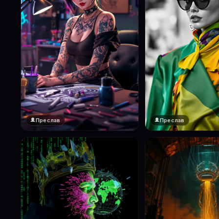
Преслав
Преслав