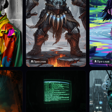
Преслав
Преслав