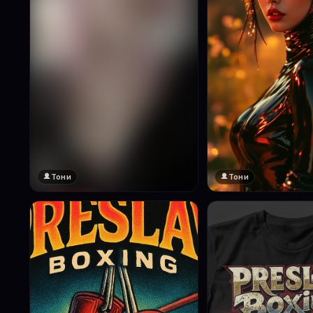
Тони
Тони
🔞 18+
Натисни за преглед