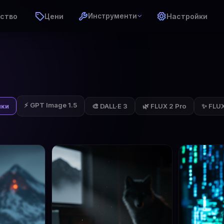
ство
Цени
Настройки
Инструменти
⚡ GPT Image 1.5
✨ FLUX 
чки
🎨 DALL·E 3
🌿 FLUX 2 Pro