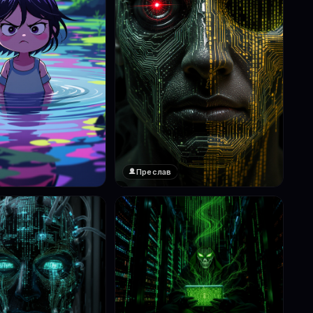
Преслав
❤️
1