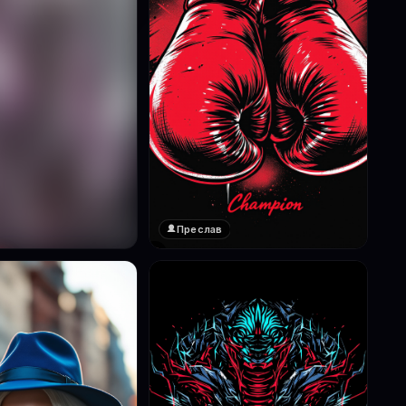
Преслав
❤️
1
реглед