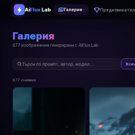
Ai
Flux
Lab
Предизвикател
Галерия
Галерия
677 изображения генерирани с AiFlux Lab
Вси
677 снимки