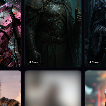
Тони
Тони