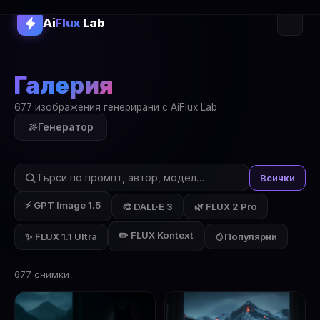
Ai
Flux
Lab
Галерия
677 изображения генерирани с AiFlux Lab
Генератор
Всички
⚡ GPT Image 1.5
🎨 DALL·E 3
🌿 FLUX 2 Pro
✏️ FLUX Kontext
✨ FLUX 1.1 Ultra
Популярни
677 снимки