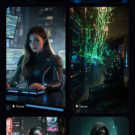
❤️
1
Тони
Тони
❤️
❤️
1
1