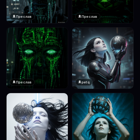
Преслав
Преслав
❤️
❤️
1
1
Преслав
petq
❤️
❤️
1
2