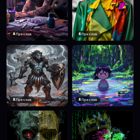
Преслав
Преслав
Преслав
Преслав