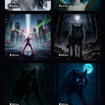
petq
petq
❤️
❤️
2
2
Mitko
Mitko
❤️
❤️
2
2
Mitko
Mitko