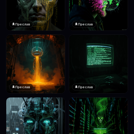
Преслав
Преслав
❤️
❤️
1
1
Преслав
Преслав
❤️
❤️
1
1