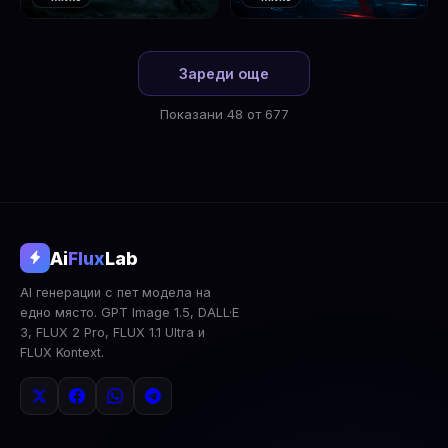
❤️
❤️
1
2
Зареди още
Показани 48 от 677
@aifluxlab
Ai
Flux
Lab
‹
›
AI генерации с пет модела на
0
↓ Изтегли
Сподели
AI Анализ
едно място. GPT Image 1.5, DALL·E
3, FLUX 2 Pro, FLUX 1.1 Ultra и
2x Upscale
Публична
Изтрий
FLUX Kontext.
КОМЕНТАРИ
Влез
за да коментираш