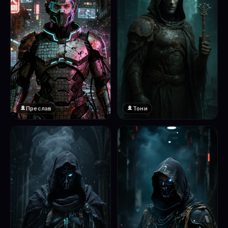
Преслав
Тони
❤️
1