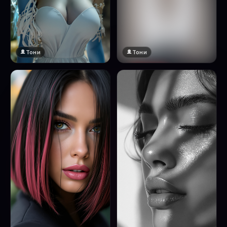
Тони
Тони
🔞 18+
Натисни за преглед