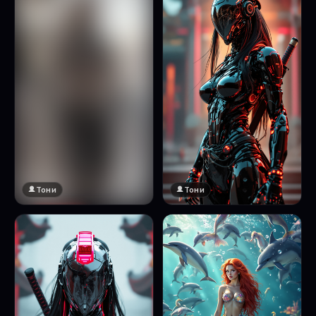
Тони
Тони
🔞 18+
Натисни за преглед