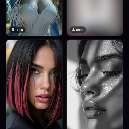
Тони
Тони
🔞 18+
Натисни за преглед