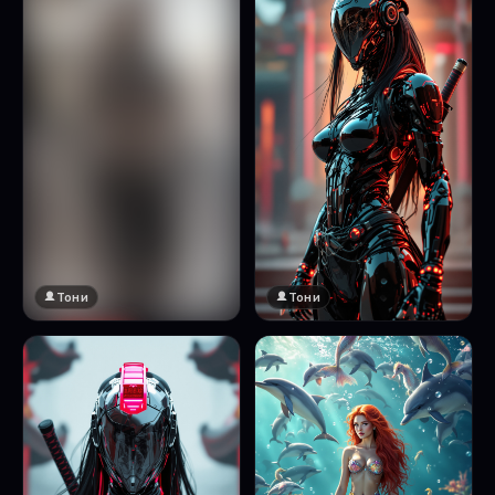
Тони
Тони
🔞 18+
Натисни за преглед