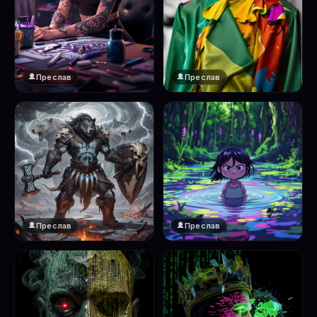
Преслав
Преслав
Преслав
Преслав