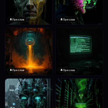
Преслав
Преслав
❤️
❤️
1
1
Преслав
Преслав
❤️
❤️
1
1