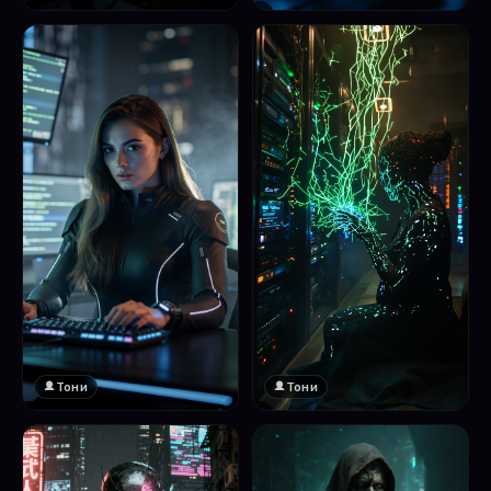
❤️
1
Тони
Тони
❤️
❤️
1
1