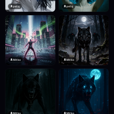
petq
petq
❤️
❤️
2
2
Mitko
Mitko
❤️
❤️
2
2
Mitko
Mitko