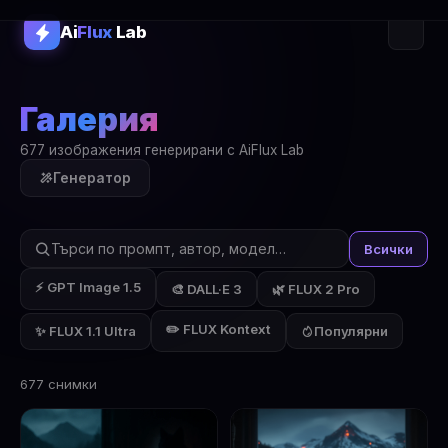
Ai
Flux
Lab
Галерия
677 изображения генерирани с AiFlux Lab
Генератор
Всички
⚡ GPT Image 1.5
🎨 DALL·E 3
🌿 FLUX 2 Pro
✏️ FLUX Kontext
✨ FLUX 1.1 Ultra
Популярни
677 снимки