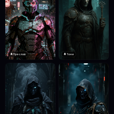
Преслав
Тони
❤️
1