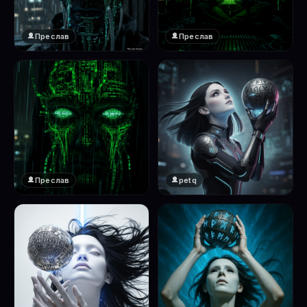
Преслав
Преслав
❤️
❤️
1
1
Преслав
petq
❤️
❤️
1
2