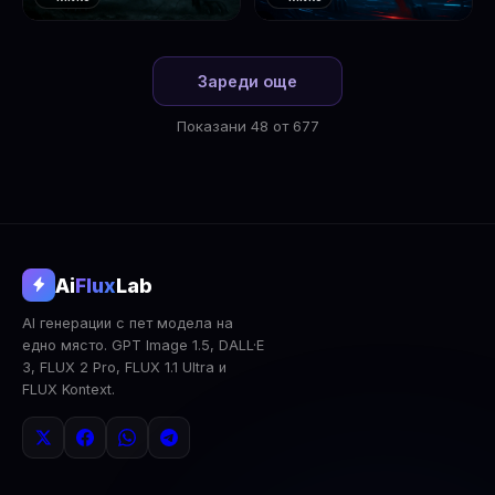
❤️
❤️
1
2
Зареди още
Показани 48 от 677
@aifluxlab
Ai
Flux
Lab
‹
›
AI генерации с пет модела на
0
↓ Изтегли
Сподели
AI Анализ
едно място. GPT Image 1.5, DALL·E
3, FLUX 2 Pro, FLUX 1.1 Ultra и
2x Upscale
Публична
Изтрий
FLUX Kontext.
КОМЕНТАРИ
Влез
за да коментираш