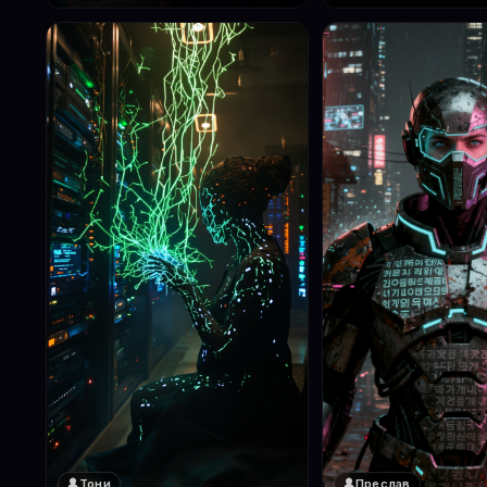
Тони
Преслав
❤️
❤️
1
1