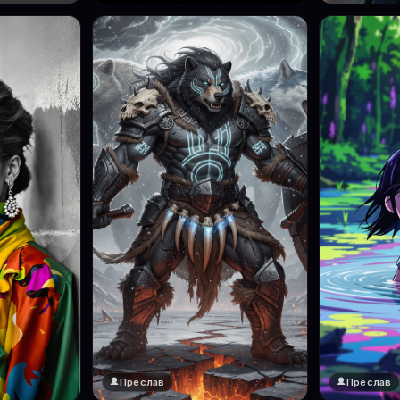
Преслав
Преслав