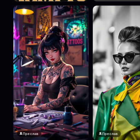
Преслав
Преслав