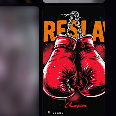
Преслав
❤️
1
реглед