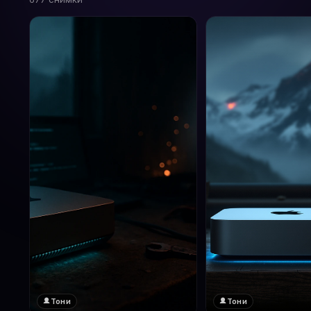
Тони
Тони