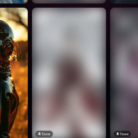
Тони
Тони
🔞 18+
🔞 18+
Натисни за преглед
Натисни за п