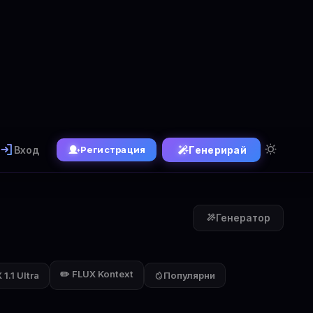
Вход
Генерирай
Регистрация
Генератор
✏️ FLUX Kontext
1.1 Ultra
Популярни