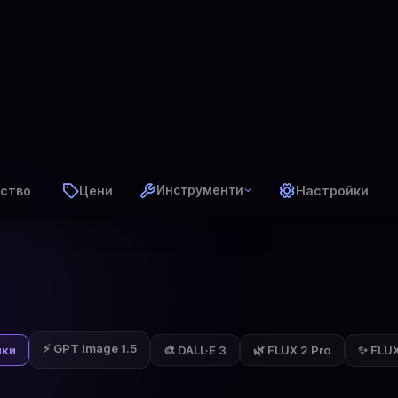
ство
Цени
Настройки
Инструменти
⚡ GPT Image 1.5
✨ FLUX 
чки
🎨 DALL·E 3
🌿 FLUX 2 Pro