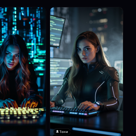
Тони
❤️
1