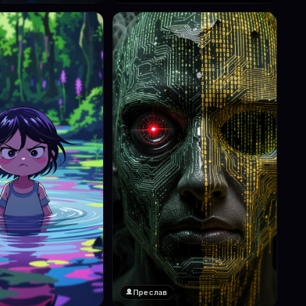
Преслав
❤️
1