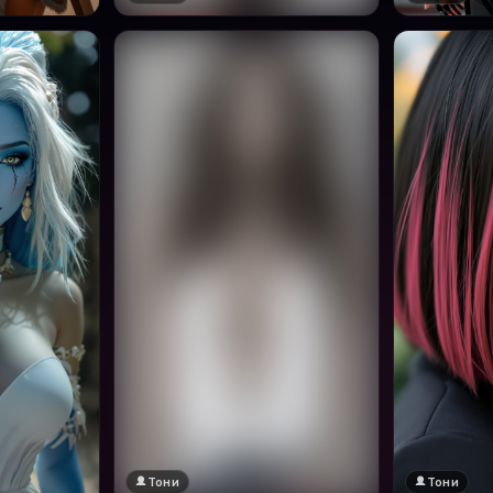
Тони
Тони
🔞 18+
Натисни за преглед