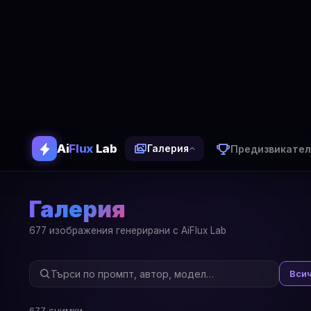
Ai
Flux
Lab
Предизвикател
Галерия
Галерия
677 изображения генерирани с AiFlux Lab
Вси
677 снимки