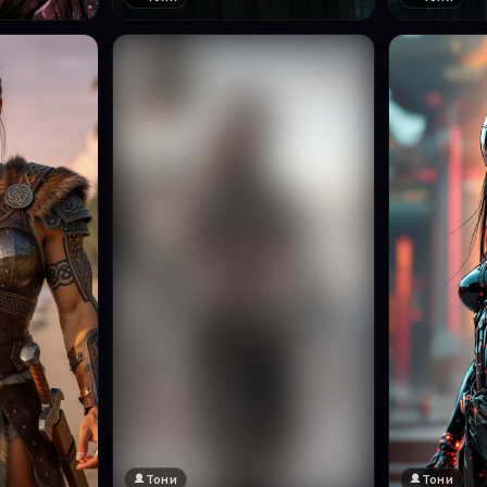
Тони
Тони
🔞 18+
Натисни за преглед