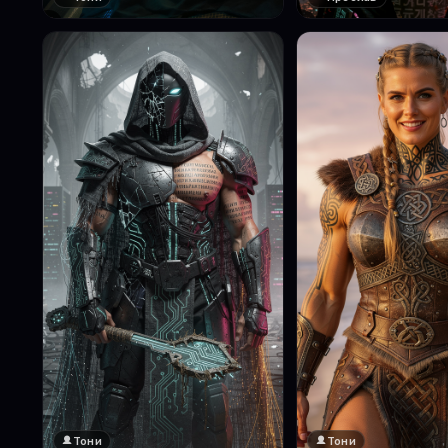
Тони
Тони