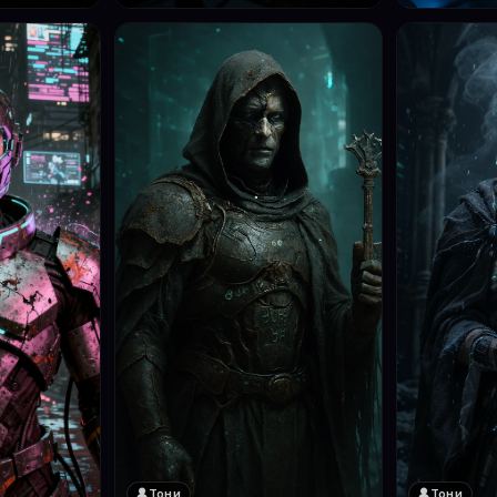
Тони
Тони