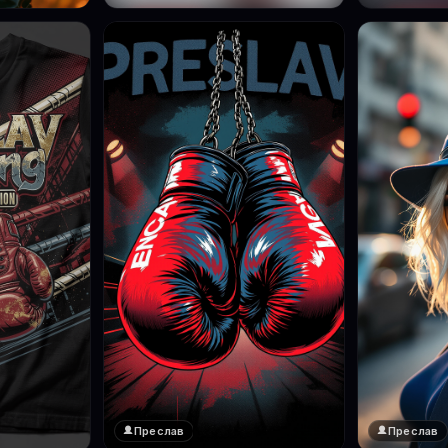
Преслав
Преслав