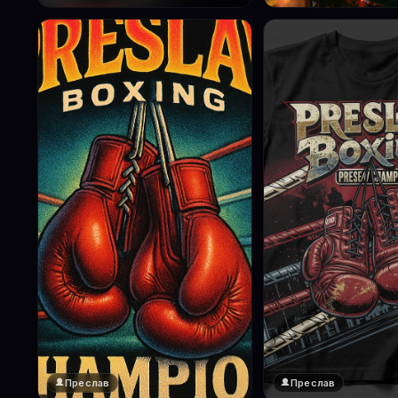
Преслав
Преслав
❤️
1