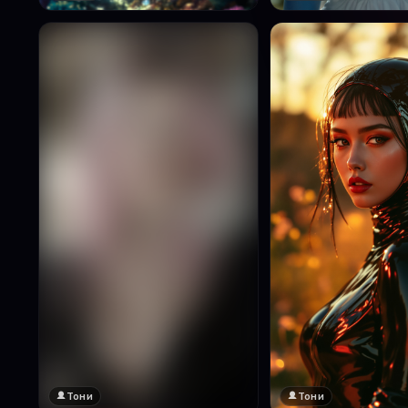
Тони
Тони
🔞 18+
Натисни за преглед