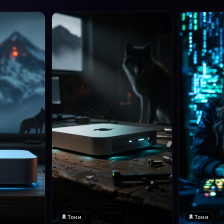
Тони
Тони
❤️
1