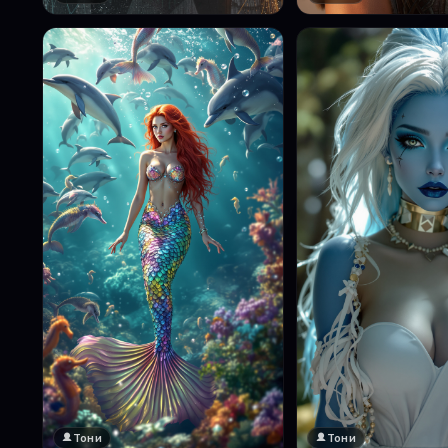
Тони
Тони