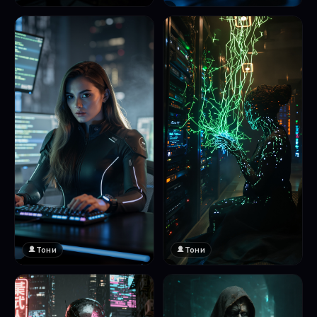
❤️
1
Тони
Тони
❤️
❤️
1
1