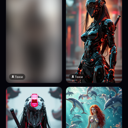
Тони
Тони
🔞 18+
Натисни за преглед