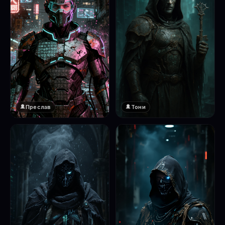
Преслав
Тони
❤️
1