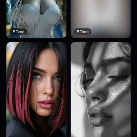
Тони
Тони
🔞 18+
Натисни за преглед