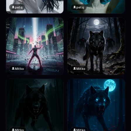
petq
petq
❤️
❤️
2
2
Mitko
Mitko
❤️
❤️
2
2
Mitko
Mitko