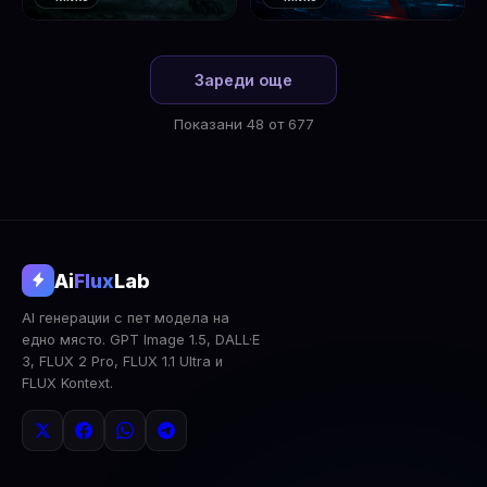
❤️
❤️
1
2
Зареди още
Показани 48 от 677
@aifluxlab
Ai
Flux
Lab
‹
›
AI генерации с пет модела на
0
↓ Изтегли
Сподели
AI Анализ
едно място. GPT Image 1.5, DALL·E
3, FLUX 2 Pro, FLUX 1.1 Ultra и
2x Upscale
Публична
Изтрий
FLUX Kontext.
КОМЕНТАРИ
Влез
за да коментираш