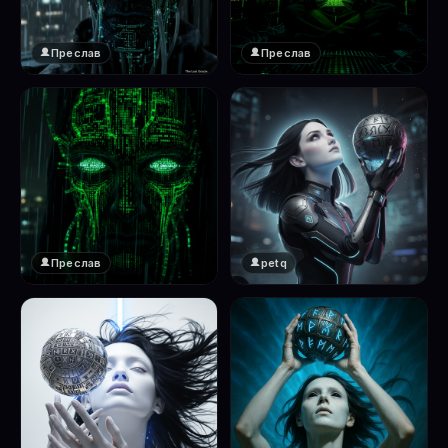
Преслав
Преслав
❤️
❤️
1
1
Преслав
petq
❤️
❤️
1
2