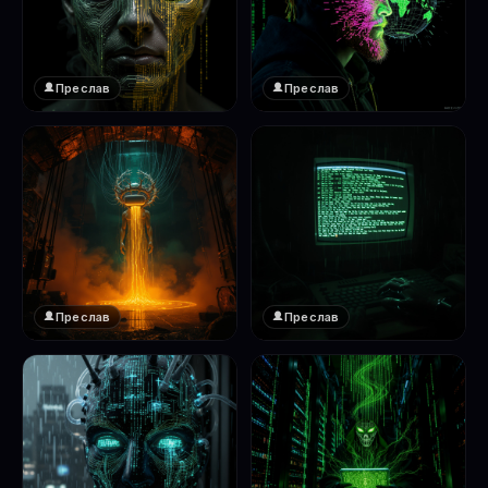
Преслав
Преслав
❤️
❤️
1
1
Преслав
Преслав
❤️
❤️
1
1