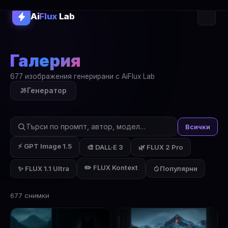
Ai
Flux
Lab
Галерия
677 изображения генерирани с AiFlux Lab
Генератор
Всички
⚡ GPT Image 1.5
🎨 DALL·E 3
🌿 FLUX 2 Pro
✏️ FLUX Kontext
✨ FLUX 1.1 Ultra
Популярни
677 снимки