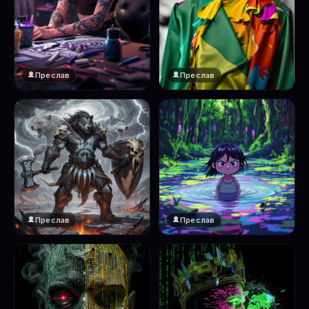
Преслав
Преслав
Преслав
Преслав