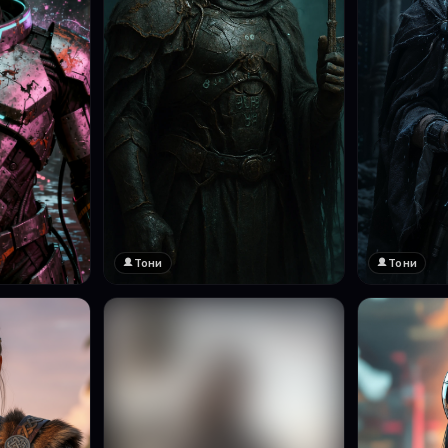
Тони
Тони