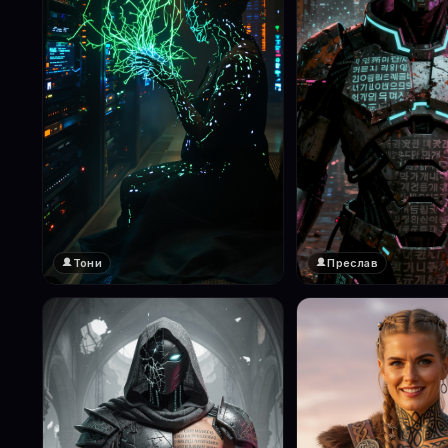
Тони
Преслав
❤️
❤️
1
1