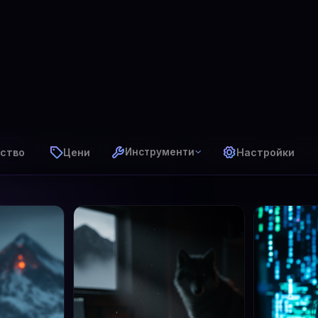
ство
Цени
Настройки
Инструменти
⚡ GPT Image 1.5
✨ FLUX 
чки
🎨 DALL·E 3
🌿 FLUX 2 Pro