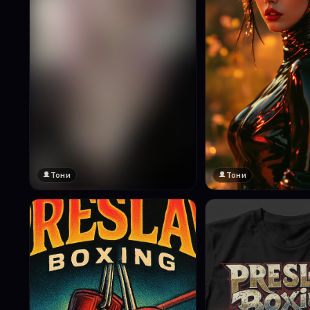
Тони
Тони
🔞 18+
Натисни за преглед