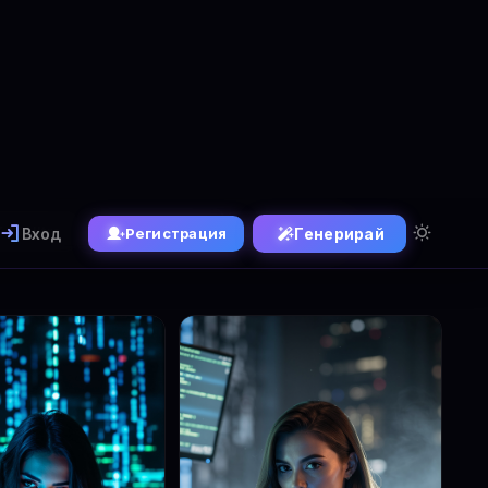
Вход
Генерирай
Регистрация
Генератор
✏️ FLUX Kontext
1.1 Ultra
Популярни