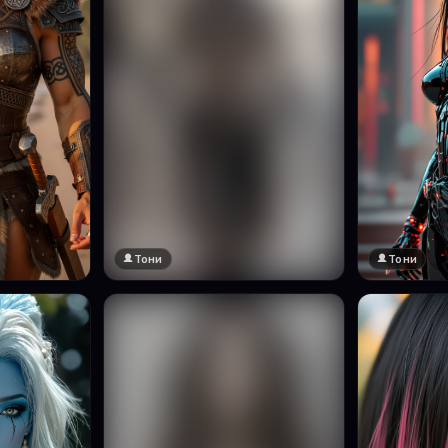
Тони
Тони
🔞 18+
Натисни за преглед