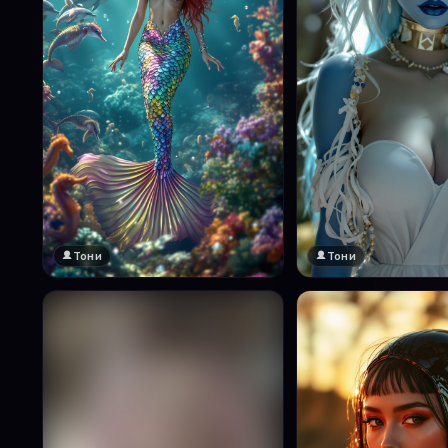
Тони
Тони