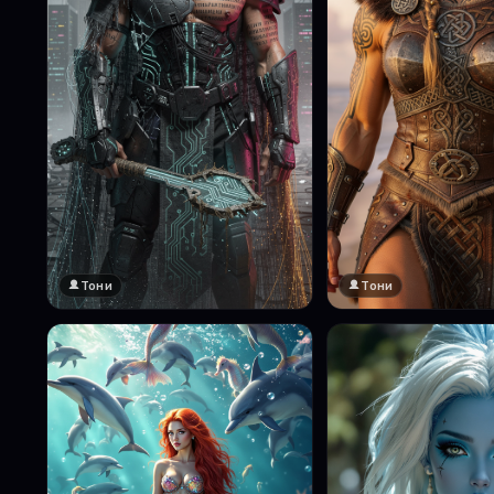
Тони
Тони