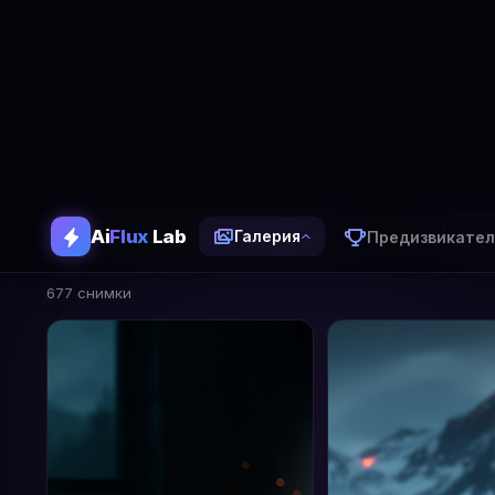
Ai
Flux
Lab
Предизвикател
Галерия
Галерия
677 изображения генерирани с AiFlux Lab
Вси
677 снимки