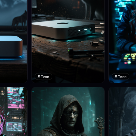
Тони
Тони
❤️
1