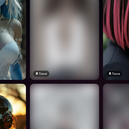
Тони
Тони
🔞 18+
Натисни за преглед