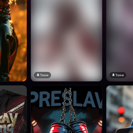
Тони
Тони
🔞 18+
🔞 18+
Натисни за преглед
Натисни за п