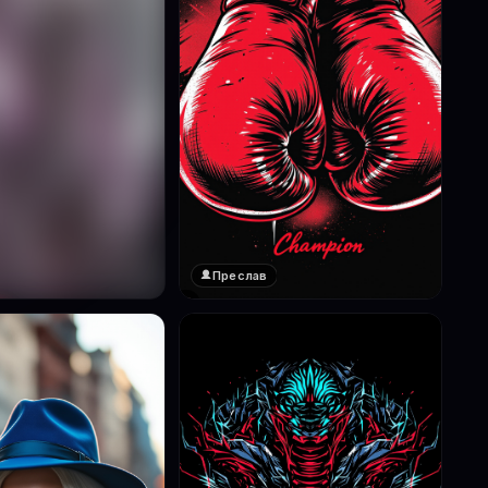
Преслав
❤️
1
реглед