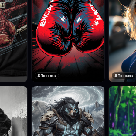
Преслав
Преслав