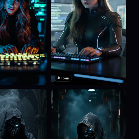
Тони
❤️
1