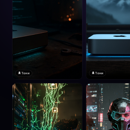
Тони
Тони