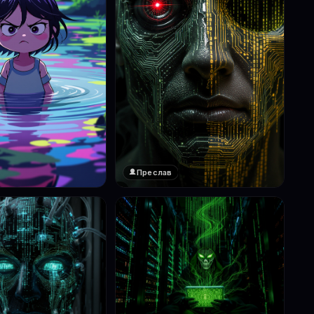
Преслав
❤️
1