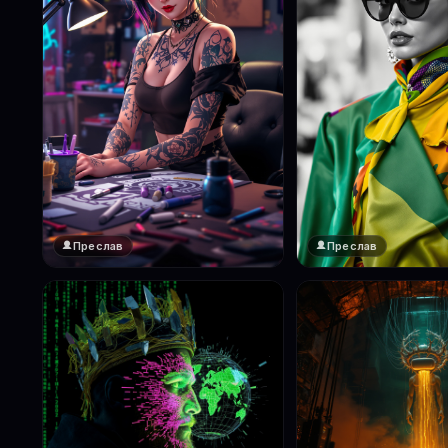
Преслав
Преслав