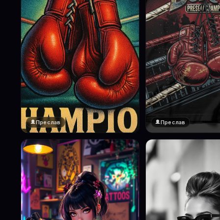
Преслав
Преслав
❤️
1