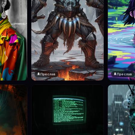
Преслав
Преслав