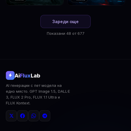
❤️
❤️
1
2
Зареди още
Показани 48 от 677
@aifluxlab
Ai
Flux
Lab
‹
›
AI генерации с пет модела на
0
↓ Изтегли
Сподели
AI Анализ
едно място. GPT Image 1.5, DALL·E
3, FLUX 2 Pro, FLUX 1.1 Ultra и
2x Upscale
Публична
Изтрий
FLUX Kontext.
КОМЕНТАРИ
Влез
за да коментираш