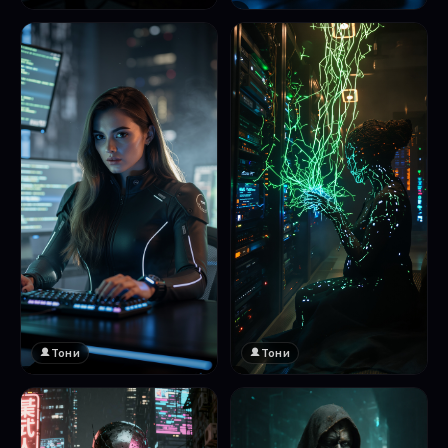
❤️
1
Тони
Тони
❤️
❤️
1
1