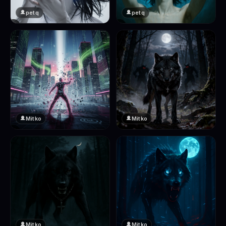
petq
petq
❤️
❤️
2
2
Mitko
Mitko
❤️
❤️
2
2
Mitko
Mitko