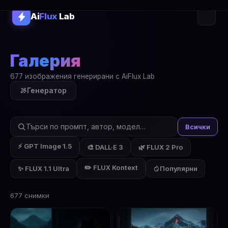
Ai
Flux
Lab
Галерия
677 изображения генерирани с AiFlux Lab
Генератор
Всички
⚡ GPT Image 1.5
🎨 DALL·E 3
🌿 FLUX 2 Pro
✏️ FLUX Kontext
✨ FLUX 1.1 Ultra
Популярни
677 снимки