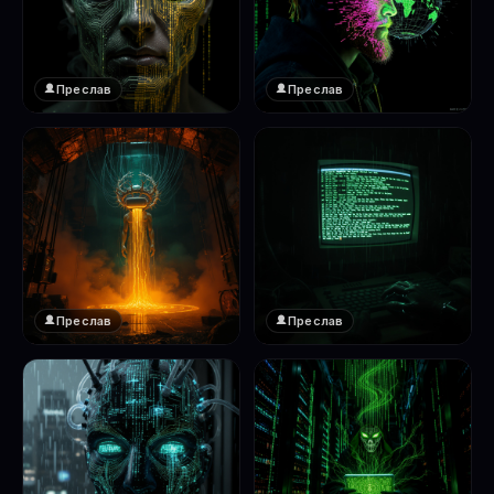
Преслав
Преслав
❤️
❤️
1
1
Преслав
Преслав
❤️
❤️
1
1