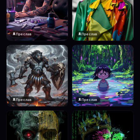
Преслав
Преслав
Преслав
Преслав