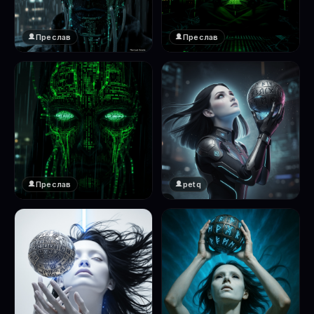
Преслав
Преслав
❤️
❤️
1
1
Преслав
petq
❤️
❤️
1
2