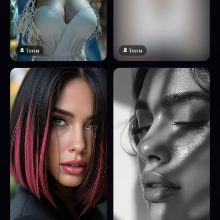
Тони
Тони
🔞 18+
Натисни за преглед