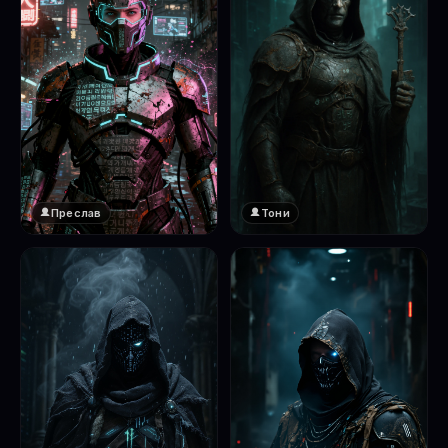
Преслав
Тони
❤️
1