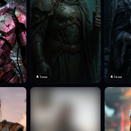
Тони
Тони