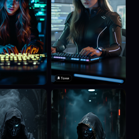
Тони
❤️
1