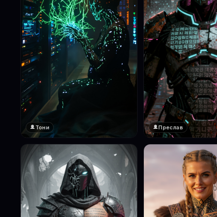
Тони
Преслав
❤️
❤️
1
1