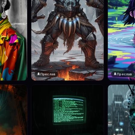
Преслав
Преслав