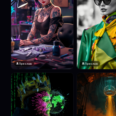
Преслав
Преслав