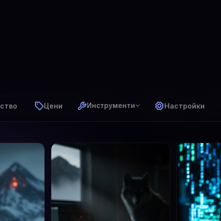
ство
Цени
Настройки
Инструменти
⚡ GPT Image 1.5
✨ FLUX 
чки
🎨 DALL·E 3
🌿 FLUX 2 Pro