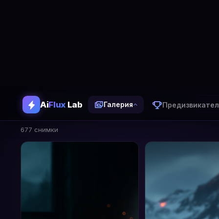
Ai
Flux
Lab
Предизвикател
Галерия
Галерия
677 изображения генерирани с AiFlux Lab
Вси
677 снимки