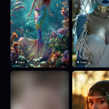
Тони
Тони