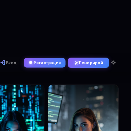
Вход
Генерирай
Регистрация
Генератор
✏️ FLUX Kontext
1.1 Ultra
Популярни