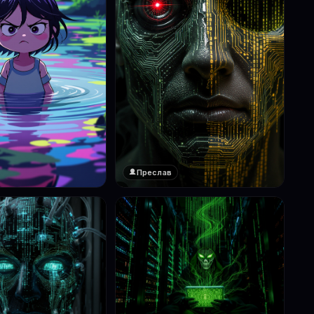
Преслав
❤️
1