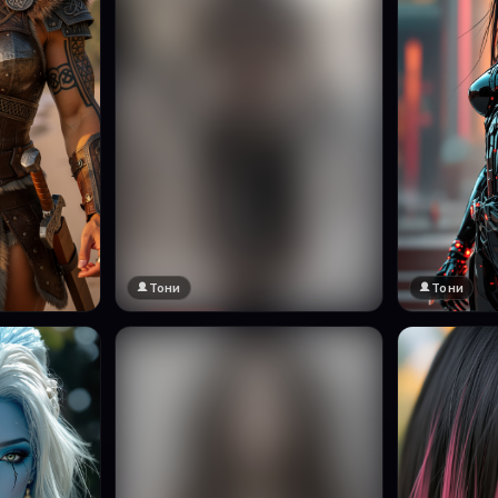
Тони
Тони
🔞 18+
Натисни за преглед