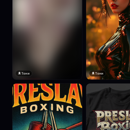
Тони
Тони
🔞 18+
Натисни за преглед