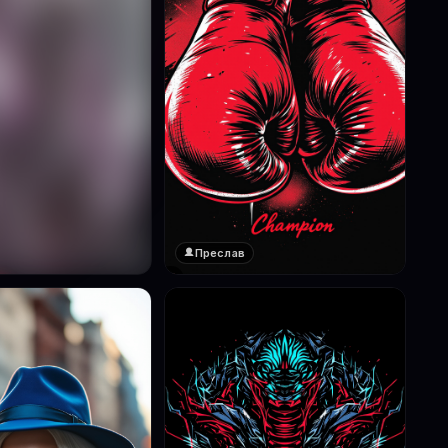
Преслав
❤️
1
реглед