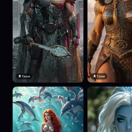
Тони
Тони