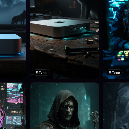
Тони
Тони
❤️
1