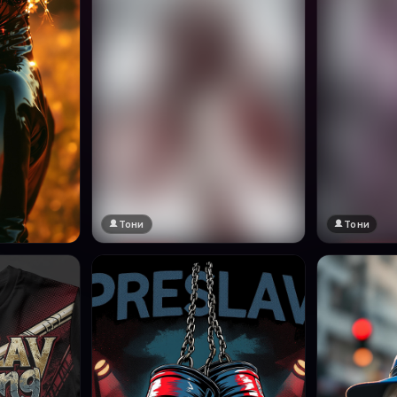
Тони
Тони
🔞 18+
🔞 18+
Натисни за преглед
Натисни за п