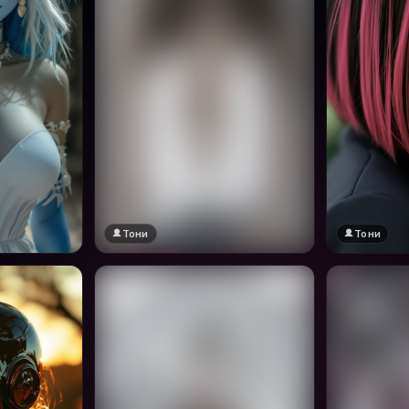
Тони
Тони
🔞 18+
Натисни за преглед