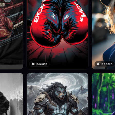
Преслав
Преслав