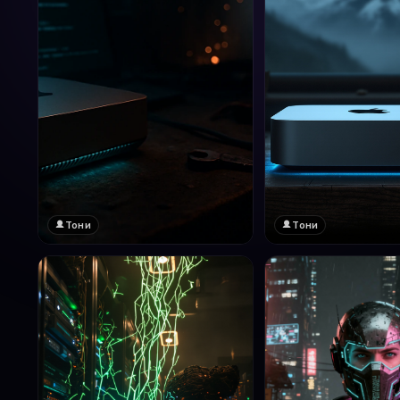
Тони
Тони