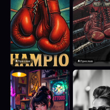
Преслав
Преслав
❤️
1