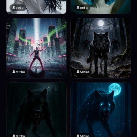
petq
petq
❤️
❤️
2
2
Mitko
Mitko
❤️
❤️
2
2
Mitko
Mitko