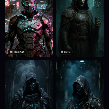
Преслав
Тони
❤️
1