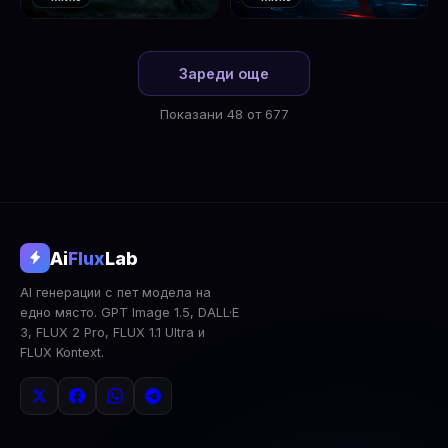
❤️
❤️
1
2
Зареди още
Показани 48 от 677
@aifluxlab
Ai
Flux
Lab
‹
›
AI генерации с пет модела на
0
↓ Изтегли
Сподели
AI Анализ
едно място. GPT Image 1.5, DALL·E
3, FLUX 2 Pro, FLUX 1.1 Ultra и
2x Upscale
Публична
Изтрий
FLUX Kontext.
КОМЕНТАРИ
Влез
за да коментираш