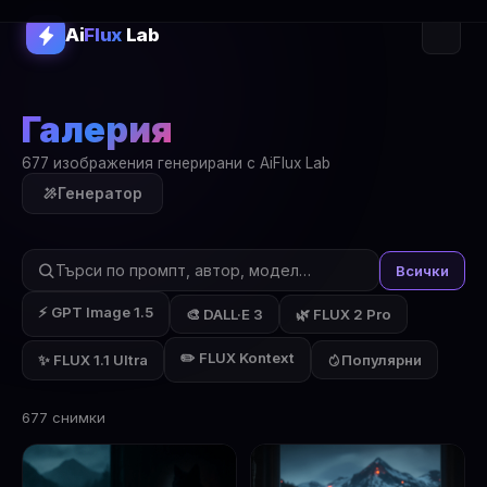
Ai
Flux
Lab
Галерия
677 изображения генерирани с AiFlux Lab
Генератор
Всички
⚡ GPT Image 1.5
🎨 DALL·E 3
🌿 FLUX 2 Pro
✏️ FLUX Kontext
✨ FLUX 1.1 Ultra
Популярни
677 снимки