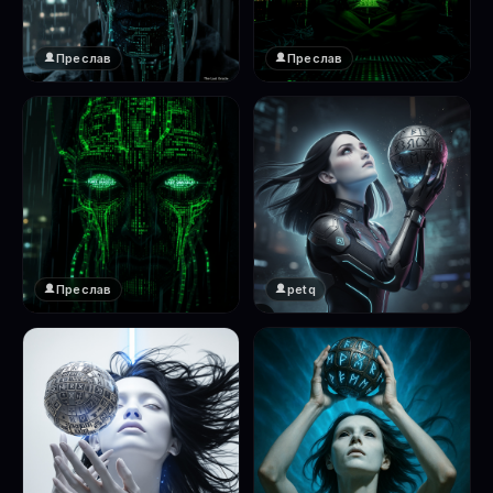
Преслав
Преслав
❤️
❤️
1
1
Преслав
petq
❤️
❤️
1
2