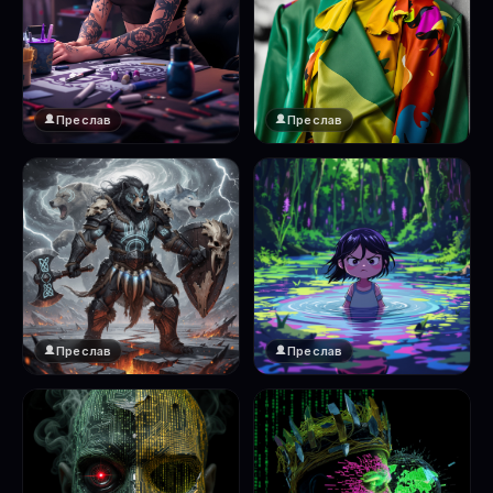
Преслав
Преслав
Преслав
Преслав