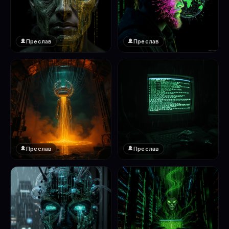
Преслав
Преслав
❤️
❤️
1
1
Преслав
Преслав
❤️
❤️
1
1