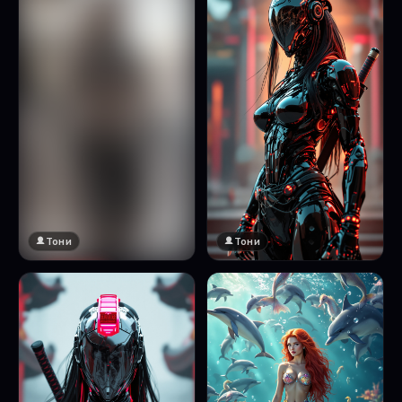
Тони
Тони
🔞 18+
Натисни за преглед