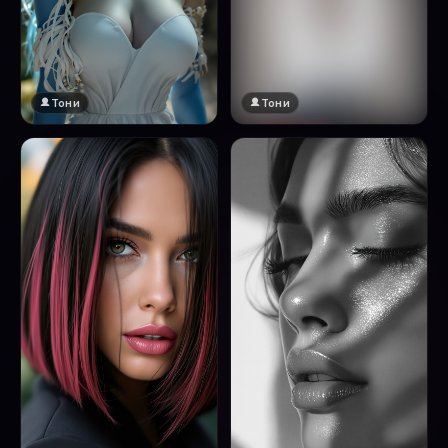
Тони
Тони
🔞 18+
Натисни за преглед