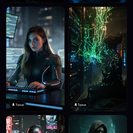
❤️
1
Тони
Тони
❤️
❤️
1
1