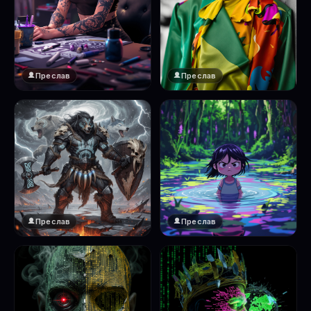
Преслав
Преслав
Преслав
Преслав