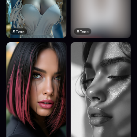
Тони
Тони
🔞 18+
Натисни за преглед