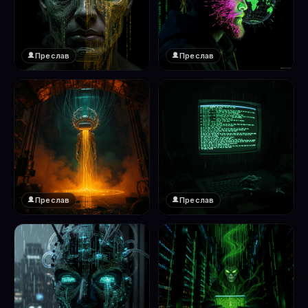
Преслав
Преслав
❤️
❤️
1
1
Преслав
Преслав
❤️
❤️
1
1