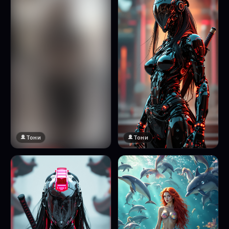
Тони
Тони
🔞 18+
Натисни за преглед