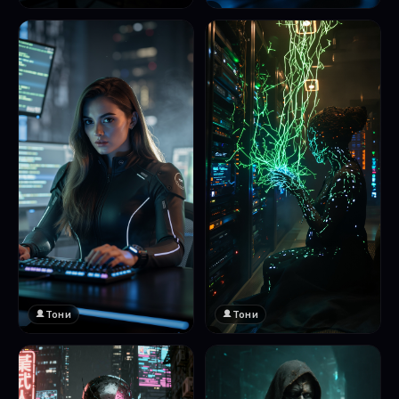
❤️
1
Тони
Тони
❤️
❤️
1
1