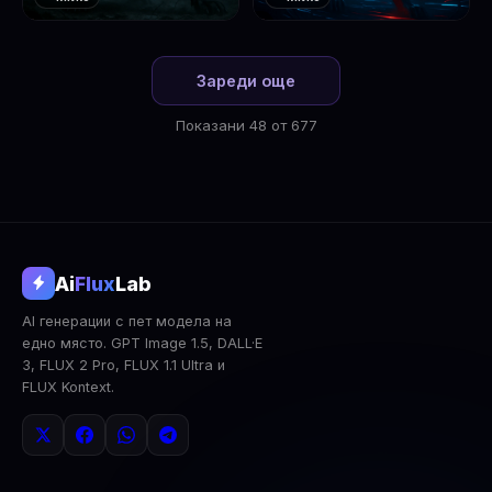
❤️
❤️
1
2
Зареди още
Показани 48 от 677
@aifluxlab
Ai
Flux
Lab
‹
›
AI генерации с пет модела на
0
↓ Изтегли
Сподели
AI Анализ
едно място. GPT Image 1.5, DALL·E
3, FLUX 2 Pro, FLUX 1.1 Ultra и
2x Upscale
Публична
Изтрий
FLUX Kontext.
КОМЕНТАРИ
Влез
за да коментираш