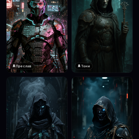
Преслав
Тони
❤️
1