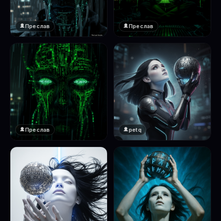
Преслав
Преслав
❤️
❤️
1
1
Преслав
petq
❤️
❤️
1
2