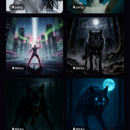
petq
petq
❤️
❤️
2
2
Mitko
Mitko
❤️
❤️
2
2
Mitko
Mitko