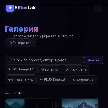
Ai
Flux
Lab
Галерия
677 изображения генерирани с AiFlux Lab
Генератор
Всички
⚡ GPT Image 1.5
🎨 DALL·E 3
🌿 FLUX 2 Pro
✏️ FLUX Kontext
✨ FLUX 1.1 Ultra
Популярни
677 снимки