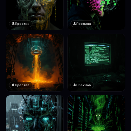
Преслав
Преслав
❤️
❤️
1
1
Преслав
Преслав
❤️
❤️
1
1