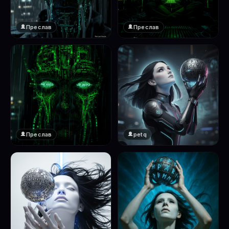
Преслав
Преслав
❤️
❤️
1
1
Преслав
petq
❤️
❤️
1
2