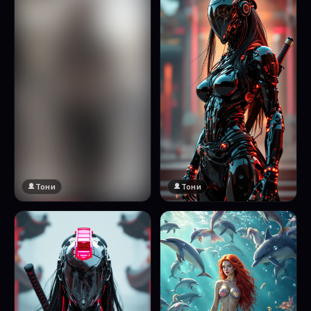
Тони
Тони
🔞 18+
Натисни за преглед