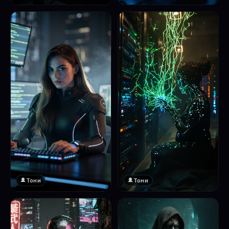
❤️
1
Тони
Тони
❤️
❤️
1
1