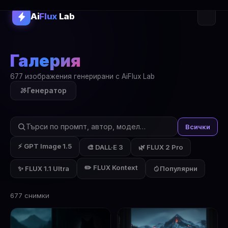
Ai
Flux
Lab
Галерия
677 изображения генерирани с AiFlux Lab
Генератор
Всички
⚡ GPT Image 1.5
🎨 DALL·E 3
🌿 FLUX 2 Pro
✏️ FLUX Kontext
✨ FLUX 1.1 Ultra
Популярни
677 снимки