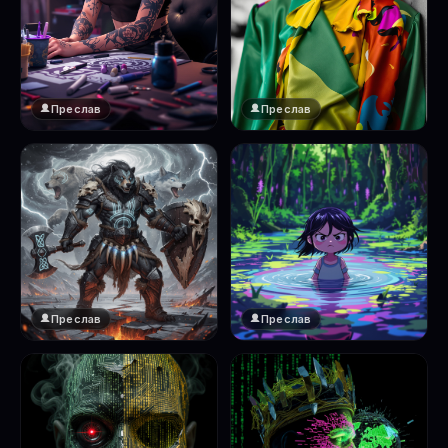
Преслав
Преслав
Преслав
Преслав