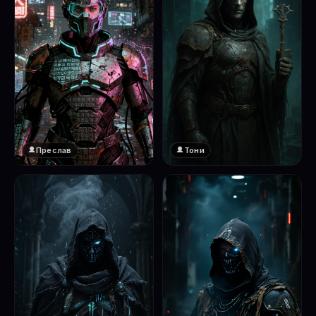
Преслав
Тони
❤️
1