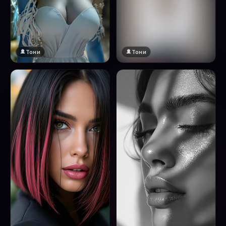
Тони
Тони
🔞 18+
Натисни за преглед