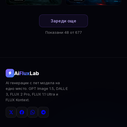
❤️
❤️
1
2
Зареди още
Показани 48 от 677
@aifluxlab
Ai
Flux
Lab
‹
›
AI генерации с пет модела на
0
↓ Изтегли
Сподели
AI Анализ
едно място. GPT Image 1.5, DALL·E
3, FLUX 2 Pro, FLUX 1.1 Ultra и
2x Upscale
Публична
Изтрий
FLUX Kontext.
КОМЕНТАРИ
Влез
за да коментираш