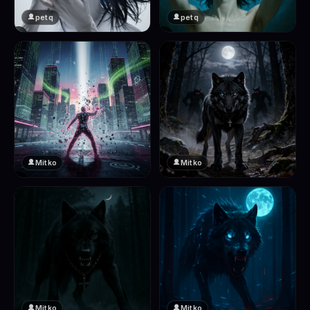
petq
petq
❤️
❤️
2
2
Mitko
Mitko
❤️
❤️
2
2
Mitko
Mitko