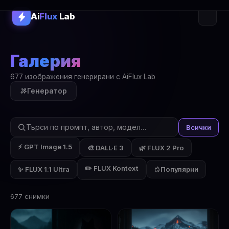
Ai
Flux
Lab
Галерия
677 изображения генерирани с AiFlux Lab
Генератор
Всички
⚡ GPT Image 1.5
🎨 DALL·E 3
🌿 FLUX 2 Pro
✏️ FLUX Kontext
✨ FLUX 1.1 Ultra
Популярни
677 снимки