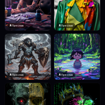
Преслав
Преслав
Преслав
Преслав