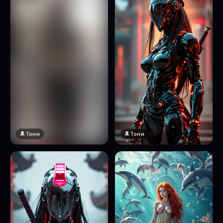
Тони
Тони
🔞 18+
Натисни за преглед