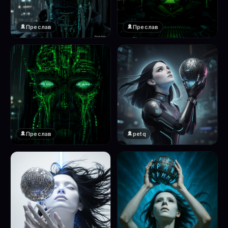
Преслав
Преслав
❤️
❤️
1
1
Преслав
petq
❤️
❤️
1
2