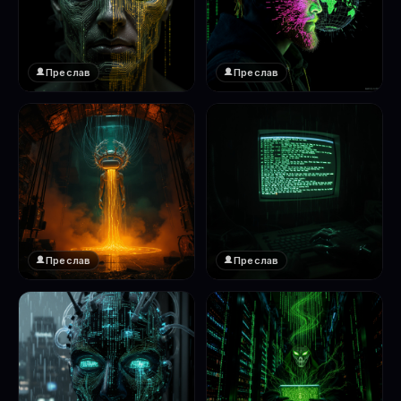
Преслав
Преслав
❤️
❤️
1
1
Преслав
Преслав
❤️
❤️
1
1