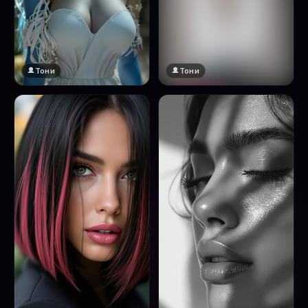
Тони
Тони
🔞 18+
Натисни за преглед