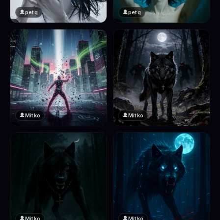
petq
petq
❤️
❤️
2
2
Mitko
Mitko
❤️
❤️
2
2
Mitko
Mitko