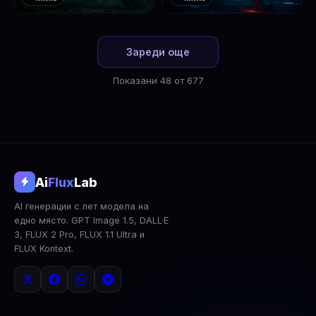
❤️
❤️
1
2
Зареди още
Показани 48 от 677
@aifluxlab
Ai
Flux
Lab
‹
›
AI генерации с пет модела на
0
↓ Изтегли
Сподели
AI Анализ
едно място. GPT Image 1.5, DALL·E
3, FLUX 2 Pro, FLUX 1.1 Ultra и
2x Upscale
Публична
Изтрий
FLUX Kontext.
КОМЕНТАРИ
Влез
за да коментираш