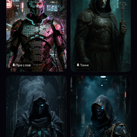
Преслав
Тони
❤️
1