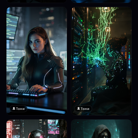
❤️
1
Тони
Тони
❤️
❤️
1
1