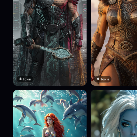
Тони
Тони