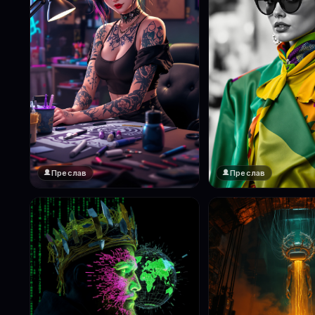
Преслав
Преслав