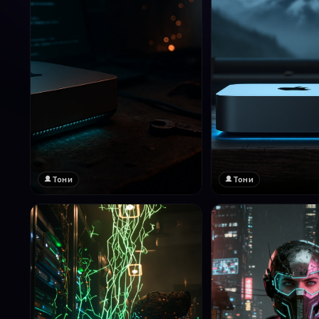
Тони
Тони