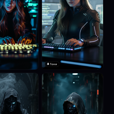
Тони
❤️
1