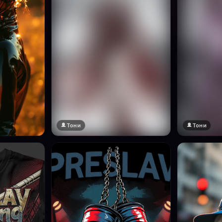
Тони
Тони
🔞 18+
🔞 18+
Натисни за преглед
Натисни за п