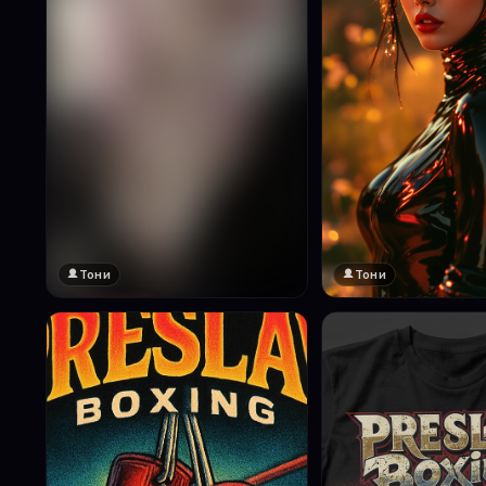
Тони
Тони
🔞 18+
Натисни за преглед