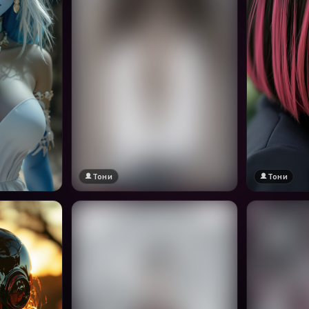
Тони
Тони
🔞 18+
Натисни за преглед