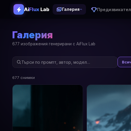
Ai
Flux
Lab
Предизвикател
Галерия
Галерия
677 изображения генерирани с AiFlux Lab
Вси
677 снимки