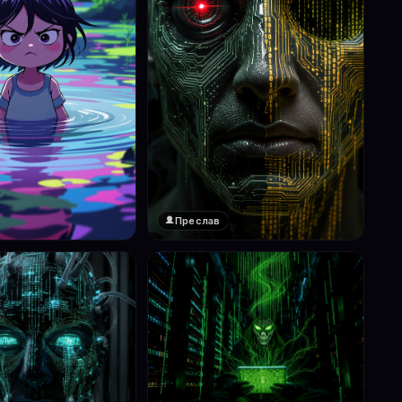
Преслав
❤️
1