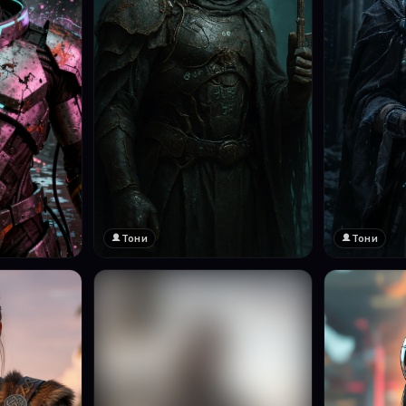
Тони
Тони