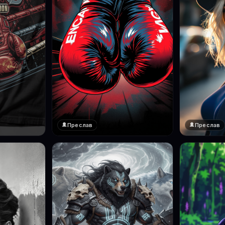
Преслав
Преслав