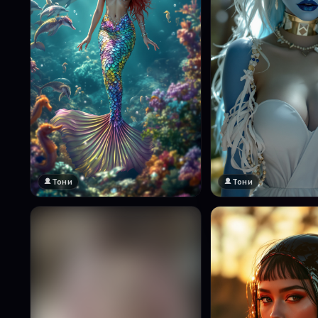
Тони
Тони