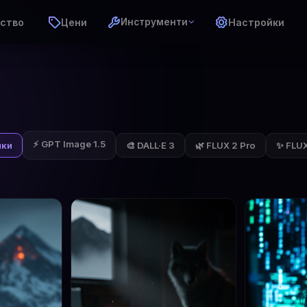
ство
Цени
Настройки
Инструменти
⚡ GPT Image 1.5
✨ FLUX 
чки
🎨 DALL·E 3
🌿 FLUX 2 Pro