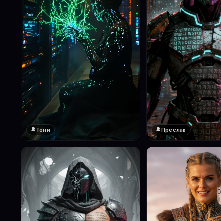
Тони
Преслав
❤️
❤️
1
1