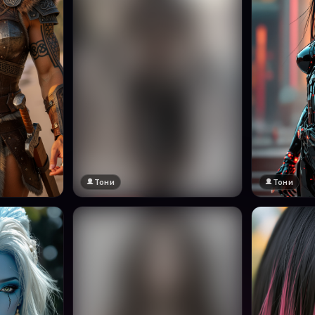
Тони
Тони
🔞 18+
Натисни за преглед