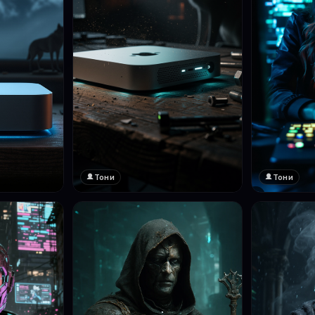
Тони
Тони
❤️
1