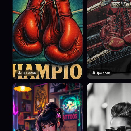
Преслав
Преслав
❤️
1