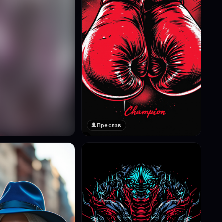
Преслав
❤️
1
реглед