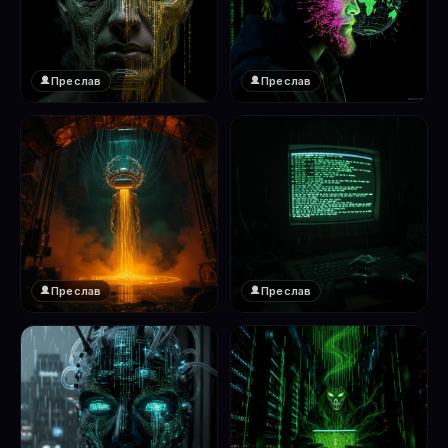
Преслав
Преслав
❤️
❤️
1
1
Преслав
Преслав
❤️
❤️
1
1