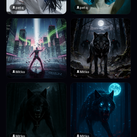
petq
petq
❤️
❤️
2
2
Mitko
Mitko
❤️
❤️
2
2
Mitko
Mitko