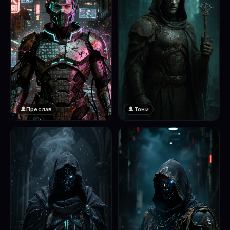
Преслав
Тони
❤️
1