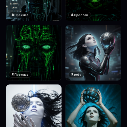
Преслав
Преслав
❤️
❤️
1
1
Преслав
petq
❤️
❤️
1
2