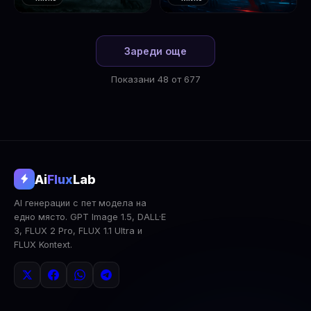
❤️
❤️
1
2
Зареди още
Показани 48 от 677
@aifluxlab
Ai
Flux
Lab
‹
›
AI генерации с пет модела на
0
↓ Изтегли
Сподели
AI Анализ
едно място. GPT Image 1.5, DALL·E
3, FLUX 2 Pro, FLUX 1.1 Ultra и
2x Upscale
Публична
Изтрий
FLUX Kontext.
КОМЕНТАРИ
Влез
за да коментираш