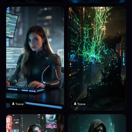
❤️
1
Тони
Тони
❤️
❤️
1
1