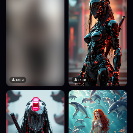
Тони
Тони
🔞 18+
Натисни за преглед