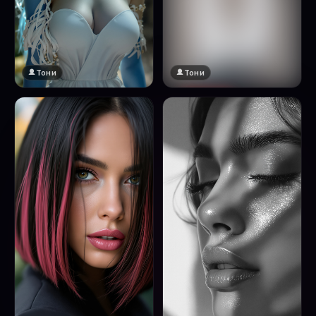
Тони
Тони
🔞 18+
Натисни за преглед