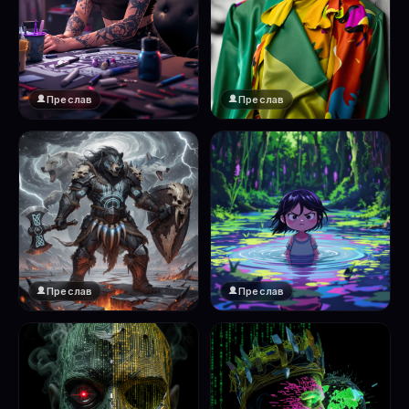
Преслав
Преслав
Преслав
Преслав