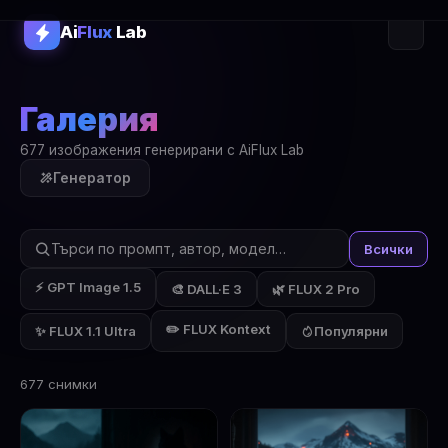
Ai
Flux
Lab
Галерия
677 изображения генерирани с AiFlux Lab
Генератор
Всички
⚡ GPT Image 1.5
🎨 DALL·E 3
🌿 FLUX 2 Pro
✏️ FLUX Kontext
✨ FLUX 1.1 Ultra
Популярни
677 снимки