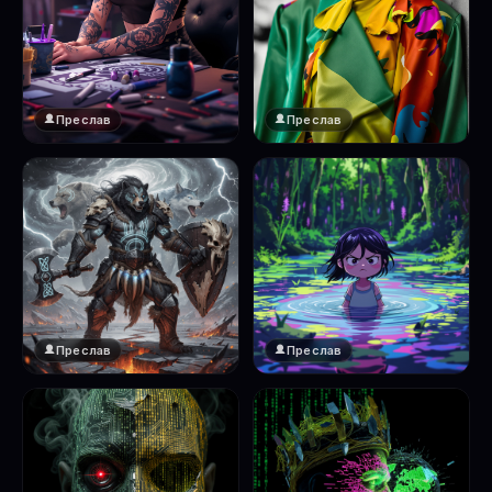
Преслав
Преслав
Преслав
Преслав