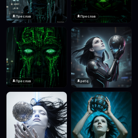
Преслав
Преслав
❤️
❤️
1
1
Преслав
petq
❤️
❤️
1
2