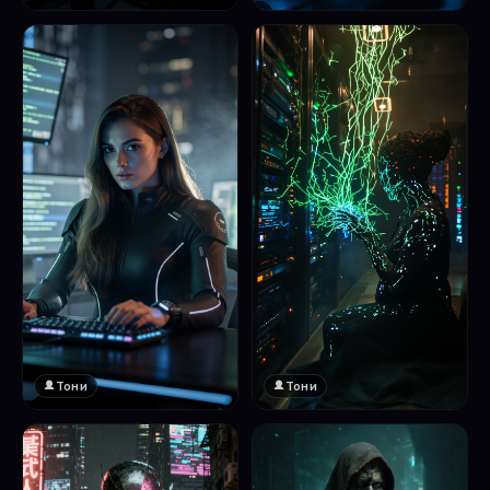
❤️
1
Тони
Тони
❤️
❤️
1
1