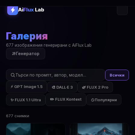
Ai
Flux
Lab
Галерия
677 изображения генерирани с AiFlux Lab
Генератор
Всички
⚡ GPT Image 1.5
🎨 DALL·E 3
🌿 FLUX 2 Pro
✏️ FLUX Kontext
✨ FLUX 1.1 Ultra
Популярни
677 снимки