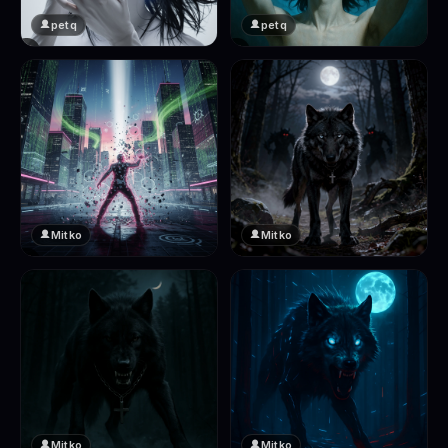
petq
petq
❤️
❤️
2
2
Mitko
Mitko
❤️
❤️
2
2
Mitko
Mitko