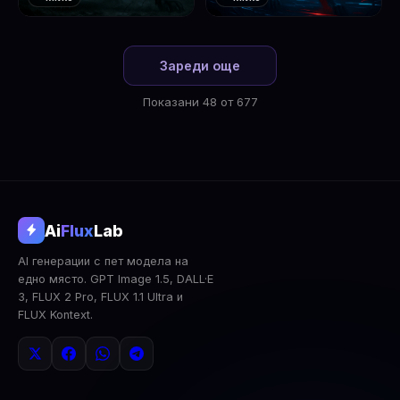
❤️
❤️
1
2
Зареди още
Показани 48 от 677
@aifluxlab
Ai
Flux
Lab
‹
›
AI генерации с пет модела на
0
↓ Изтегли
Сподели
AI Анализ
едно място. GPT Image 1.5, DALL·E
3, FLUX 2 Pro, FLUX 1.1 Ultra и
2x Upscale
Публична
Изтрий
FLUX Kontext.
КОМЕНТАРИ
Влез
за да коментираш