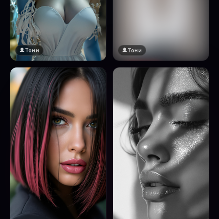
Тони
Тони
🔞 18+
Натисни за преглед