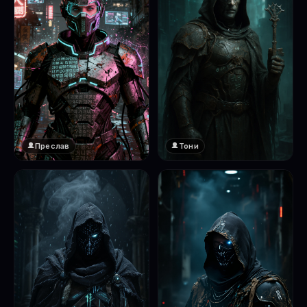
Преслав
Тони
❤️
1