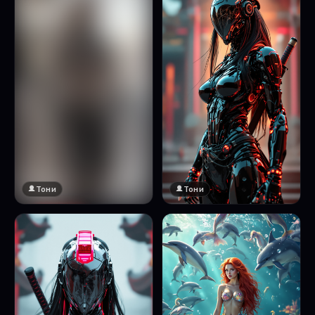
Тони
Тони
🔞 18+
Натисни за преглед