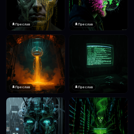
Преслав
Преслав
❤️
❤️
1
1
Преслав
Преслав
❤️
❤️
1
1