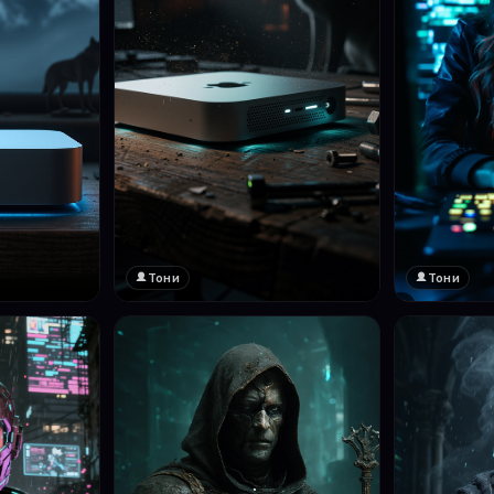
Тони
Тони
❤️
1