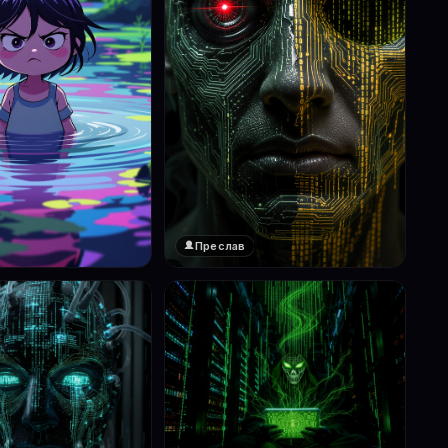
Преслав
❤️
1