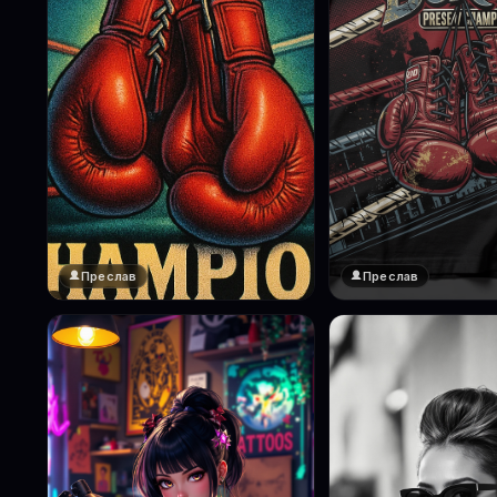
Преслав
Преслав
❤️
1