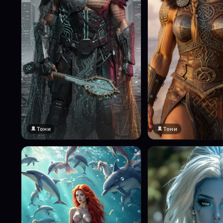
Тони
Тони