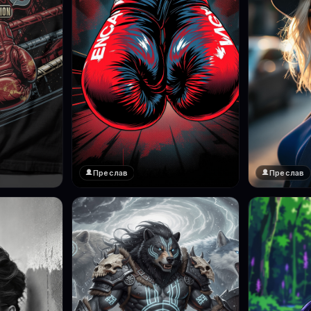
Преслав
Преслав