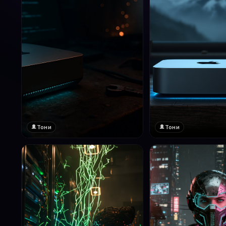
Тони
Тони