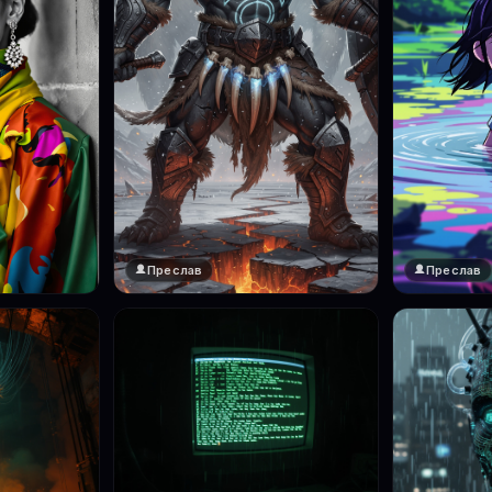
Преслав
Преслав