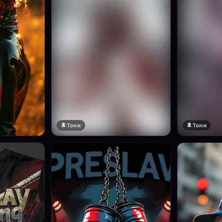
Тони
Тони
🔞 18+
🔞 18+
Натисни за преглед
Натисни за п