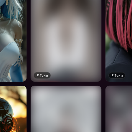
Тони
Тони
🔞 18+
Натисни за преглед