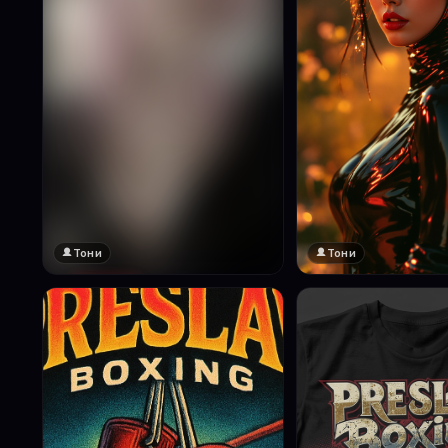
Тони
Тони
🔞 18+
Натисни за преглед