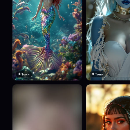
Тони
Тони