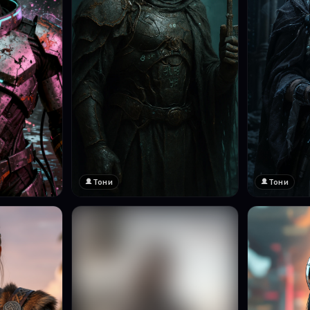
Тони
Тони