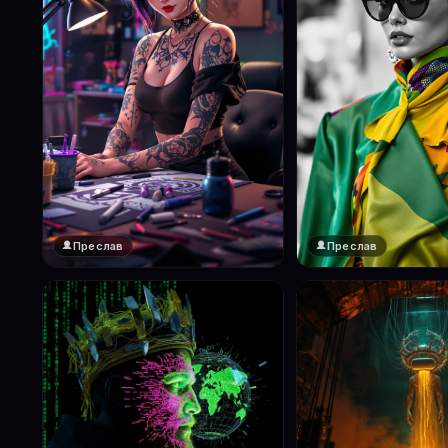
Преслав
Преслав