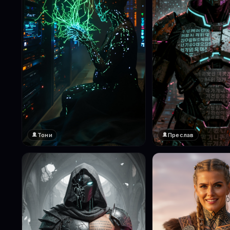
Тони
Преслав
❤️
❤️
1
1