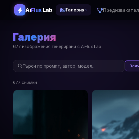
Ai
Flux
Lab
Предизвикател
Галерия
Галерия
677 изображения генерирани с AiFlux Lab
Вси
677 снимки