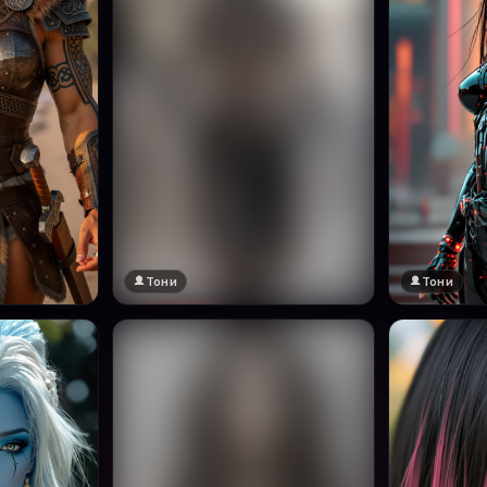
Тони
Тони
🔞 18+
Натисни за преглед