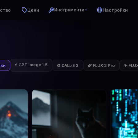
ство
Цени
Настройки
Инструменти
⚡ GPT Image 1.5
✨ FLUX 
чки
🎨 DALL·E 3
🌿 FLUX 2 Pro