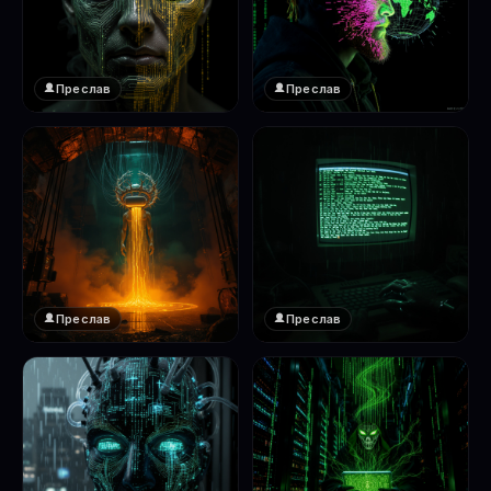
Преслав
Преслав
❤️
❤️
1
1
Преслав
Преслав
❤️
❤️
1
1