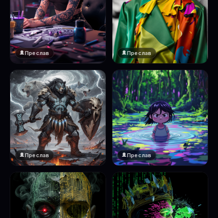
Преслав
Преслав
Преслав
Преслав