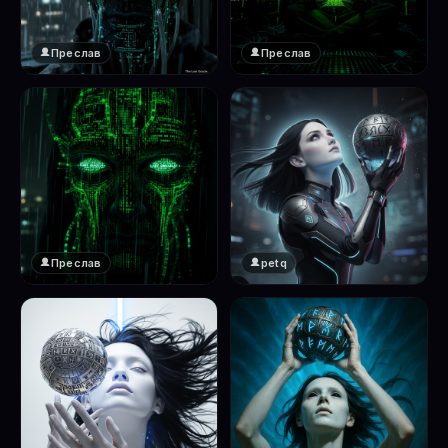
Преслав
Преслав
❤️
❤️
1
1
Преслав
petq
❤️
❤️
1
2