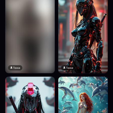
Тони
Тони
🔞 18+
Натисни за преглед