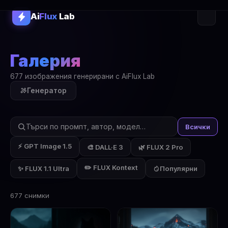
Ai
Flux
Lab
Галерия
677 изображения генерирани с AiFlux Lab
Генератор
Всички
⚡ GPT Image 1.5
🎨 DALL·E 3
🌿 FLUX 2 Pro
✏️ FLUX Kontext
✨ FLUX 1.1 Ultra
Популярни
677 снимки