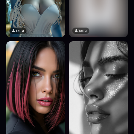
Тони
Тони
🔞 18+
Натисни за преглед