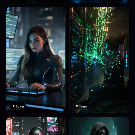
❤️
1
Тони
Тони
❤️
❤️
1
1