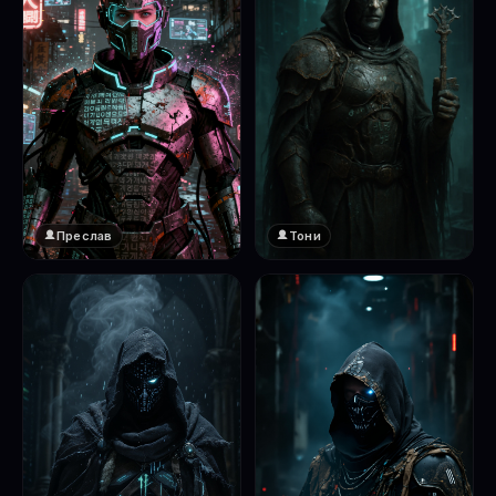
Преслав
Тони
❤️
1