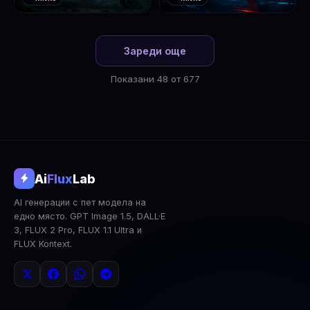
❤️
❤️
1
2
Зареди още
Показани 48 от 677
@aifluxlab
Ai
Flux
Lab
‹
›
AI генерации с пет модела на
0
↓ Изтегли
Сподели
AI Анализ
едно място. GPT Image 1.5, DALL·E
3, FLUX 2 Pro, FLUX 1.1 Ultra и
2x Upscale
Публична
Изтрий
FLUX Kontext.
КОМЕНТАРИ
Влез
за да коментираш