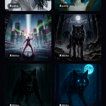
petq
petq
❤️
❤️
2
2
Mitko
Mitko
❤️
❤️
2
2
Mitko
Mitko