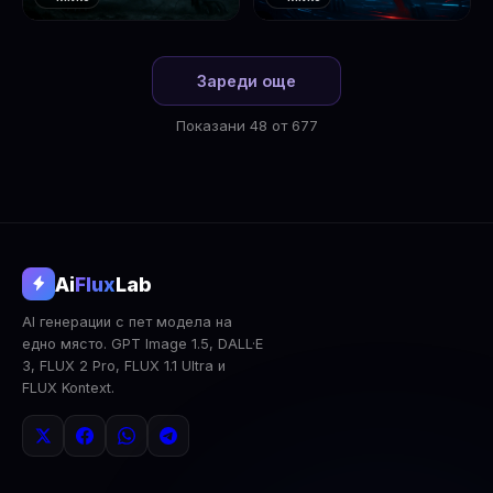
❤️
❤️
1
2
Зареди още
Показани 48 от 677
@aifluxlab
Ai
Flux
Lab
‹
›
AI генерации с пет модела на
0
↓ Изтегли
Сподели
AI Анализ
едно място. GPT Image 1.5, DALL·E
3, FLUX 2 Pro, FLUX 1.1 Ultra и
2x Upscale
Публична
Изтрий
FLUX Kontext.
КОМЕНТАРИ
Влез
за да коментираш