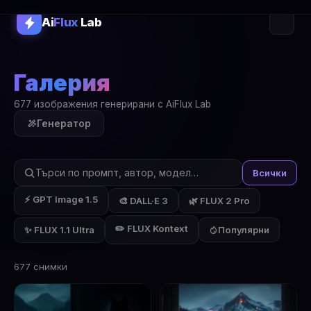
Ai
Flux
Lab
Галерия
677 изображения генерирани с AiFlux Lab
Генератор
Всички
⚡ GPT Image 1.5
🎨 DALL·E 3
🌿 FLUX 2 Pro
✏️ FLUX Kontext
✨ FLUX 1.1 Ultra
Популярни
677 снимки