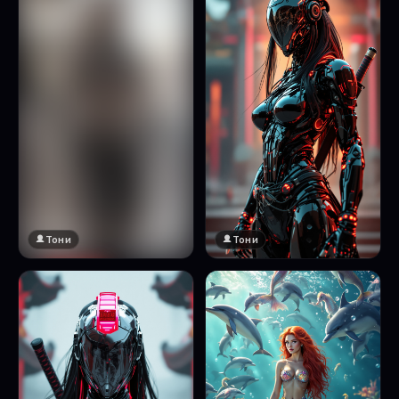
Тони
Тони
🔞 18+
Натисни за преглед