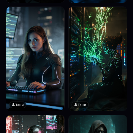
❤️
1
Тони
Тони
❤️
❤️
1
1