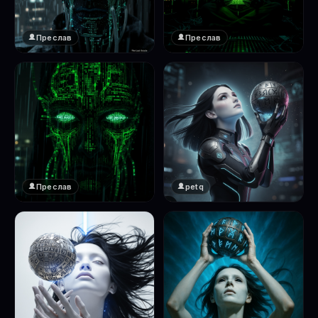
Преслав
Преслав
❤️
❤️
1
1
Преслав
petq
❤️
❤️
1
2