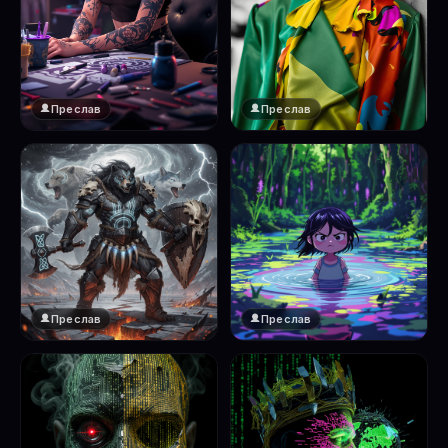
Преслав
Преслав
Преслав
Преслав