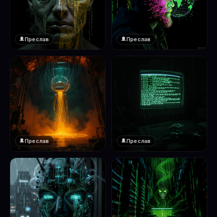
Преслав
Преслав
❤️
❤️
1
1
Преслав
Преслав
❤️
❤️
1
1