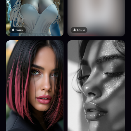
Тони
Тони
🔞 18+
Натисни за преглед