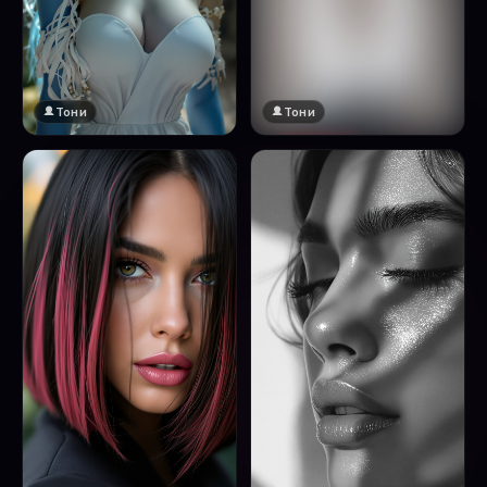
Тони
Тони
🔞 18+
Натисни за преглед