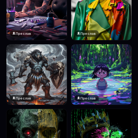
Преслав
Преслав
Преслав
Преслав