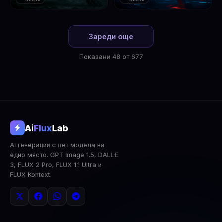
❤️
❤️
1
2
Зареди още
Показани 48 от 677
@aifluxlab
Ai
Flux
Lab
‹
›
AI генерации с пет модела на
0
↓ Изтегли
Сподели
AI Анализ
едно място. GPT Image 1.5, DALL·E
3, FLUX 2 Pro, FLUX 1.1 Ultra и
2x Upscale
Публична
Изтрий
FLUX Kontext.
КОМЕНТАРИ
Влез
за да коментираш