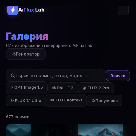
Ai
Flux
Lab
Галерия
677 изображения генерирани с AiFlux Lab
Генератор
Всички
⚡ GPT Image 1.5
🎨 DALL·E 3
🌿 FLUX 2 Pro
✏️ FLUX Kontext
✨ FLUX 1.1 Ultra
Популярни
677 снимки