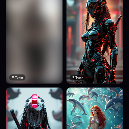
Тони
Тони
🔞 18+
Натисни за преглед