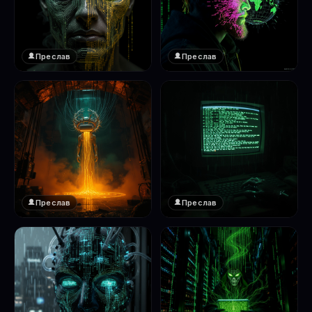
Преслав
Преслав
❤️
❤️
1
1
Преслав
Преслав
❤️
❤️
1
1