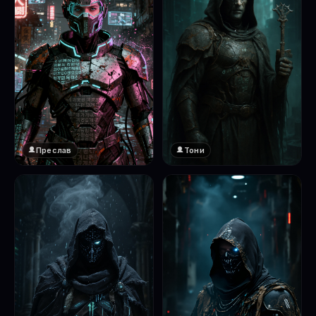
Преслав
Тони
❤️
1