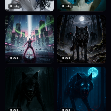
petq
petq
❤️
❤️
2
2
Mitko
Mitko
❤️
❤️
2
2
Mitko
Mitko