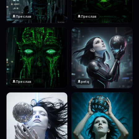
Преслав
Преслав
❤️
❤️
1
1
Преслав
petq
❤️
❤️
1
2