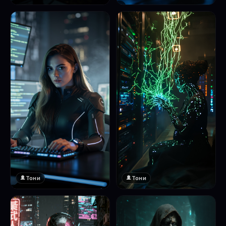
❤️
1
Тони
Тони
❤️
❤️
1
1