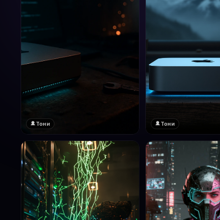
Тони
Тони