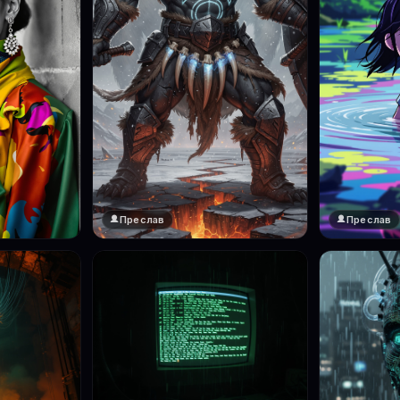
Преслав
Преслав