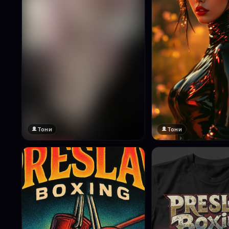
Тони
Тони
🔞 18+
Натисни за преглед