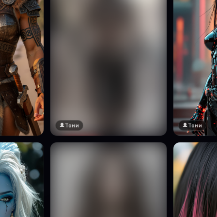
Тони
Тони
🔞 18+
Натисни за преглед