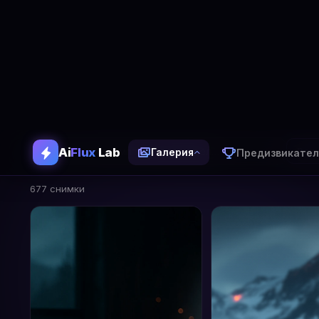
Ai
Flux
Lab
Предизвикател
Галерия
Галерия
677 изображения генерирани с AiFlux Lab
Вси
677 снимки