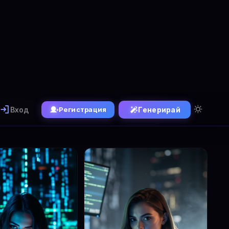
Вход
Генерирай
Регистрация
Генератор
✏️ FLUX Kontext
1.1 Ultra
Популярни