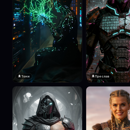
Тони
Преслав
❤️
❤️
1
1