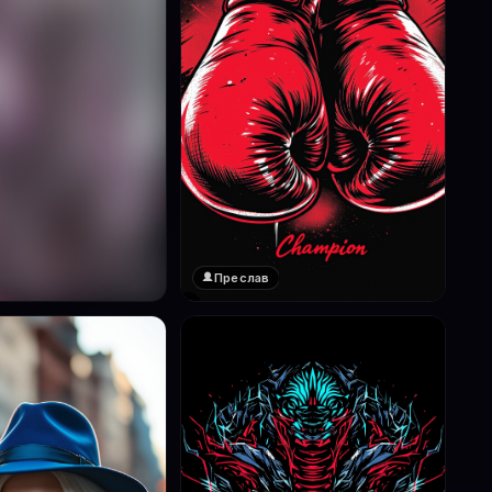
Преслав
❤️
1
реглед