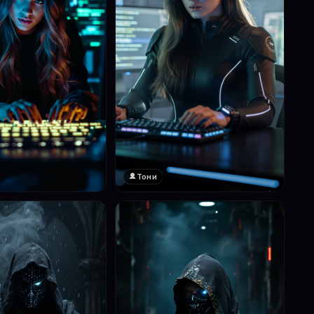
Тони
❤️
1