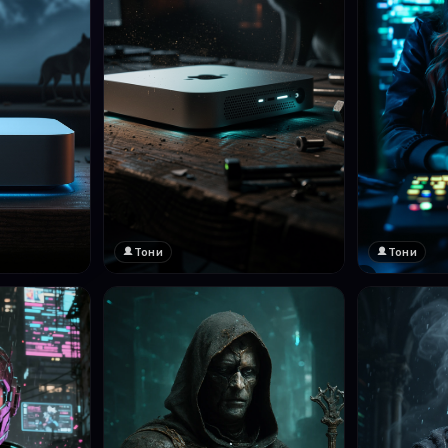
Тони
Тони
❤️
1