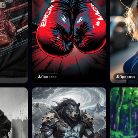
Преслав
Преслав