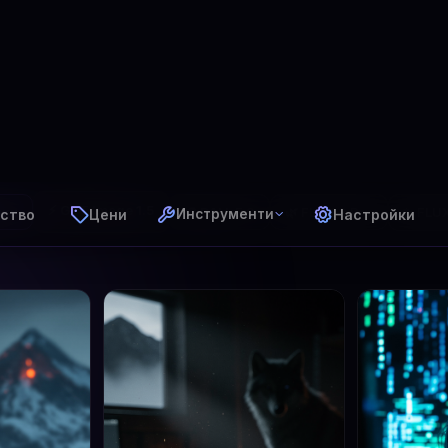
ство
Цени
Настройки
Инструменти
⚡ GPT Image 1.5
✨ FLUX 
чки
🎨 DALL·E 3
🌿 FLUX 2 Pro