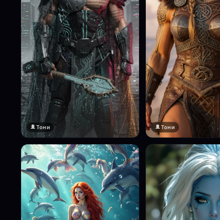
Тони
Тони