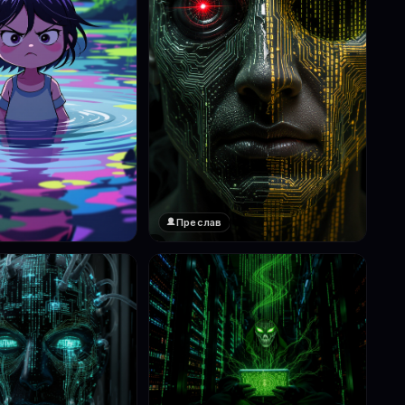
Преслав
❤️
1