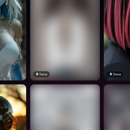
Тони
Тони
🔞 18+
Натисни за преглед