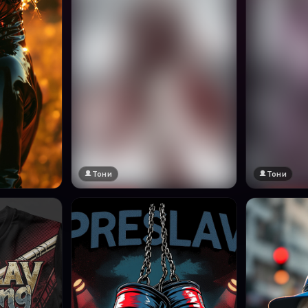
Тони
Тони
🔞 18+
🔞 18+
Натисни за преглед
Натисни за п