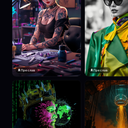
Преслав
Преслав