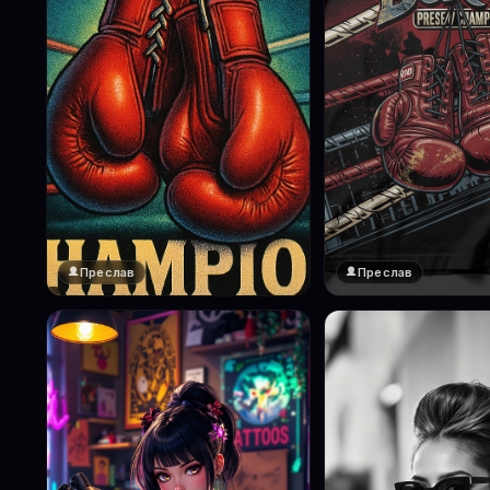
Преслав
Преслав
❤️
1