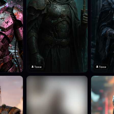
Тони
Тони