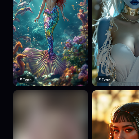
Тони
Тони