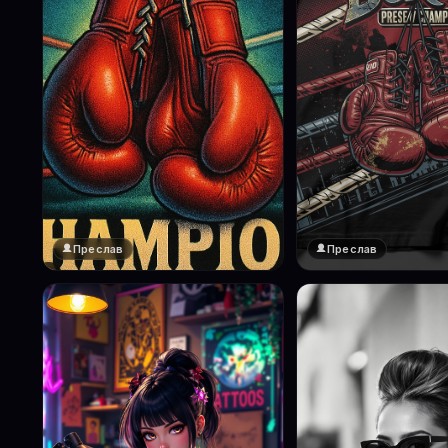
Преслав
Преслав
❤️
1