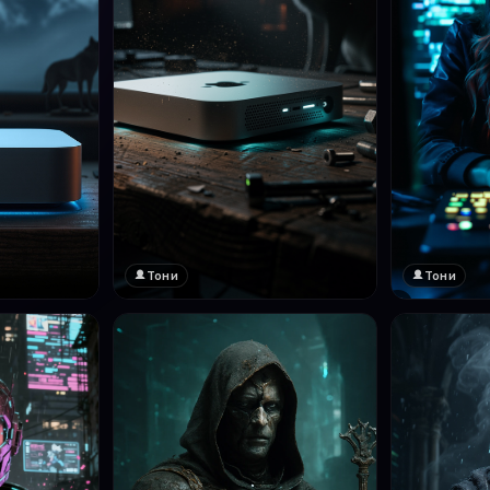
Тони
Тони
❤️
1