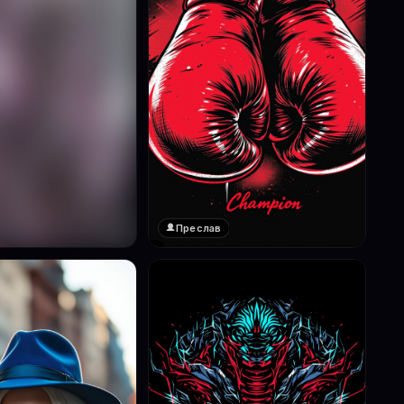
Преслав
❤️
1
реглед