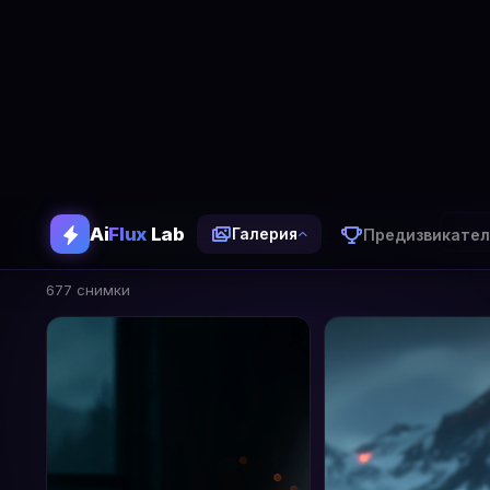
Ai
Flux
Lab
Предизвикател
Галерия
Галерия
677 изображения генерирани с AiFlux Lab
Вси
677 снимки