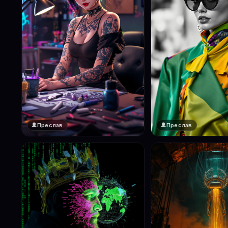
Преслав
Преслав