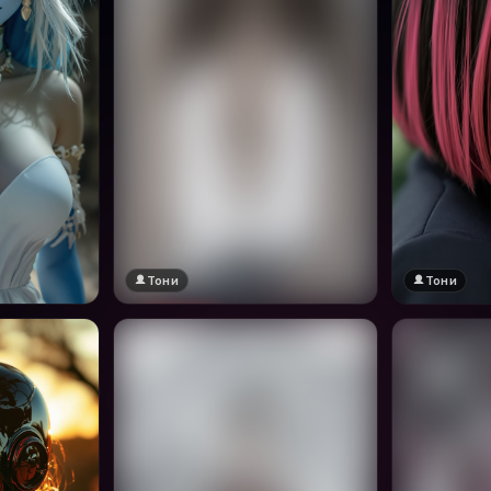
Тони
Тони
🔞 18+
Натисни за преглед