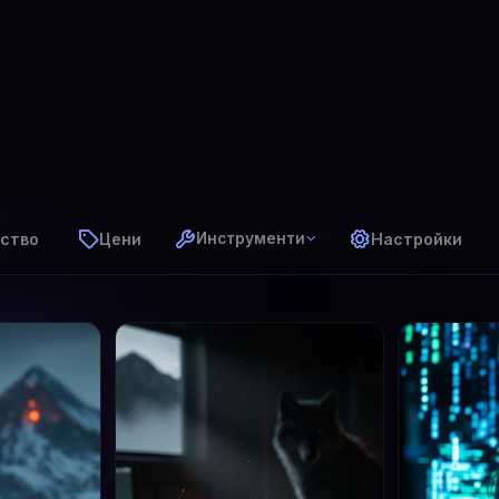
ство
Цени
Настройки
Инструменти
⚡ GPT Image 1.5
✨ FLUX 
чки
🎨 DALL·E 3
🌿 FLUX 2 Pro