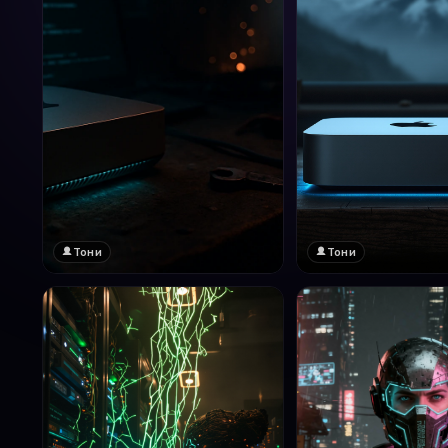
Тони
Тони