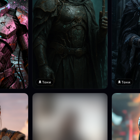
Тони
Тони