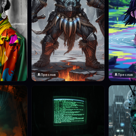
Преслав
Преслав