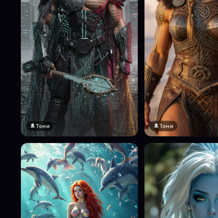
Тони
Тони