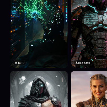
Тони
Преслав
❤️
❤️
1
1