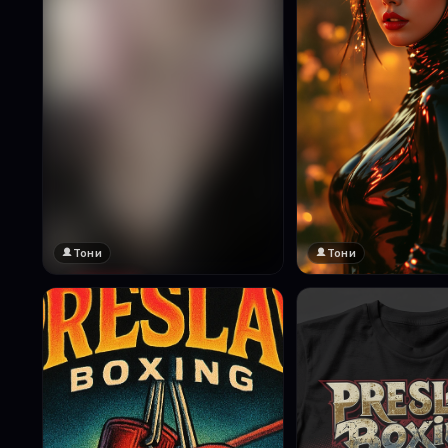
Тони
Тони
🔞 18+
Натисни за преглед