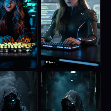
Тони
❤️
1