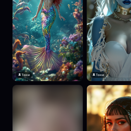
Тони
Тони