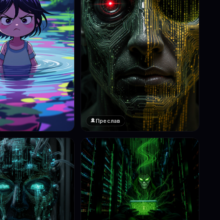
Преслав
❤️
1