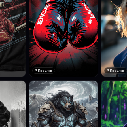
Преслав
Преслав