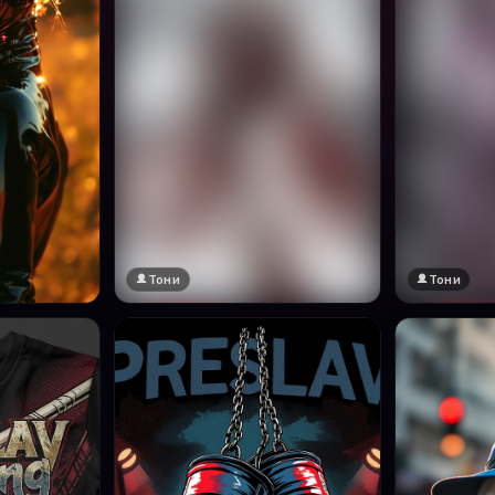
Тони
Тони
🔞 18+
🔞 18+
Натисни за преглед
Натисни за п