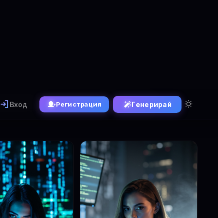
Вход
Генерирай
Регистрация
Генератор
✏️ FLUX Kontext
1.1 Ultra
Популярни