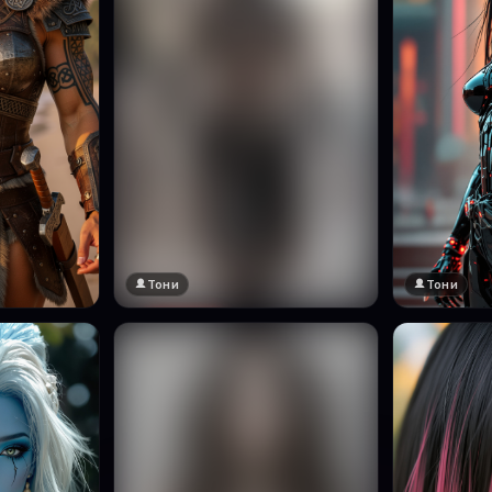
Тони
Тони
🔞 18+
Натисни за преглед