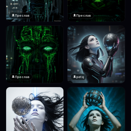
Преслав
Преслав
❤️
❤️
1
1
Преслав
petq
❤️
❤️
1
2