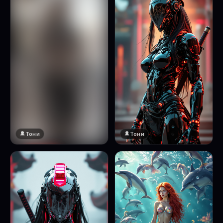
Тони
Тони
🔞 18+
Натисни за преглед