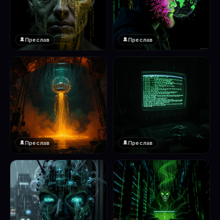
Преслав
Преслав
❤️
❤️
1
1
Преслав
Преслав
❤️
❤️
1
1