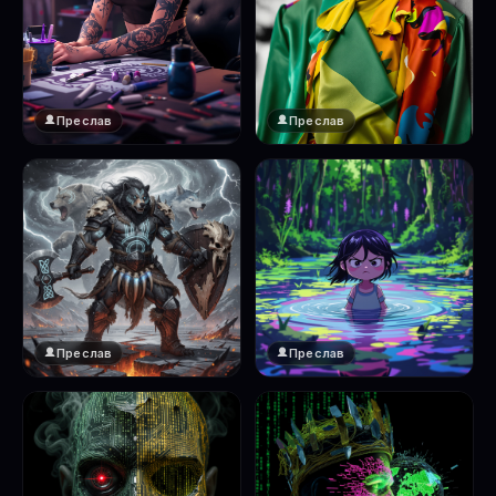
Преслав
Преслав
Преслав
Преслав