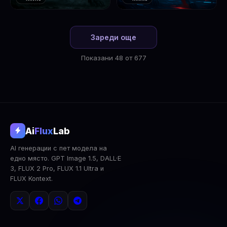
❤️
❤️
1
2
Зареди още
Показани 48 от 677
@aifluxlab
Ai
Flux
Lab
‹
›
AI генерации с пет модела на
0
↓ Изтегли
Сподели
AI Анализ
едно място. GPT Image 1.5, DALL·E
3, FLUX 2 Pro, FLUX 1.1 Ultra и
2x Upscale
Публична
Изтрий
FLUX Kontext.
КОМЕНТАРИ
Влез
за да коментираш