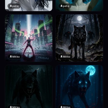
petq
petq
❤️
❤️
2
2
Mitko
Mitko
❤️
❤️
2
2
Mitko
Mitko