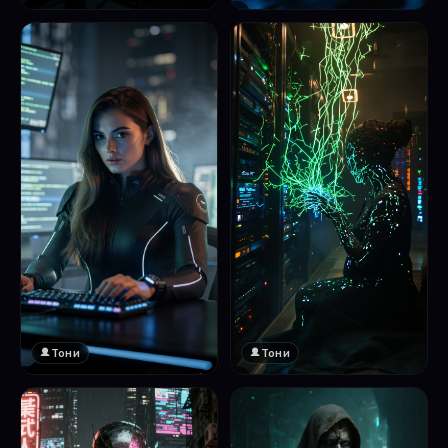
❤️
1
Тони
Тони
❤️
❤️
1
1