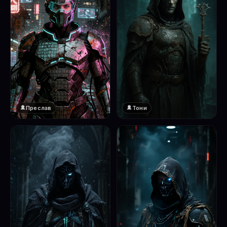
Преслав
Тони
❤️
1