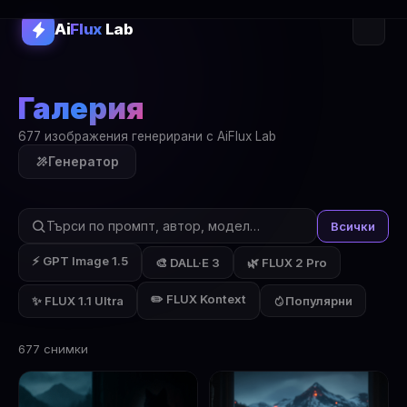
Ai
Flux
Lab
Галерия
677 изображения генерирани с AiFlux Lab
Генератор
Всички
⚡ GPT Image 1.5
🎨 DALL·E 3
🌿 FLUX 2 Pro
✏️ FLUX Kontext
✨ FLUX 1.1 Ultra
Популярни
677 снимки