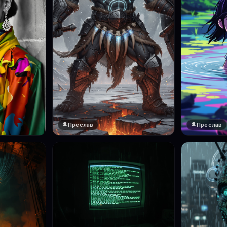
Преслав
Преслав