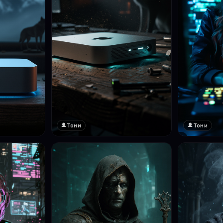
Тони
Тони
❤️
1