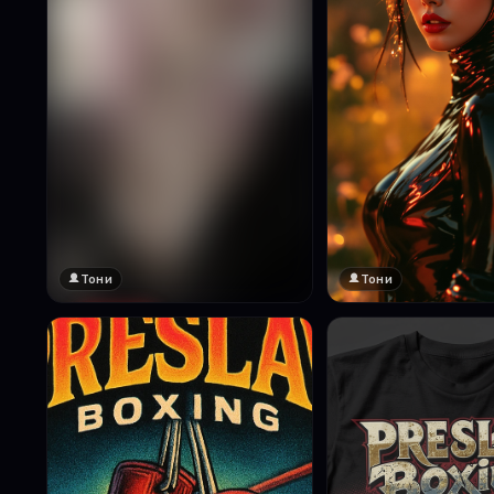
Тони
Тони
🔞 18+
Натисни за преглед