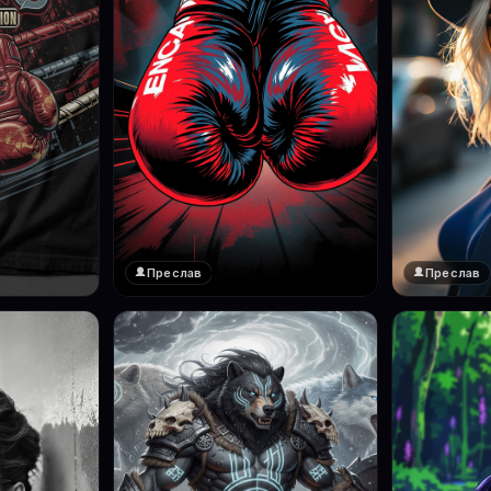
Преслав
Преслав