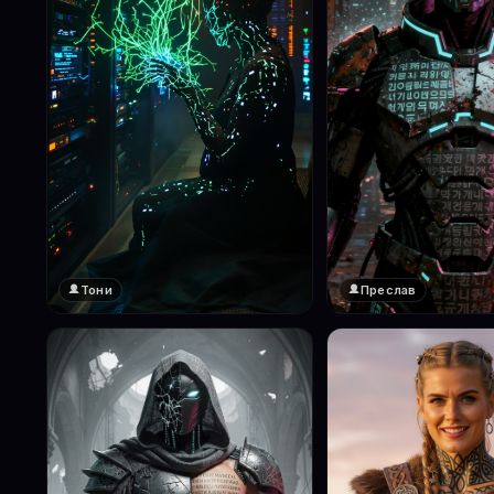
Тони
Преслав
❤️
❤️
1
1