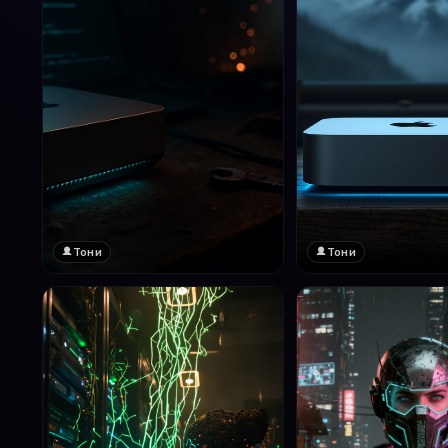
Тони
Тони