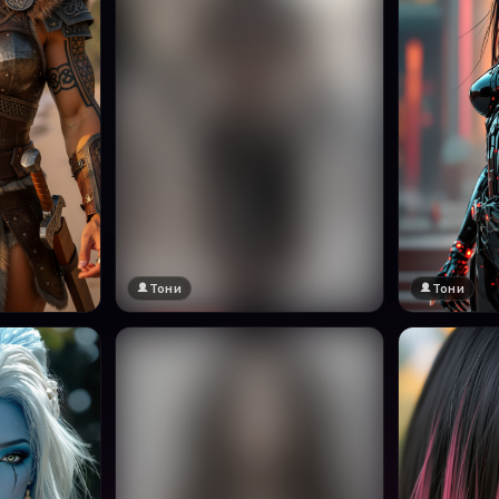
Тони
Тони
🔞 18+
Натисни за преглед