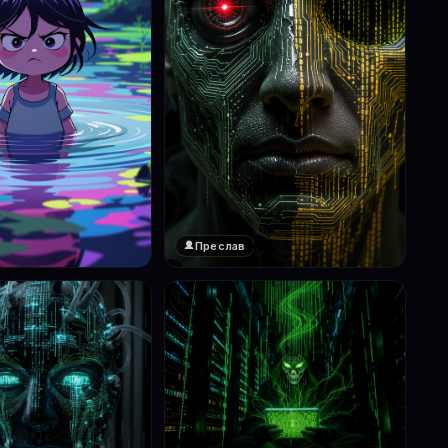
Преслав
❤️
1