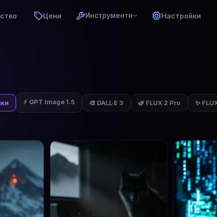
ство
Цени
Настройки
Инструменти
⚡ GPT Image 1.5
✨ FLUX 
чки
🎨 DALL·E 3
🌿 FLUX 2 Pro