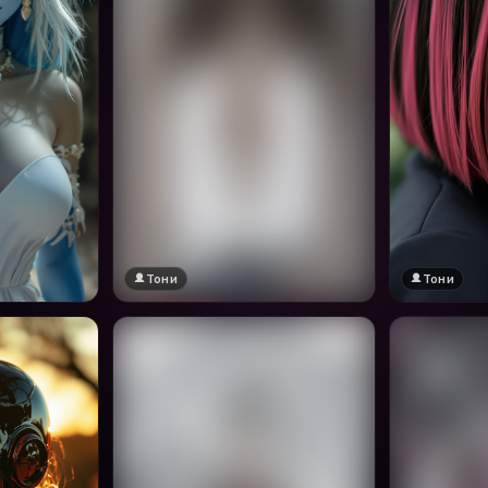
Тони
Тони
🔞 18+
Натисни за преглед