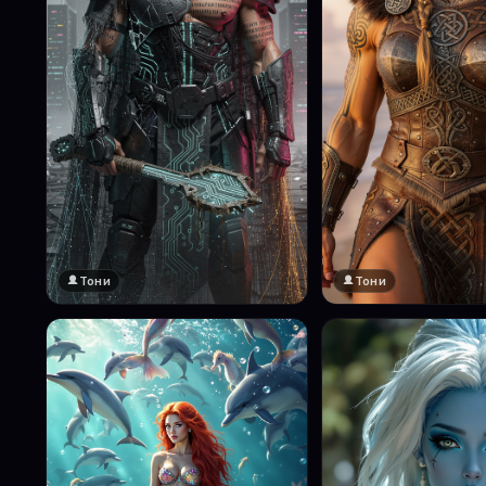
Тони
Тони