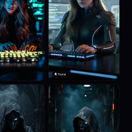
Тони
❤️
1