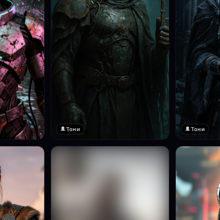
Тони
Тони