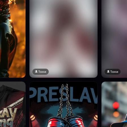
Тони
Тони
🔞 18+
🔞 18+
Натисни за преглед
Натисни за п