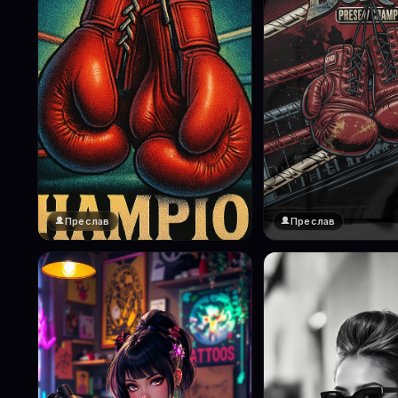
Преслав
Преслав
❤️
1