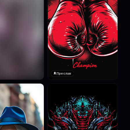
Преслав
❤️
1
реглед