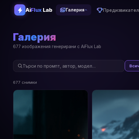
Ai
Flux
Lab
Предизвикател
Галерия
Галерия
677 изображения генерирани с AiFlux Lab
Вси
677 снимки