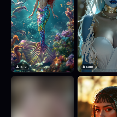
Тони
Тони