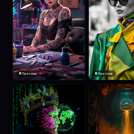
Преслав
Преслав