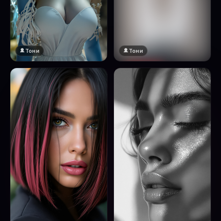
Тони
Тони
🔞 18+
Натисни за преглед