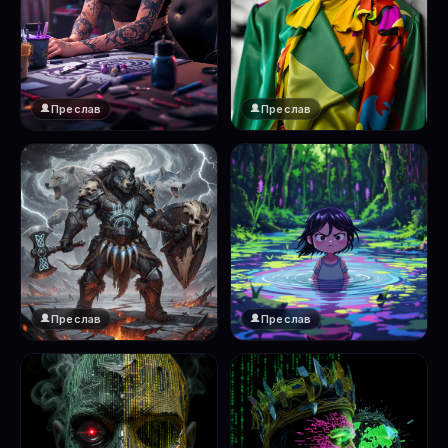
Преслав
Преслав
Преслав
Преслав