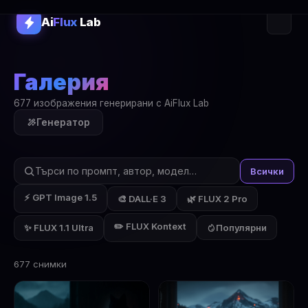
Ai
Flux
Lab
Галерия
677 изображения генерирани с AiFlux Lab
Генератор
Всички
⚡ GPT Image 1.5
🎨 DALL·E 3
🌿 FLUX 2 Pro
✏️ FLUX Kontext
✨ FLUX 1.1 Ultra
Популярни
677 снимки