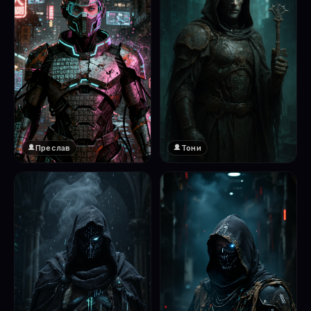
Преслав
Тони
❤️
1