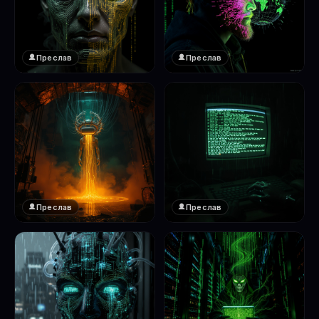
Преслав
Преслав
❤️
❤️
1
1
Преслав
Преслав
❤️
❤️
1
1