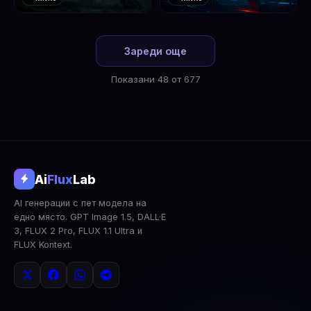
❤️
❤️
1
2
Зареди още
Показани 48 от 677
@aifluxlab
Ai
Flux
Lab
‹
›
AI генерации с пет модела на
0
↓ Изтегли
Сподели
AI Анализ
едно място. GPT Image 1.5, DALL·E
3, FLUX 2 Pro, FLUX 1.1 Ultra и
2x Upscale
Публична
Изтрий
FLUX Kontext.
КОМЕНТАРИ
Влез
за да коментираш