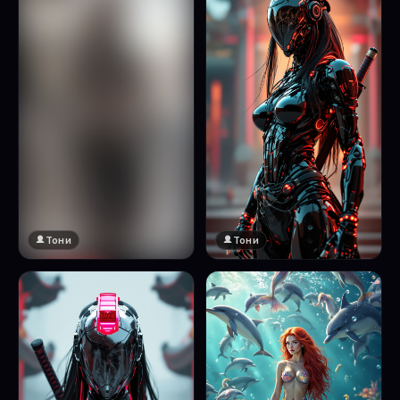
Тони
Тони
🔞 18+
Натисни за преглед