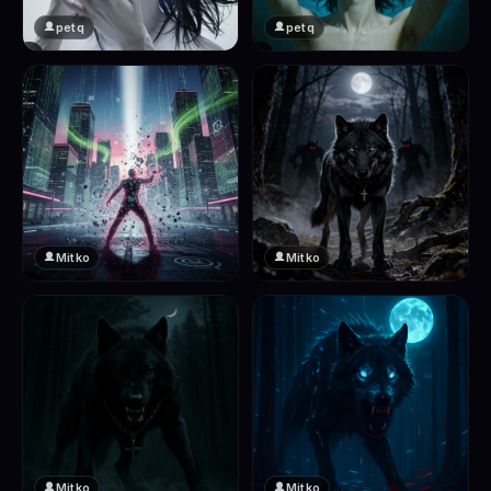
petq
petq
❤️
❤️
2
2
Mitko
Mitko
❤️
❤️
2
2
Mitko
Mitko