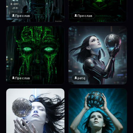
Преслав
Преслав
❤️
❤️
1
1
Преслав
petq
❤️
❤️
1
2