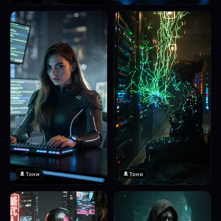
❤️
1
Тони
Тони
❤️
❤️
1
1