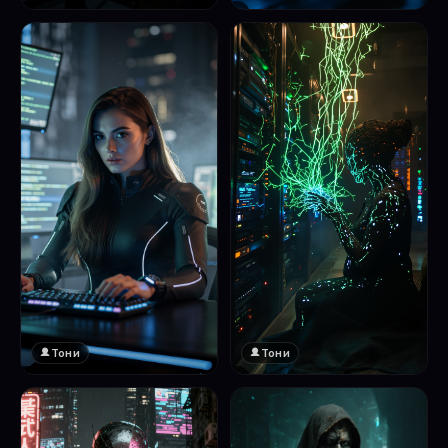
❤️
1
Тони
Тони
❤️
❤️
1
1