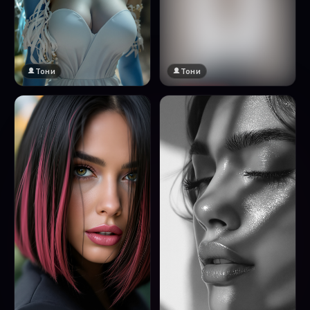
Тони
Тони
🔞 18+
Натисни за преглед