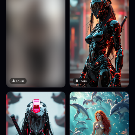
Тони
Тони
🔞 18+
Натисни за преглед