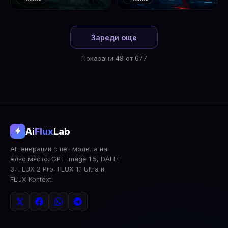
❤️
❤️
1
2
Зареди още
Показани 48 от 677
@aifluxlab
Ai
Flux
Lab
‹
›
AI генерации с пет модела на
0
↓ Изтегли
Сподели
AI Анализ
едно място. GPT Image 1.5, DALL·E
3, FLUX 2 Pro, FLUX 1.1 Ultra и
2x Upscale
Публична
Изтрий
FLUX Kontext.
КОМЕНТАРИ
Влез
за да коментираш