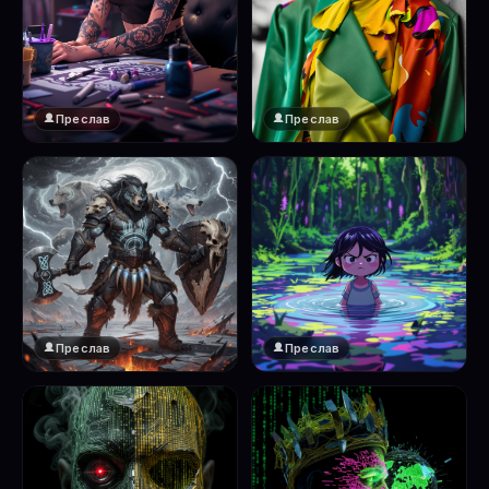
Преслав
Преслав
Преслав
Преслав