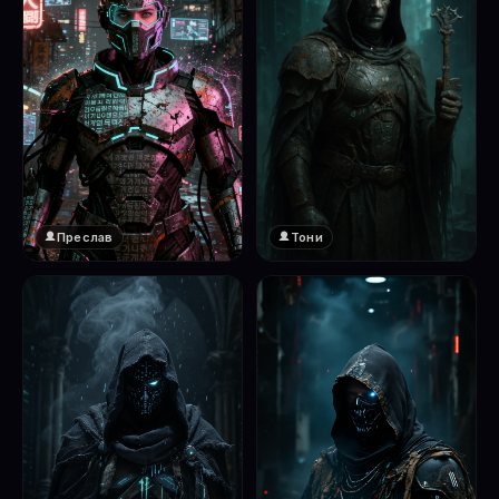
Преслав
Тони
❤️
1