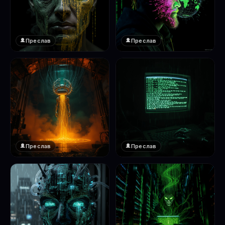
Преслав
Преслав
❤️
❤️
1
1
Преслав
Преслав
❤️
❤️
1
1