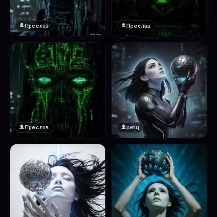
Преслав
Преслав
❤️
❤️
1
1
Преслав
petq
❤️
❤️
1
2