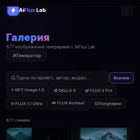
Ai
Flux
Lab
Галерия
677 изображения генерирани с AiFlux Lab
Генератор
Всички
⚡ GPT Image 1.5
🎨 DALL·E 3
🌿 FLUX 2 Pro
✏️ FLUX Kontext
✨ FLUX 1.1 Ultra
Популярни
677 снимки