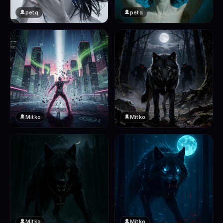
petq
petq
❤️
❤️
2
2
Mitko
Mitko
❤️
❤️
2
2
Mitko
Mitko