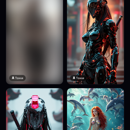
Тони
Тони
🔞 18+
Натисни за преглед