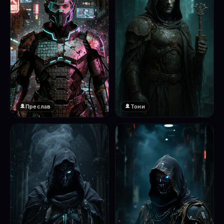
Преслав
Тони
❤️
1