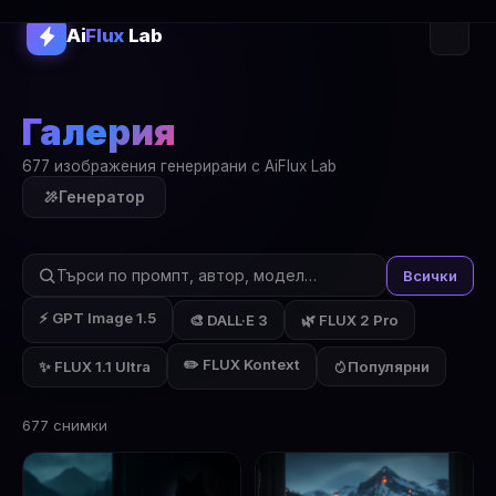
Ai
Flux
Lab
Галерия
677 изображения генерирани с AiFlux Lab
Генератор
Всички
⚡ GPT Image 1.5
🎨 DALL·E 3
🌿 FLUX 2 Pro
✏️ FLUX Kontext
✨ FLUX 1.1 Ultra
Популярни
677 снимки