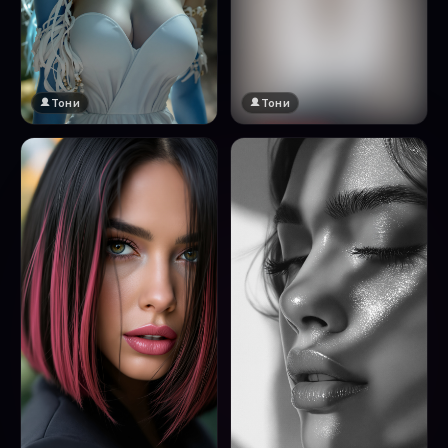
Тони
Тони
🔞 18+
Натисни за преглед