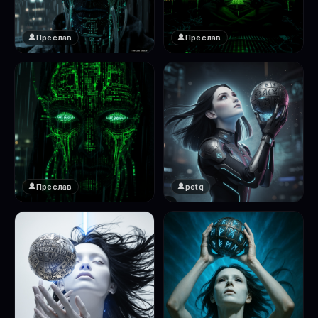
Преслав
Преслав
❤️
❤️
1
1
Преслав
petq
❤️
❤️
1
2