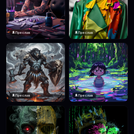
Преслав
Преслав
Преслав
Преслав