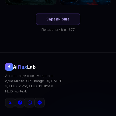
❤️
❤️
1
2
Зареди още
Показани 48 от 677
@aifluxlab
Ai
Flux
Lab
‹
›
AI генерации с пет модела на
0
↓ Изтегли
Сподели
AI Анализ
едно място. GPT Image 1.5, DALL·E
3, FLUX 2 Pro, FLUX 1.1 Ultra и
2x Upscale
Публична
Изтрий
FLUX Kontext.
КОМЕНТАРИ
Влез
за да коментираш