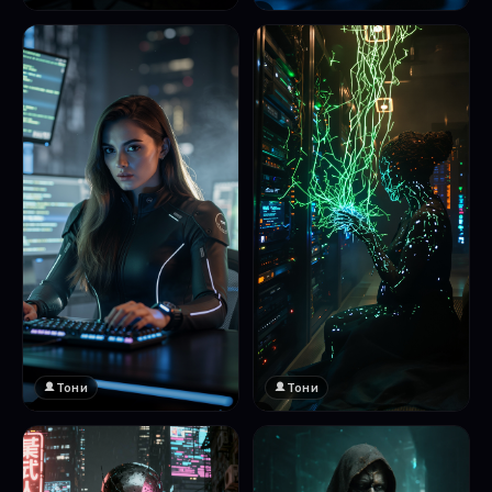
❤️
1
Тони
Тони
❤️
❤️
1
1