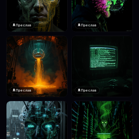
Преслав
Преслав
❤️
❤️
1
1
Преслав
Преслав
❤️
❤️
1
1