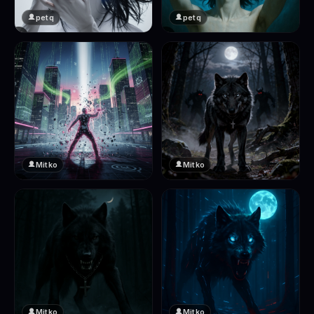
petq
petq
❤️
❤️
2
2
Mitko
Mitko
❤️
❤️
2
2
Mitko
Mitko