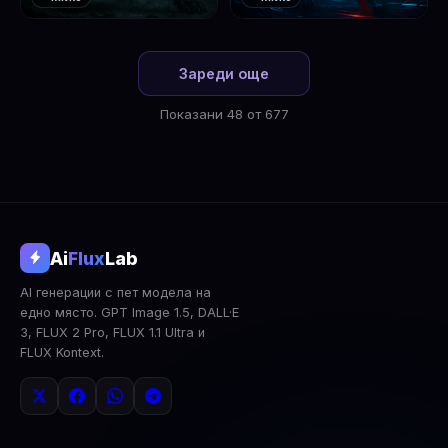
❤️
❤️
1
2
Зареди още
Показани 48 от 677
@aifluxlab
Ai
Flux
Lab
‹
›
AI генерации с пет модела на
0
↓ Изтегли
Сподели
AI Анализ
едно място. GPT Image 1.5, DALL·E
3, FLUX 2 Pro, FLUX 1.1 Ultra и
2x Upscale
Публична
Изтрий
FLUX Kontext.
КОМЕНТАРИ
Влез
за да коментираш