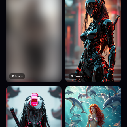
Тони
Тони
🔞 18+
Натисни за преглед