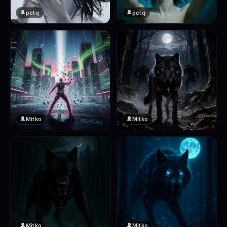
petq
petq
❤️
❤️
2
2
Mitko
Mitko
❤️
❤️
2
2
Mitko
Mitko