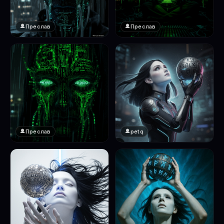
Преслав
Преслав
❤️
❤️
1
1
Преслав
petq
❤️
❤️
1
2