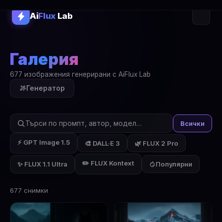
Ai
Flux
Lab
Галерия
677 изображения генерирани с AiFlux Lab
Генератор
Всички
⚡ GPT Image 1.5
🎨 DALL·E 3
🌿 FLUX 2 Pro
✏️ FLUX Kontext
✨ FLUX 1.1 Ultra
Популярни
677 снимки