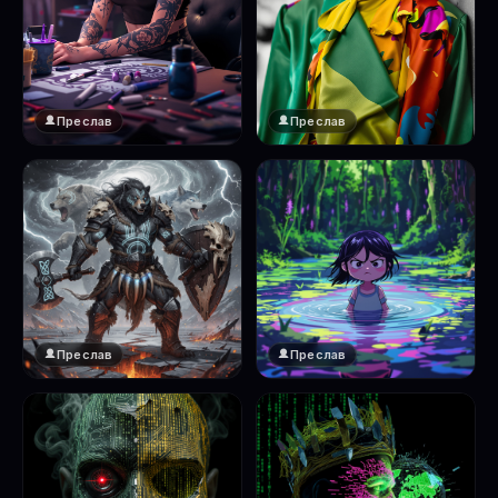
Преслав
Преслав
Преслав
Преслав