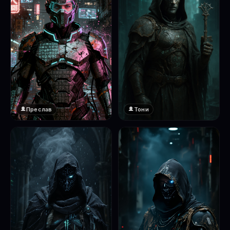
Преслав
Тони
❤️
1