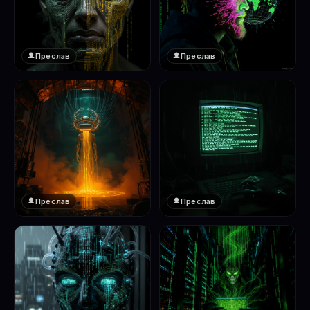
Преслав
Преслав
❤️
❤️
1
1
Преслав
Преслав
❤️
❤️
1
1