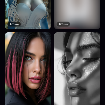
Тони
Тони
🔞 18+
Натисни за преглед