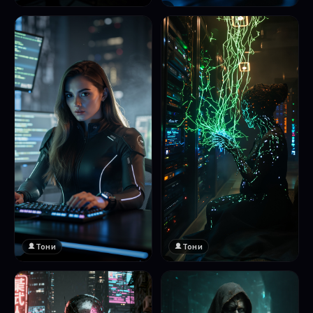
❤️
1
Тони
Тони
❤️
❤️
1
1