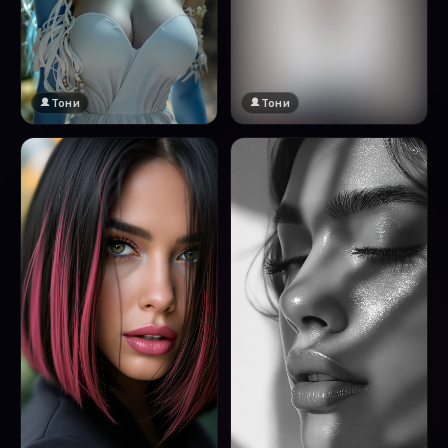
Тони
Тони
🔞 18+
Натисни за преглед