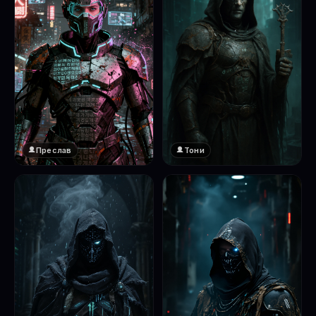
Преслав
Тони
❤️
1