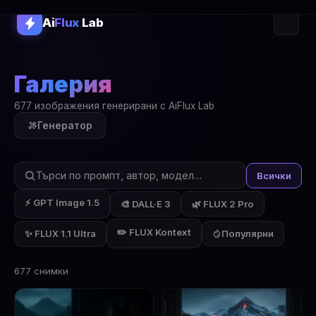
Ai
Flux
Lab
Галерия
677 изображения генерирани с AiFlux Lab
Генератор
Всички
⚡ GPT Image 1.5
🎨 DALL·E 3
🌿 FLUX 2 Pro
✏️ FLUX Kontext
✨ FLUX 1.1 Ultra
Популярни
677 снимки