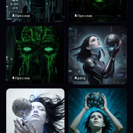
Преслав
Преслав
❤️
❤️
1
1
Преслав
petq
❤️
❤️
1
2