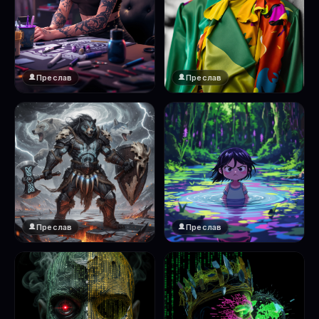
Преслав
Преслав
Преслав
Преслав