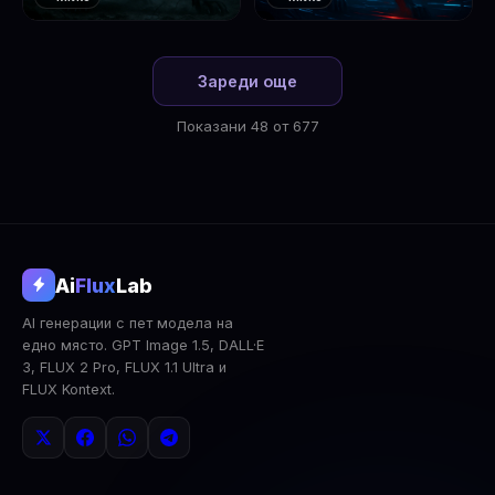
❤️
❤️
1
2
Зареди още
Показани 48 от 677
@aifluxlab
Ai
Flux
Lab
‹
›
AI генерации с пет модела на
0
↓ Изтегли
Сподели
AI Анализ
едно място. GPT Image 1.5, DALL·E
3, FLUX 2 Pro, FLUX 1.1 Ultra и
2x Upscale
Публична
Изтрий
FLUX Kontext.
КОМЕНТАРИ
Влез
за да коментираш