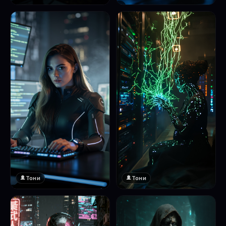
❤️
1
Тони
Тони
❤️
❤️
1
1