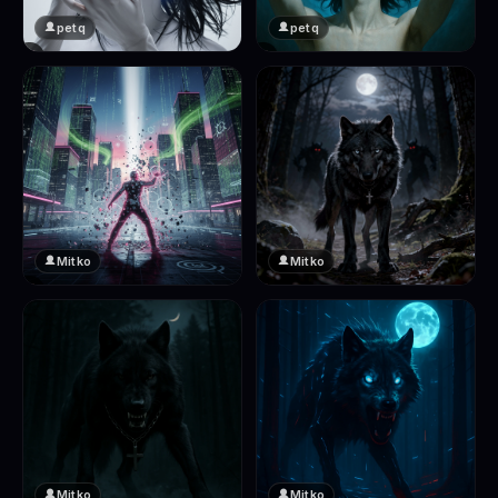
petq
petq
❤️
❤️
2
2
Mitko
Mitko
❤️
❤️
2
2
Mitko
Mitko