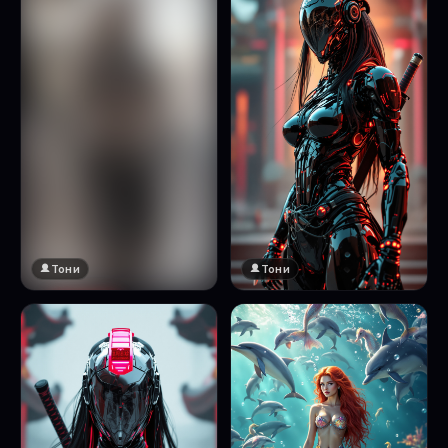
Тони
Тони
🔞 18+
Натисни за преглед