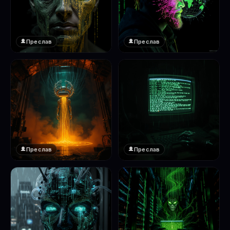
Преслав
Преслав
❤️
❤️
1
1
Преслав
Преслав
❤️
❤️
1
1