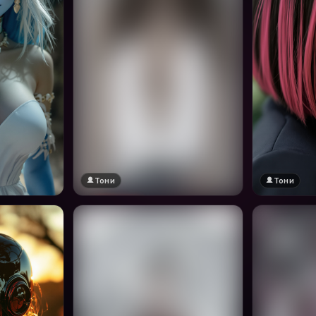
Тони
Тони
🔞 18+
Натисни за преглед