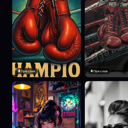
Преслав
Преслав
❤️
1