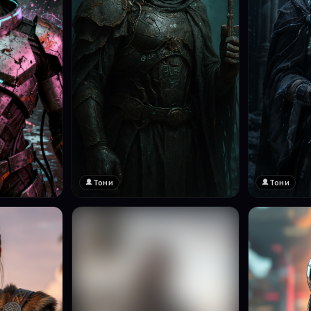
Тони
Тони