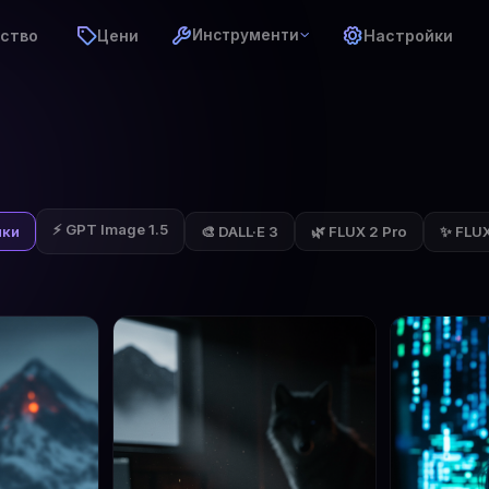
ство
Цени
Настройки
Инструменти
⚡ GPT Image 1.5
✨ FLUX 
чки
🎨 DALL·E 3
🌿 FLUX 2 Pro