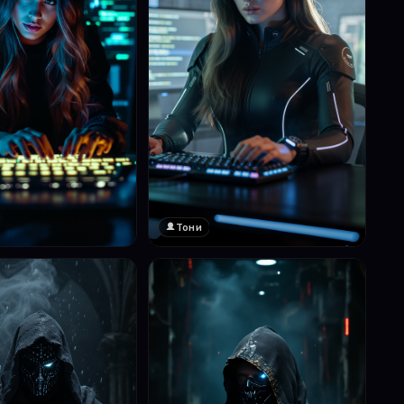
Тони
❤️
1