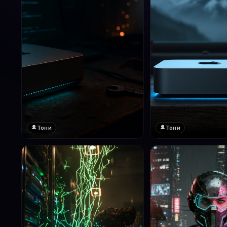
Тони
Тони