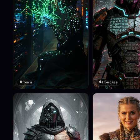
Тони
Преслав
❤️
❤️
1
1