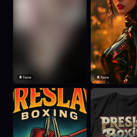
Тони
Тони
🔞 18+
Натисни за преглед