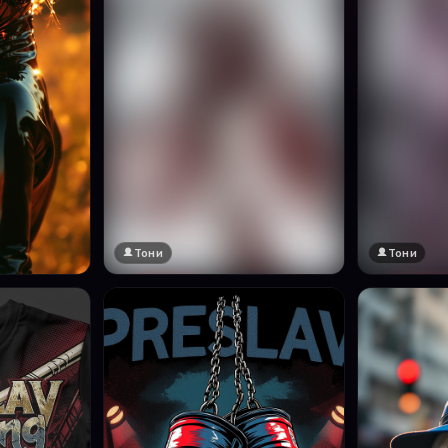
Тони
Тони
🔞 18+
🔞 18+
Натисни за преглед
Натисни за п