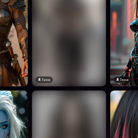
Тони
Тони
🔞 18+
Натисни за преглед