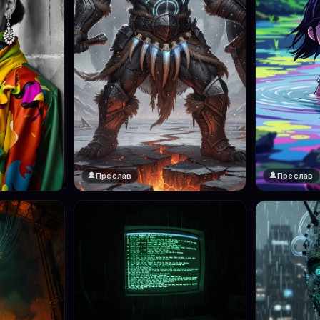
Преслав
Преслав