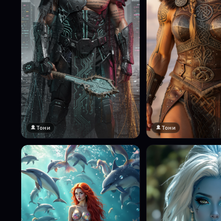
Тони
Тони