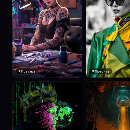
Преслав
Преслав