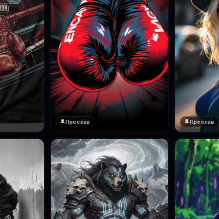
Преслав
Преслав