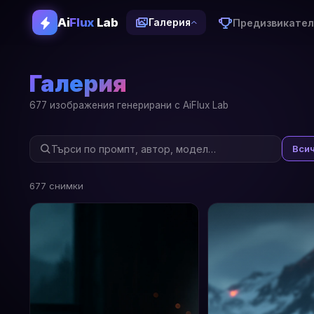
Ai
Flux
Lab
Предизвикател
Галерия
Галерия
677 изображения генерирани с AiFlux Lab
Вси
677 снимки