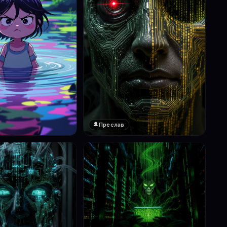
Преслав
❤️
1