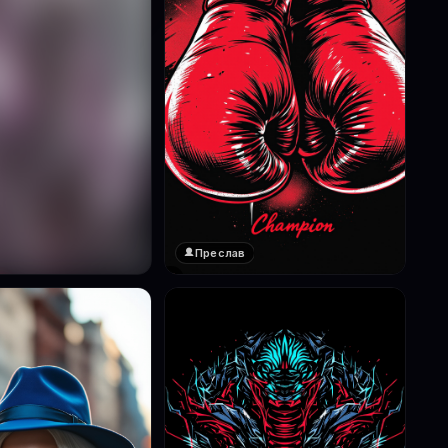
Преслав
❤️
1
реглед