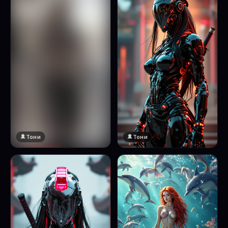
Тони
Тони
🔞 18+
Натисни за преглед