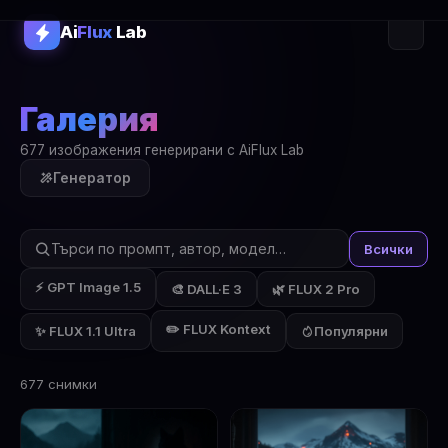
Ai
Flux
Lab
Галерия
677 изображения генерирани с AiFlux Lab
Генератор
Всички
⚡ GPT Image 1.5
🎨 DALL·E 3
🌿 FLUX 2 Pro
✏️ FLUX Kontext
✨ FLUX 1.1 Ultra
Популярни
677 снимки