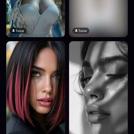
Тони
Тони
🔞 18+
Натисни за преглед