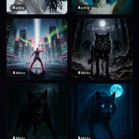
petq
petq
❤️
❤️
2
2
Mitko
Mitko
❤️
❤️
2
2
Mitko
Mitko