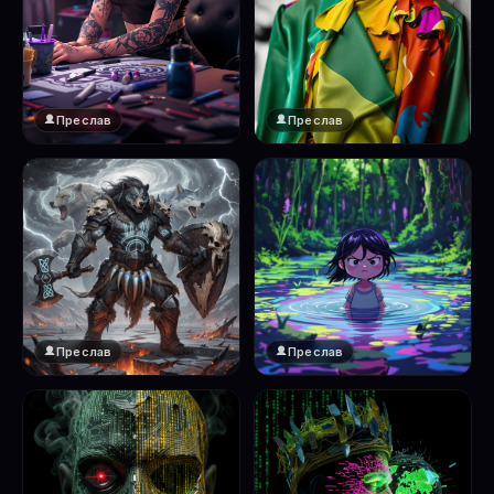
Преслав
Преслав
Преслав
Преслав