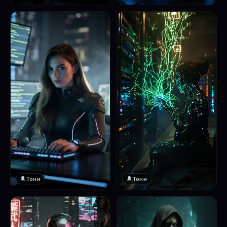
❤️
1
Тони
Тони
❤️
❤️
1
1