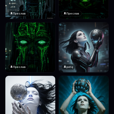
Преслав
Преслав
❤️
❤️
1
1
Преслав
petq
❤️
❤️
1
2