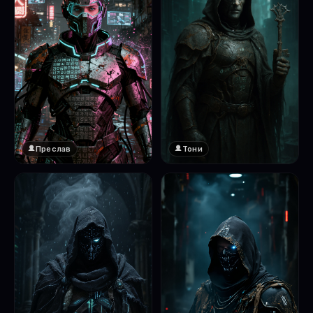
Преслав
Тони
❤️
1