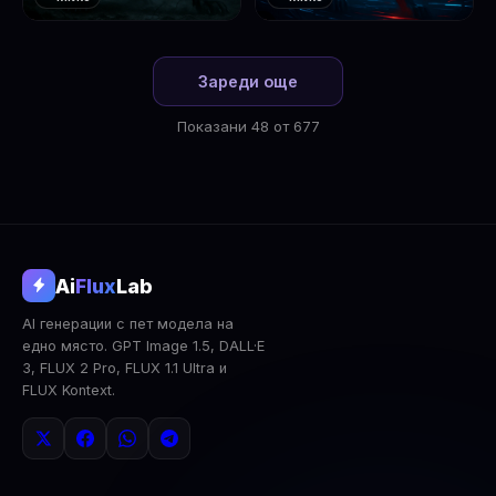
❤️
❤️
1
2
Зареди още
Показани 48 от 677
@aifluxlab
Ai
Flux
Lab
‹
›
AI генерации с пет модела на
0
↓ Изтегли
Сподели
AI Анализ
едно място. GPT Image 1.5, DALL·E
3, FLUX 2 Pro, FLUX 1.1 Ultra и
2x Upscale
Публична
Изтрий
FLUX Kontext.
КОМЕНТАРИ
Влез
за да коментираш