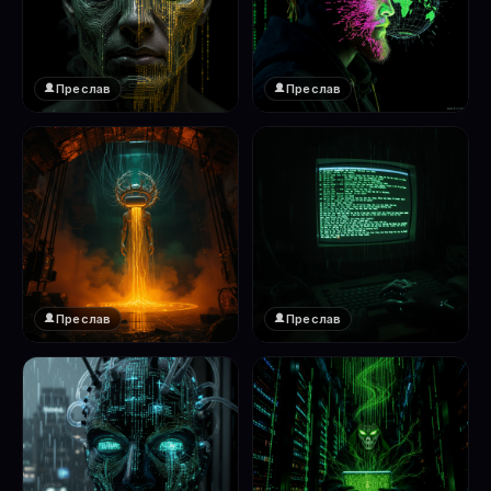
Преслав
Преслав
❤️
❤️
1
1
Преслав
Преслав
❤️
❤️
1
1