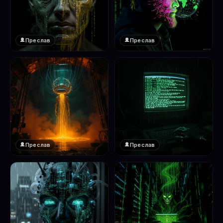
Преслав
Преслав
❤️
❤️
1
1
Преслав
Преслав
❤️
❤️
1
1