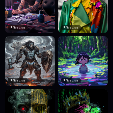
Преслав
Преслав
Преслав
Преслав