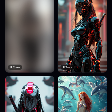
Тони
Тони
🔞 18+
Натисни за преглед