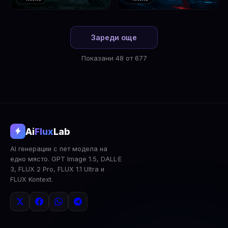
❤️
❤️
1
2
Зареди още
Показани 48 от 677
@aifluxlab
Ai
Flux
Lab
‹
›
AI генерации с пет модела на
0
↓ Изтегли
Сподели
AI Анализ
едно място. GPT Image 1.5, DALL·E
3, FLUX 2 Pro, FLUX 1.1 Ultra и
2x Upscale
Публична
Изтрий
FLUX Kontext.
КОМЕНТАРИ
Влез
за да коментираш