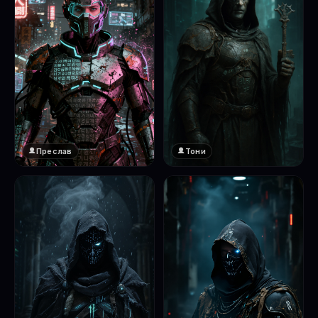
Преслав
Тони
❤️
1