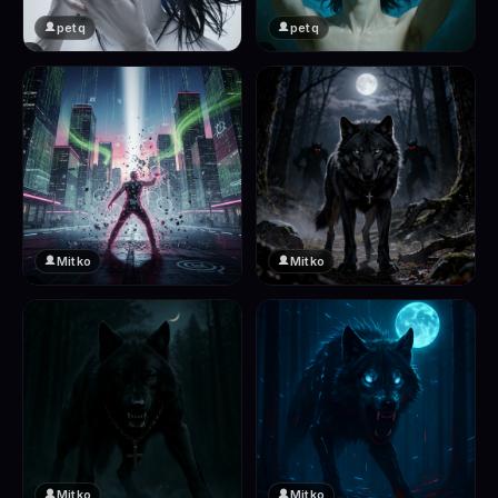
petq
petq
❤️
❤️
2
2
Mitko
Mitko
❤️
❤️
2
2
Mitko
Mitko