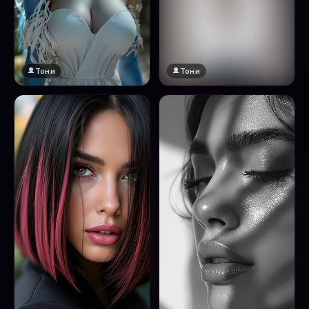
Тони
Тони
🔞 18+
Натисни за преглед