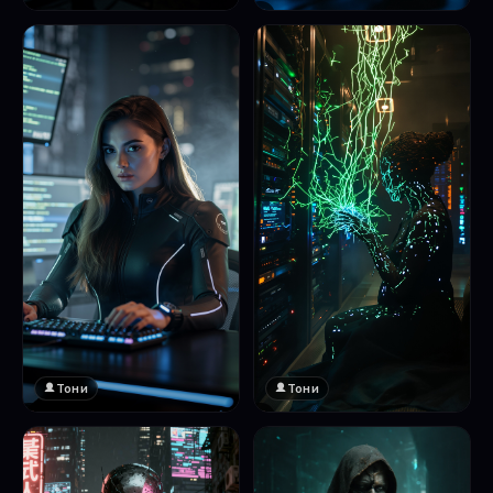
❤️
1
Тони
Тони
❤️
❤️
1
1