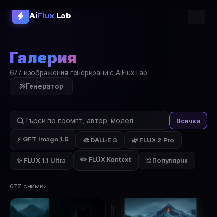
Ai
Flux
Lab
Галерия
677 изображения генерирани с AiFlux Lab
Генератор
Всички
⚡ GPT Image 1.5
🎨 DALL·E 3
🌿 FLUX 2 Pro
✏️ FLUX Kontext
✨ FLUX 1.1 Ultra
Популярни
677 снимки