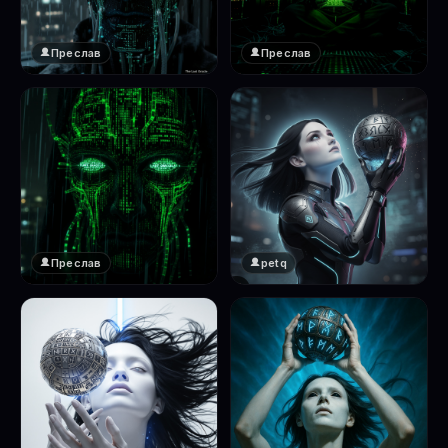
Преслав
Преслав
❤️
❤️
1
1
Преслав
petq
❤️
❤️
1
2