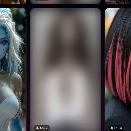
Тони
Тони
🔞 18+
Натисни за преглед