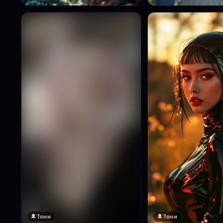
Тони
Тони
🔞 18+
Натисни за преглед