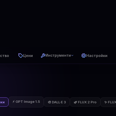
ство
Цени
Настройки
Инструменти
⚡ GPT Image 1.5
✨ FLUX 
чки
🎨 DALL·E 3
🌿 FLUX 2 Pro