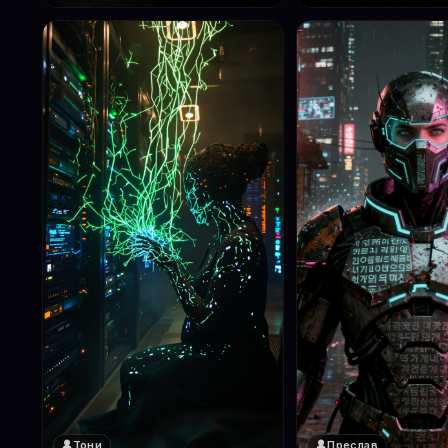
Тони
Преслав
❤️
❤️
1
1