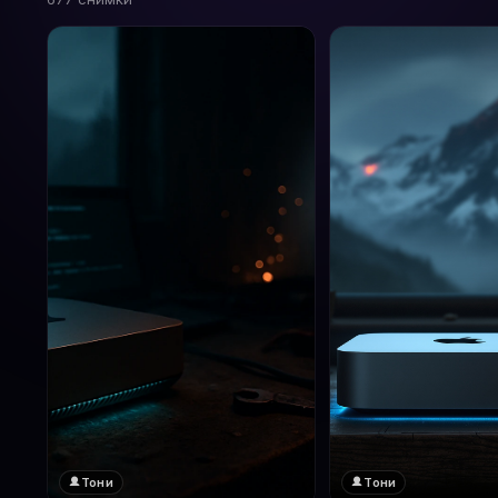
Тони
Тони