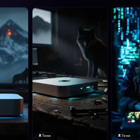
Тони
Тони
❤️
1