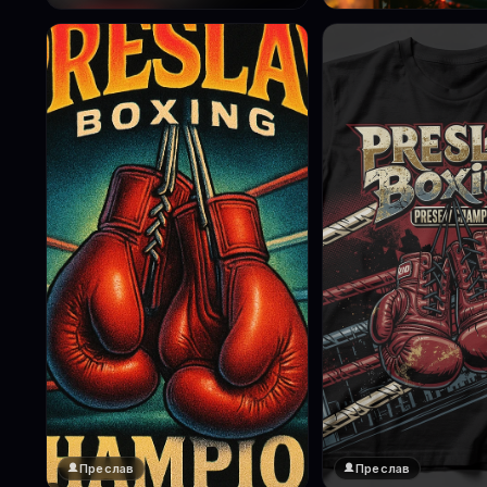
Преслав
Преслав
❤️
1