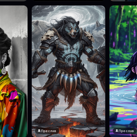
Преслав
Преслав