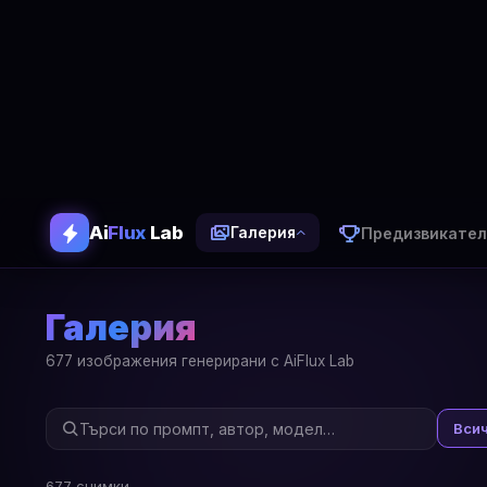
Ai
Flux
Lab
Предизвикател
Галерия
Галерия
677 изображения генерирани с AiFlux Lab
Вси
677 снимки