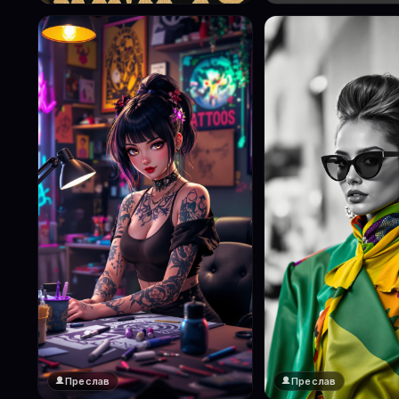
Преслав
Преслав