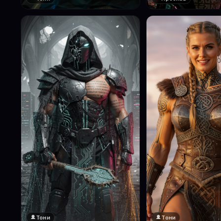
Тони
Тони