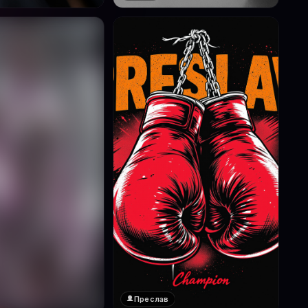
Преслав
❤️
1
реглед