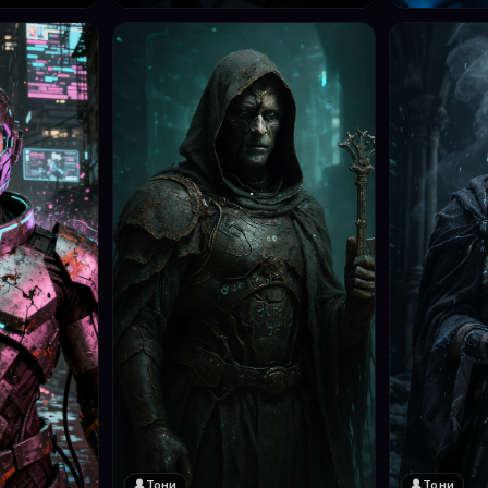
Тони
Тони