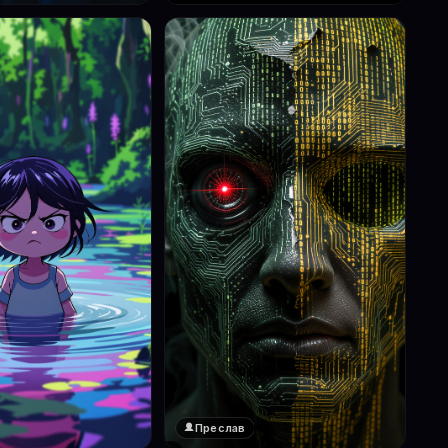
Преслав
❤️
1