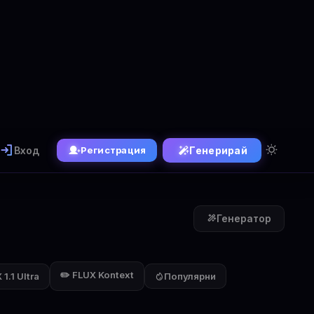
Вход
Генерирай
Регистрация
Генератор
✏️ FLUX Kontext
1.1 Ultra
Популярни