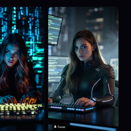
Тони
❤️
1