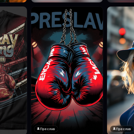
Преслав
Преслав