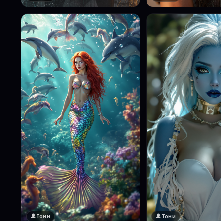
Тони
Тони