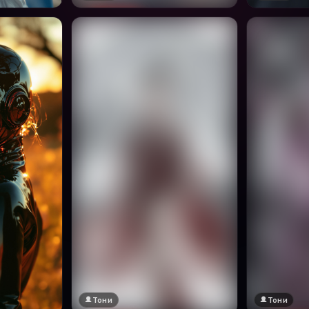
Тони
Тони
🔞 18+
🔞 18+
Натисни за преглед
Натисни за п