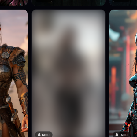
Тони
Тони
🔞 18+
Натисни за преглед