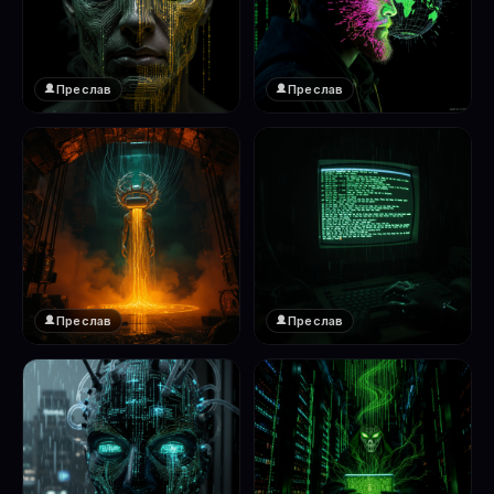
Преслав
Преслав
❤️
❤️
1
1
Преслав
Преслав
❤️
❤️
1
1