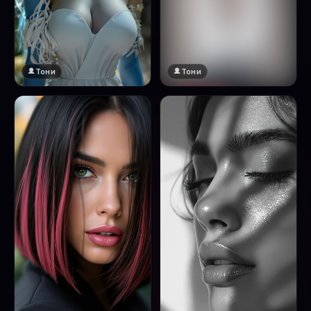
Тони
Тони
🔞 18+
Натисни за преглед