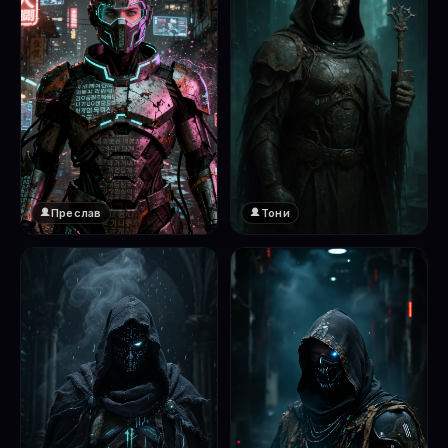
Преслав
Тони
❤️
1