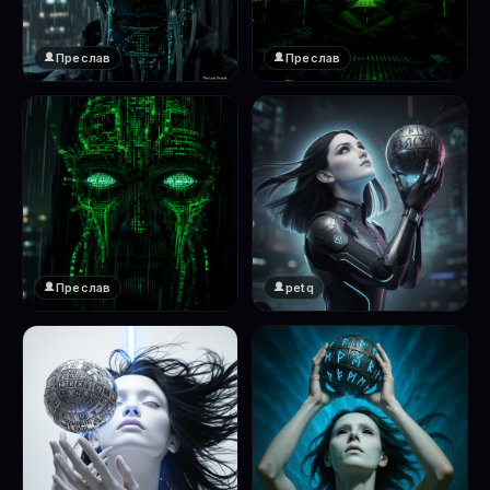
Преслав
Преслав
❤️
❤️
1
1
Преслав
petq
❤️
❤️
1
2