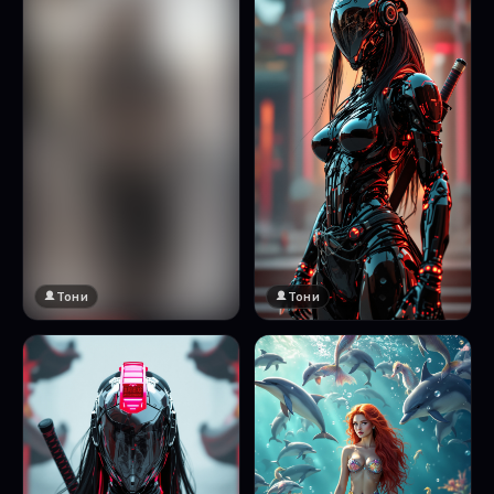
Тони
Тони
🔞 18+
Натисни за преглед