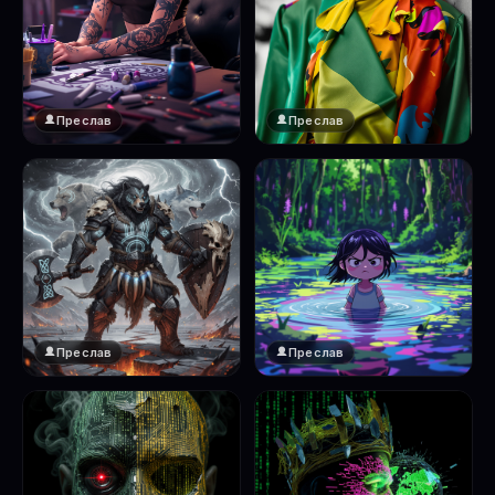
Преслав
Преслав
Преслав
Преслав