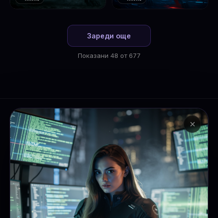
❤️
❤️
1
2
Зареди още
Показани 48 от 677
✕
Ai
Flux
Lab
AI генерации с пет модела на
едно място. GPT Image 1.5, DALL·E
3, FLUX 2 Pro, FLUX 1.1 Ultra и
FLUX Kontext.