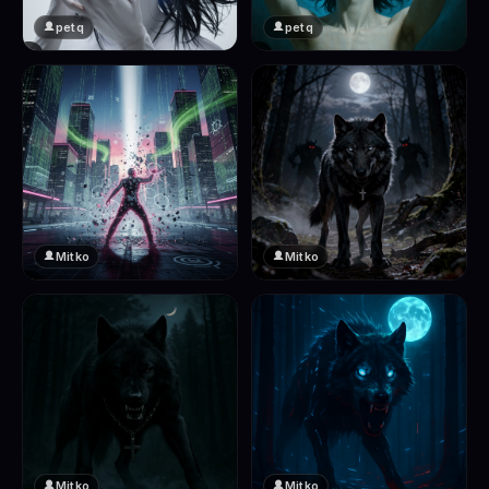
petq
petq
❤️
❤️
2
2
Mitko
Mitko
❤️
❤️
2
2
Mitko
Mitko