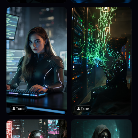
❤️
1
Тони
Тони
❤️
❤️
1
1