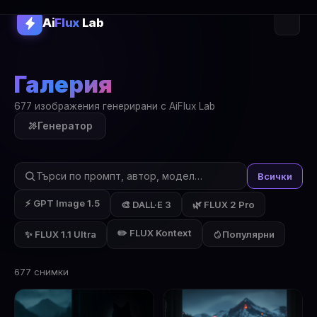
Ai
Flux
Lab
Галерия
677 изображения генерирани с AiFlux Lab
Генератор
Всички
⚡ GPT Image 1.5
🎨 DALL·E 3
🌿 FLUX 2 Pro
✏️ FLUX Kontext
✨ FLUX 1.1 Ultra
Популярни
677 снимки