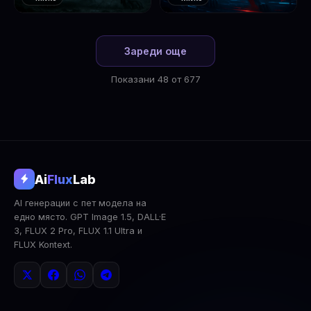
❤️
❤️
1
2
Зареди още
Показани 48 от 677
@aifluxlab
Ai
Flux
Lab
‹
›
AI генерации с пет модела на
0
↓ Изтегли
Сподели
AI Анализ
едно място. GPT Image 1.5, DALL·E
3, FLUX 2 Pro, FLUX 1.1 Ultra и
2x Upscale
Публична
Изтрий
FLUX Kontext.
КОМЕНТАРИ
Влез
за да коментираш