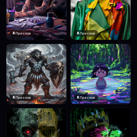
Преслав
Преслав
Преслав
Преслав