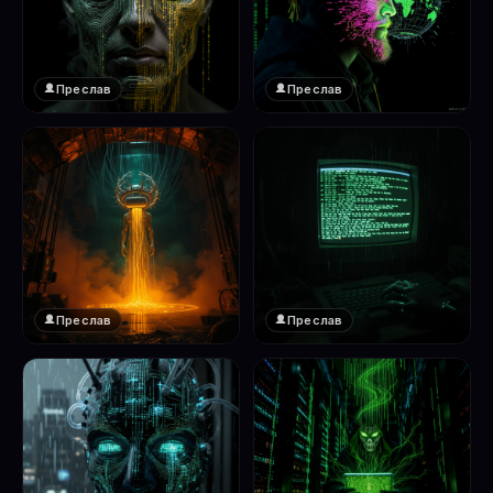
Преслав
Преслав
❤️
❤️
1
1
Преслав
Преслав
❤️
❤️
1
1