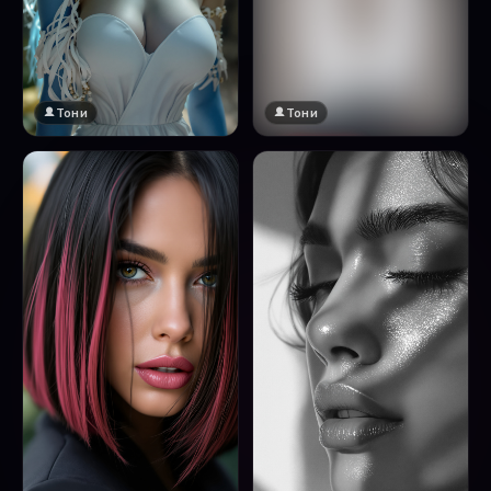
Тони
Тони
🔞 18+
Натисни за преглед