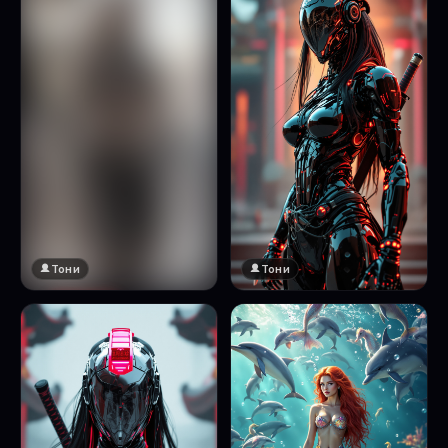
Тони
Тони
🔞 18+
Натисни за преглед