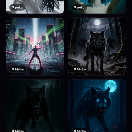
petq
petq
❤️
❤️
2
2
Mitko
Mitko
❤️
❤️
2
2
Mitko
Mitko