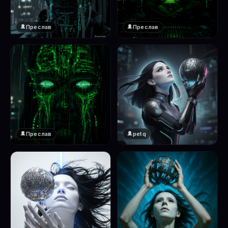
Преслав
Преслав
❤️
❤️
1
1
Преслав
petq
❤️
❤️
1
2