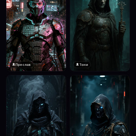
Преслав
Тони
❤️
1