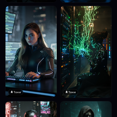
❤️
1
Тони
Тони
❤️
❤️
1
1