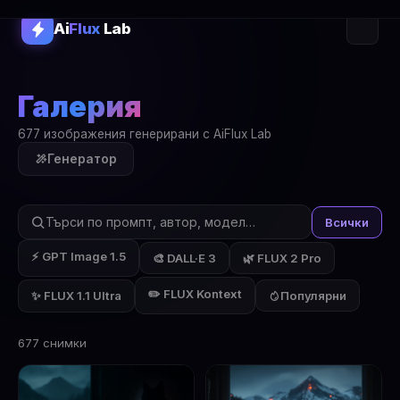
Ai
Flux
Lab
Галерия
677 изображения генерирани с AiFlux Lab
Генератор
Всички
⚡ GPT Image 1.5
🎨 DALL·E 3
🌿 FLUX 2 Pro
✏️ FLUX Kontext
✨ FLUX 1.1 Ultra
Популярни
677 снимки